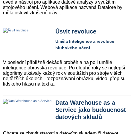
uvedla nástroj pro aplikace datové analýzy s využitím
strojového učení. Webová aplikace nazvaná Datalore by
měla oslovit zkušené uživ...
Úsvit revoluce
Umělá Inteligence a revoluce
hlubokého učení
V poslední přibližně dekádě proběhla na poli umělé
inteligence obrovská revoluce. Po dlouhé roky se nejlepší
algoritmy utkávaly každý rok v soutěžích pro stroje v těch
nejtěžších úkolech - rozpoznávaní obrázku, videa, přepisu
lidského hlasu na text a...
Data Warehouse as a
Service jako budoucnost
datových skladů
Chcete se zbavit starostí s datovým skladem či datovou