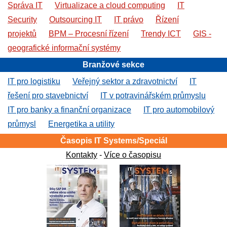
Správa IT
Virtualizace a cloud computing
IT
Security
Outsourcing IT
IT právo
Řízení
projektů
BPM – Procesní řízení
Trendy ICT
GIS -
geografické informační systémy
Branžové sekce
IT pro logistiku
Veřejný sektor a zdravotnictví
IT
řešení pro stavebnictví
IT v potravinářském průmyslu
IT pro banky a finanční organizace
IT pro automobilový
průmysl
Energetika a utility
Časopis IT Systems/Speciál
Kontakty
-
Více o časopisu