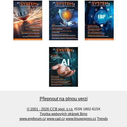
Přepnout na plnou verzi
© 2001 - 2026 CCB spol. s r.o.
ISSN 1802-615X
Tvorba webových stránek Brno
www.erpforum.cz
www.cad.cz
www.linuxexpres.cz
Trends