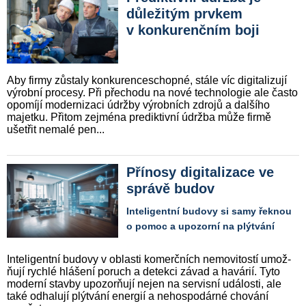
důležitým prvkem
v konkurenčním boji
Aby firmy zůstaly konkurence­schop­né, stále víc digitalizují
výrobní pro­cesy. Při přechodu na nové techno­logie ale často
opomíjí modernizaci údržby výrobních zdrojů a dalšího
majetku. Přitom zejména prediktivní údržba může firmě
ušetřit nemalé pen...
Přínosy digitalizace ve
správě budov
Inteligentní budovy si samy řeknou
o pomoc a upozorní na plýtvání
Inte­li­gent­ní budovy v oblasti komer­čních nemo­vi­tos­tí umož­
ňu­jí rychlé hlášení poruch a detekci závad a havárií. Tyto
moderní stavby upo­zor­ňu­jí nejen na servisní události, ale
také odhalují plýtvání energií a nehos­po­dár­né chování