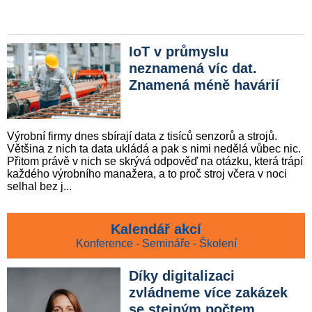
IoT v průmyslu
neznamená víc dat.
Znamená méně havárií
Výrobní firmy dnes sbírají data z tisíců senzorů a strojů.
Většina z nich ta data ukládá a pak s nimi nedělá vůbec nic.
Přitom právě v nich se skrývá odpověď na otázku, která trápí
každého výrobního manažera, a to proč stroj včera v noci
selhal bez j...
Kalendář akcí
Konference - Semináře - Školení
Díky digitalizaci
zvládneme více zakázek
se stejným počtem