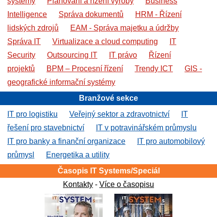
systémy
Plánování a řízení výroby
Business
Intelligence
Správa dokumentů
HRM - Řízení
lidských zdrojů
EAM - Správa majetku a údržby
Správa IT
Virtualizace a cloud computing
IT
Security
Outsourcing IT
IT právo
Řízení
projektů
BPM – Procesní řízení
Trendy ICT
GIS -
geografické informační systémy
Branžové sekce
IT pro logistiku
Veřejný sektor a zdravotnictví
IT
řešení pro stavebnictví
IT v potravinářském průmyslu
IT pro banky a finanční organizace
IT pro automobilový
průmysl
Energetika a utility
Časopis IT Systems/Speciál
Kontakty
-
Více o časopisu