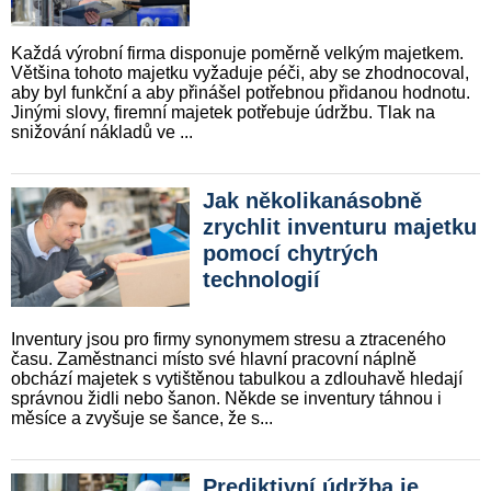
Každá výrobní firma disponuje poměrně velkým majetkem.
Většina tohoto majetku vyžaduje péči, aby se zhodnocoval,
aby byl funkční a aby přinášel potřebnou přidanou hodnotu.
Jinými slovy, firemní majetek potřebuje údrž­bu. Tlak na
snižování nákladů ve ...
Jak několikanásobně
zrychlit inventuru majetku
pomocí chytrých
technologií
Inventury jsou pro firmy synonymem stresu a ztraceného
času. Zaměstnanci místo své hlavní pracovní náplně
obchází majetek s vytištěnou tabulkou a zdlouhavě hledají
správnou židli nebo šanon. Někde se inventury táhnou i
měsíce a zvyšuje se šance, že s...
Prediktivní údržba je