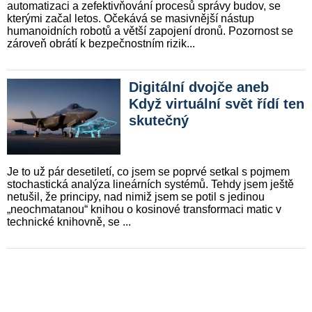
automatizaci a zefektivňování procesů správy budov, se
kterými začal letos. Očekává se masivnější nástup
humanoidních robotů a větší zapojení dronů. Pozornost se
zároveň obrátí k bezpečnostním rizik...
Digitální dvojče aneb
Když virtuální svět řídí ten
skutečný
Je to už pár desetiletí, co jsem se poprvé setkal s pojmem
stochastická analýza lineárních systémů. Tehdy jsem ještě
netušil, že principy, nad nimiž jsem se potil s jedinou
„neochmatanou“ knihou o kosinové transformaci matic v
technické knihovně, se ...