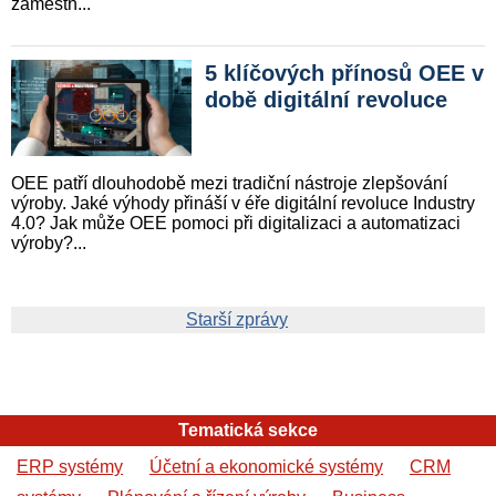
zaměstn...
5 klíčových přínosů OEE v
době digitální revoluce
OEE patří dlouhodobě mezi tra­diční nástroje zlepšování
výroby. Jaké výhody přináší v éře digitál­ní revoluce Industry
4.0? Jak může OEE pomoci při digitalizaci a automatizaci
výroby?...
Starší zprávy
Tematická sekce
ERP systémy
Účetní a ekonomické systémy
CRM