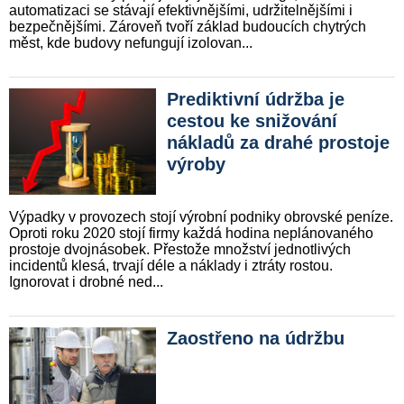
automatizaci se stávají efektivnějšími, udržitelnějšími i
bezpečnějšími. Zároveň tvoří základ budoucích chytrých
měst, kde budovy nefungují izolovan...
Prediktivní údržba je
cestou ke snižování
nákladů za drahé prostoje
výroby
Výpadky v provozech stojí výrobní podniky obrovské peníze.
Oproti roku 2020 stojí firmy kaž­dá hodina neplánovaného
prosto­je dvojnásobek. Přestože množ­ství jednotlivých
incidentů klesá, trvají déle a náklady i ztráty ros­tou.
Ignorovat i drobné ned...
Zaostřeno na údržbu