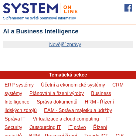
S přehledem ve světě podnikové informatiky
AI a Business Intelligence
Novější zprávy
Tematická sekce
ERP systémy
Účetní a ekonomické systémy
CRM
systémy
Plánování a řízení výroby
Business
Intelligence
Správa dokumentů
HRM - Řízení
lidských zdrojů
EAM - Správa majetku a údržby
Správa IT
Virtualizace a cloud computing
IT
Security
Outsourcing IT
IT právo
Řízení
projektů
BPM – Procesní řízení
Trendy ICT
GIS -