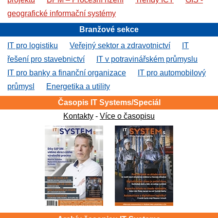
geografické informační systémy
Branžové sekce
IT pro logistiku
Veřejný sektor a zdravotnictví
IT
řešení pro stavebnictví
IT v potravinářském průmyslu
IT pro banky a finanční organizace
IT pro automobilový
průmysl
Energetika a utility
Časopis IT Systems/Speciál
Kontakty
-
Více o časopisu