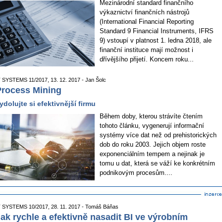
Mezinárodní standard finančního
výkaznictví finančních nástrojů
(International Financial Reporting
Standard 9 Financial Instruments, IFRS
9) vstoupí v platnost 1. ledna 2018, ale
finanční instituce mají možnost i
dřívějšího přijetí. Koncem roku...
T SYSTEMS 11/2017, 13. 12. 2017 - Jan Šolc
rocess Mining
ydolujte si efektivnější firmu
Během doby, kterou strávíte čtením
tohoto článku, vygenerují informační
systémy více dat než od prehistorických
dob do roku 2003. Jejich objem roste
exponenciálním tempem a nejinak je
tomu u dat, která se váží ke konkrétním
podnikovým procesům....
T SYSTEMS 10/2017, 28. 11. 2017 - Tomáš Báňas
ak rychle a efektivně nasadit BI ve výrobním