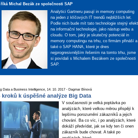
říká Michal Bezák ze společnosti SAP
Analytici Gartneru pasují in memory computing
na jeden z klíčových IT trendů nejbližších let.
Podle nich bude mít tato technologie stejný efekt
na informační technologie, jako nástup webu a
cloudu. O tom, jaký je skutečný potenciál in
memory computingu na trhu, co firmám přináší a
také o SAP HANA, které je dnes
nejprogresivnějším řešením na tomto trhu, jsme
si povídali s Michalem Bezákem ze společnosti
SAP.
ig Data a Business Intelligence, 14. 10. 2017 - Dagmar Bínová
 kroků k úspěšné analýze Big Data
V současnosti je velká poptávka po
analýzách, které velkou měrou přispějí k
lepšímu porozumění zákazníků a jejich
chování. Ba co víc, i po analýzách, které
dokáží předvídat, jak se kdy ten či onen
zákazník bude chovat. A také po
analýzách, které...