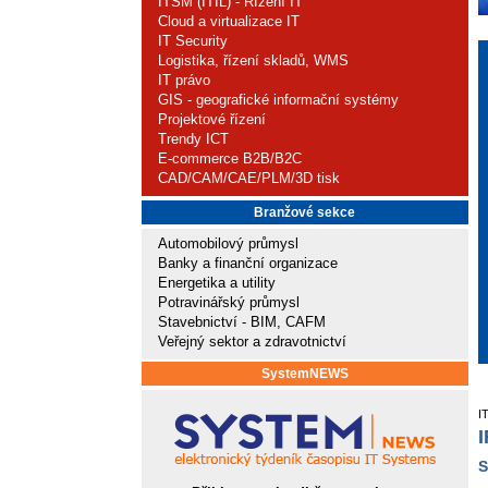
ITSM (ITIL) - Řízení IT
Cloud a virtualizace IT
IT Security
Logistika, řízení skladů, WMS
IT právo
GIS - geografické informační systémy
Projektové řízení
Trendy ICT
E-commerce B2B/B2C
CAD/CAM/CAE/PLM/3D tisk
Branžové sekce
Automobilový průmysl
Banky a finanční organizace
Energetika a utility
Potravinářský průmysl
Stavebnictví - BIM, CAFM
Veřejný sektor a zdravotnictví
SystemNEWS
I
I
S