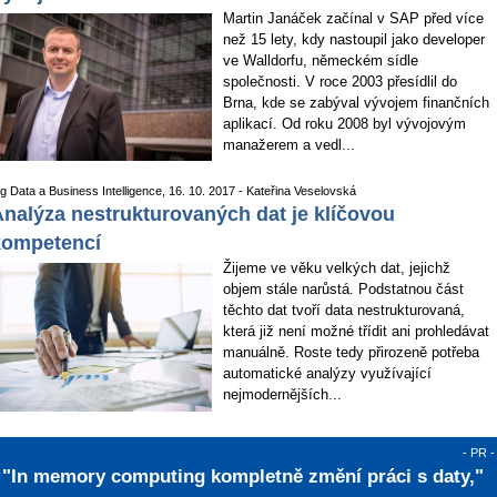
Martin Janáček začínal v SAP před více
než 15 lety, kdy nastoupil jako developer
ve Walldorfu, německém sídle
společnosti. V roce 2003 přesídlil do
Brna, kde se zabýval vývojem finančních
aplikací. Od roku 2008 byl vývojovým
manažerem a vedl...
ig Data a Business Intelligence, 16. 10. 2017 - Kateřina Veselovská
nalýza nestrukturovaných dat je klíčovou
kompetencí
Žijeme ve věku velkých dat, jejichž
objem stále narůstá. Podstatnou část
těchto dat tvoří data nestrukturovaná,
která již není možné třídit ani prohledávat
manuálně. Roste tedy přirozeně potřeba
automatické analýzy využívající
nejmodernějších...
- PR -
"In memory computing kompletně změní práci s daty,"