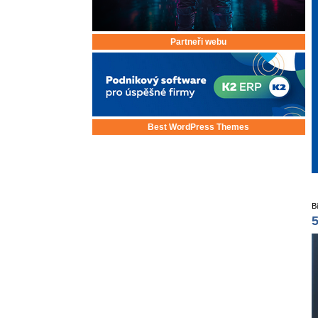
Partneři webu
Best WordPress Themes
B
5