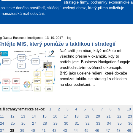
strategie firmy, podmínky ekonomické a
politické daného prostředí, skládají ucelený obraz, který přímo ovlivňuje
manažerská rozhodování.
g Data a Business Intelligence, 13. 10. 2017 - -log-
htějte MIS, který pomůže s taktikou i strategií
Nač chtít jen něco, když můžete mít
všechno přesně v okamžik, kdy to
potřebujete. Business Navigation funguje
prostřednictvím ověřeného konceptu
BNS jako ucelené řešení, které dokáže
provázat taktiku se strategií s ohledem
na obor podnikání....
lší stránky tematické sekce:
1
2
3
4
5
6
7
8
9
10
11
12
13
14
15
16
17
18
19
20
21
22
23
24
25
26
27
28
29
30
31
32
33
34
35
36
37
38
39
40
41
42
43
44
45
46
47
48
49