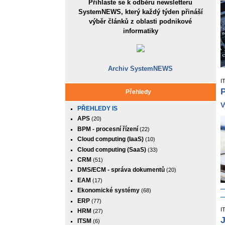
Přihlaste se k odběru newsletteru
SystemNEWS, který každý týden přináší
výběr článků z oblasti podnikové
informatiky
Archiv SystemNEWS
I
P
Přehledy
V
PŘEHLEDY IS
APS
(20)
BPM - procesní řízení
(22)
Cloud computing (IaaS)
(10)
Cloud computing (SaaS)
(33)
CRM
(51)
DMS/ECM - správa dokumentů
(20)
EAM
(17)
Ekonomické systémy
(68)
ERP
(77)
I
HRM
(27)
J
ITSM
(6)