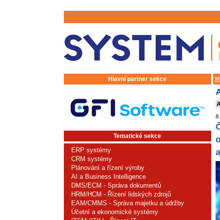
Hlavní partner sekce
H
A
A
8
Č
Tematické sekce
o
ERP systémy
a
CRM systémy
Plánování a řízení výroby
AI a Business Intelligence
DMS/ECM - Správa dokumentů
HRM/HCM - Řízení lidských zdrojů
EAM/CMMS - Správa majetku a údržby
Účetní a ekonomické systémy