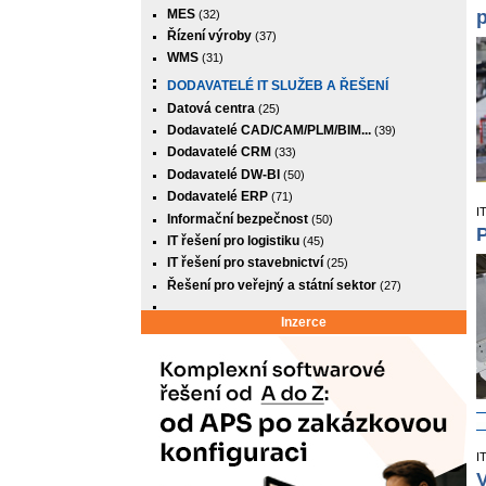
MES
(32)
Řízení výroby
(37)
WMS
(31)
DODAVATELÉ IT SLUŽEB A ŘEŠENÍ
Datová centra
(25)
Dodavatelé CAD/CAM/PLM/BIM...
(39)
Dodavatelé CRM
(33)
Dodavatelé DW-BI
(50)
Dodavatelé ERP
(71)
I
Informační bezpečnost
(50)
P
IT řešení pro logistiku
(45)
IT řešení pro stavebnictví
(25)
Řešení pro veřejný a státní sektor
(27)
Inzerce
I
V