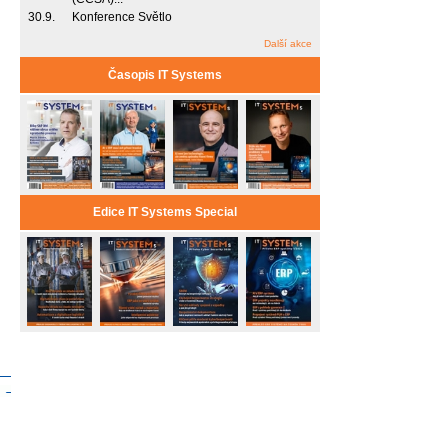
30.9.
Konference Světlo
Další akce
Časopis IT Systems
Edice IT Systems Special