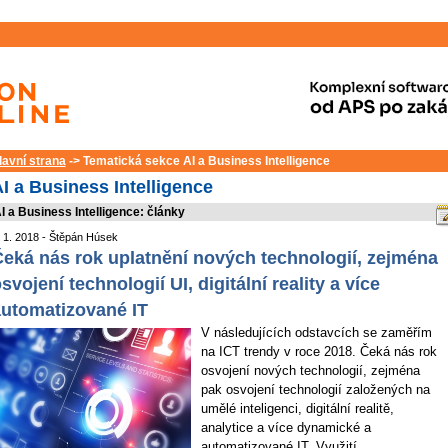
lavní strana
-> Tematická sekce AI a Business Intelligence
I a Business Intelligence
I a Business Intelligence: články
. 1. 2018 - Štěpán Húsek
eká nás rok uplatnění nových technologií, zejména
svojení technologií UI, digitální reality a více
utomatizované IT
V následujících odstavcích se zaměřím
na ICT trendy v roce 2018. Čeká nás rok
osvojení nových technologií, zejména
pak osvojení technologií založených na
umělé inteligenci, digitální realitě,
analytice a více dynamické a
automatizované IT. Využití...