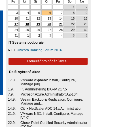
Po
Út
St
Čt
Pá
So
Ne
1
2
3
4
5
6
7
8
9
10
11
12
13
14
15
16
17
18
19
20
21
22
23
24
25
26
27
28
29
30
31
1
2
3
4
5
6
IT Systems podporuje
6.10.
Unicorn Banking Forum 2016
Formulář pro přidání akce
Další vybrané akce
17.8.
VMware vSphere: Install, Configure,
Manage [V8]
1.9.
F5 Administering BIG-IP v.17.5
7.9.
Microsoft Azure Administrator: AZ-104
14.9.
Veeam Backup & Replication: Configure,
Manage and...
14.9.
Citrix NetScaler ADC 14.x Administration
21.9.
VMware NSX: Install, Configure, Manage
[V4.0]
22.9.
Check Point Certified Security Administrator
(CCSA)...