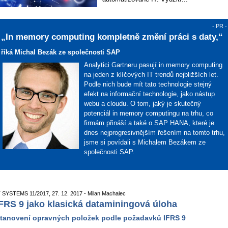
- PR -
„In memory computing kompletně změní práci s daty,“
říká Michal Bezák ze společnosti SAP
Analytici Gartneru pasují in memory computing
na jeden z klíčových IT trendů nejbližších let.
Podle nich bude mít tato technologie stejný
efekt na informační technologie, jako nástup
webu a cloudu. O tom, jaký je skutečný
potenciál in memory computingu na trhu, co
firmám přináší a také o SAP HANA, které je
dnes nejprogresivnějším řešením na tomto trhu,
jsme si povídali s Michalem Bezákem ze
společnosti SAP.
T SYSTEMS 11/2017, 27. 12. 2017 - Milan Machalec
FRS 9 jako klasická dataminingová úloha
tanovení opravných položek podle požadavků IFRS 9