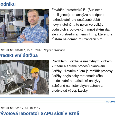
podniku
Zavádění prostředků BI (Business
Intelligence) pro analýzu a podporu
rozhodování je v současné době
nevyhnutelné, a to nejen ve velkých
podnicích s obrovským množstvím dat,
ale i pro střední a menší firmy, které to s
růstem na domácím i zahraničním...
T SYSTEMS 10/2017, 15. 11. 2017 - Vojtěch Skubanič
rediktivní údržba
Prediktivní údržba je nezbytným krokem
k řízení a správě procesů plánování
údržby. Hlavním cílem je rozšířit procesy
údržby o výsledky matematického
modelování a statistické analýzy
založené na historických datech a
predikovat vývoj. Laicky...
T SYSTEMS 9/2017, 16. 10. 2017
ývojová laboratoř SAPu sídlí v Brně