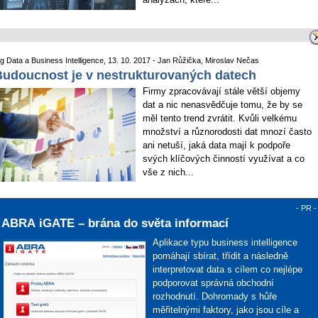
ig Data a Business Intelligence, 13. 10. 2017 - Jan Růžička, Miroslav Nečas
udoucnost je v nestrukturovaných datech
Firmy zpracovávají stále větší objemy
dat a nic nenasvědčuje tomu, že by se
měl tento trend zvrátit. Kvůli velkému
množství a různorodosti dat mnozí často
ani netuší, jaká data mají k podpoře
svých klíčových činností využívat a co
vše z nich...
- PR -
ABRA iGATE – brána do světa informací
Aplikace typu business intelligence
pomáhají sbírat, třídit a následně
interpretovat data s cílem co nejlépe
podporovat správná obchodní
rozhodnutí. Dohromady s hůře
měřitelnými faktory, jako jsou cíle a