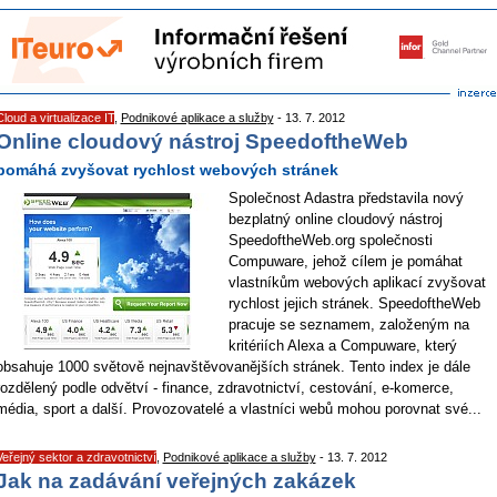
Cloud a virtualizace IT
,
Podnikové aplikace a služby
- 13. 7. 2012
Online cloudový nástroj SpeedoftheWeb
pomáhá zvyšovat rychlost webových stránek
Společnost Adastra představila nový
bezplatný online cloudový nástroj
SpeedoftheWeb.org společnosti
Compuware, jehož cílem je pomáhat
vlastníkům webových aplikací zvyšovat
rychlost jejich stránek. SpeedoftheWeb
pracuje se seznamem, založeným na
kritériích Alexa a Compuware, který
obsahuje 1000 světově nejnavštěvovanějších stránek. Tento index je dále
rozdělený podle odvětví - finance, zdravotnictví, cestování, e-komerce,
média, sport a další. Provozovatelé a vlastníci webů mohou porovnat své...
Veřejný sektor a zdravotnictví
,
Podnikové aplikace a služby
- 13. 7. 2012
Jak na zadávání veřejných zakázek