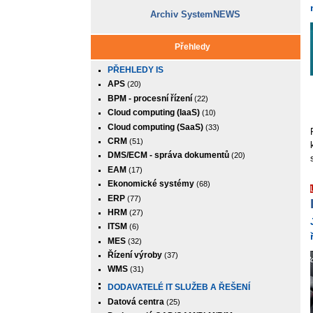
Archiv SystemNEWS
Přehledy
PŘEHLEDY IS
APS
(20)
BPM - procesní řízení
(22)
Cloud computing (IaaS)
(10)
Cloud computing (SaaS)
(33)
CRM
(51)
DMS/ECM - správa dokumentů
(20)
EAM
(17)
Ekonomické systémy
(68)
ERP
(77)
HRM
(27)
ITSM
(6)
MES
(32)
Řízení výroby
(37)
WMS
(31)
DODAVATELÉ IT SLUŽEB A ŘEŠENÍ
Datová centra
(25)