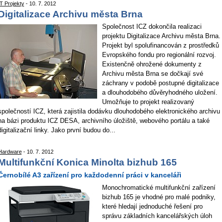
IT Projekty
- 10. 7. 2012
Digitalizace Archivu města Brna
Společnost ICZ dokončila realizaci
projektu Digitalizace Archivu města Brna.
Projekt byl spolufinancován z prostředků
Evropského fondu pro regionální rozvoj.
Existenčně ohrožené dokumenty z
Archivu města Brna se dočkají své
záchrany v podobě postupné digitalizace
a dlouhodobého důvěryhodného uložení.
Umožňuje to projekt realizovaný
společností ICZ, která zajistila dodávku dlouhodobého elektronického archivu
na bázi produktu ICZ DESA, archivního úložiště, webového portálu a také
digitalizační linky. Jako první budou do...
Hardware
- 10. 7. 2012
Multifunkční Konica Minolta bizhub 165
Černobílé A3 zařízení pro každodenní práci v kanceláři
Monochromatické multifunkční zařízení
bizhub 165 je vhodné pro malé podniky,
které hledají jednoduché řešení pro
správu základních kancelářských úloh