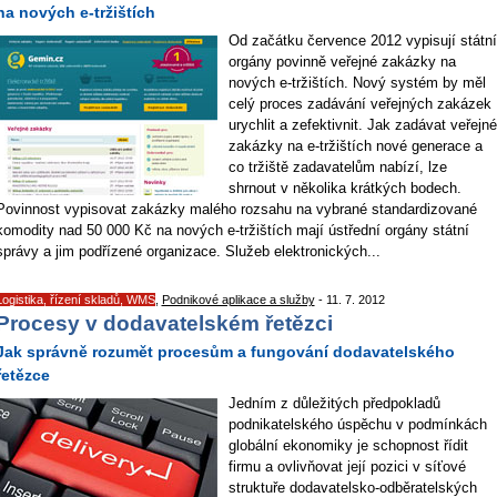
na nových e-tržištích
Od začátku července 2012 vypisují státní
orgány povinně veřejné zakázky na
nových e-tržištích. Nový systém by měl
celý proces zadávání veřejných zakázek
urychlit a zefektivnit. Jak zadávat veřejné
zakázky na e-tržištích nové generace a
co tržiště zadavatelům nabízí, lze
shrnout v několika krátkých bodech.
Povinnost vypisovat zakázky malého rozsahu na vybrané standardizované
komodity nad 50 000 Kč na nových e-tržištích mají ústřední orgány státní
správy a jim podřízené organizace. Služeb elektronických...
Logistika, řízení skladů, WMS
,
Podnikové aplikace a služby
- 11. 7. 2012
Procesy v dodavatelském řetězci
Jak správně rozumět procesům a fungování dodavatelského
řetězce
Jedním z důležitých předpokladů
podnikatelského úspěchu v podmínkách
globální ekonomiky je schopnost řídit
firmu a ovlivňovat její pozici v síťové
struktuře dodavatelsko-odběratelských