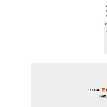
P
1
RSS kanál
|
Syste