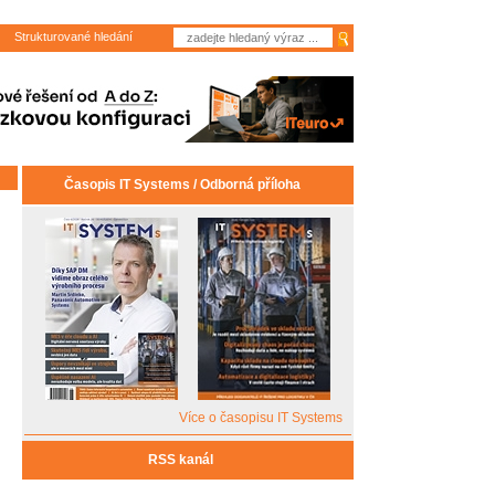
Strukturované hledání
Časopis IT Systems / Odborná příloha
Více o časopisu IT Systems
RSS kanál