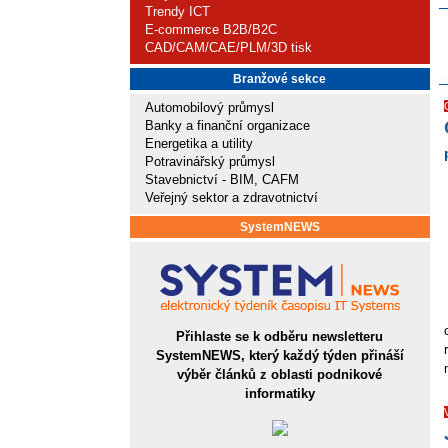
Trendy ICT
E-commerce B2B/B2C
CAD/CAM/CAE/PLM/3D tisk
Branžové sekce
Automobilový průmysl
Banky a finanční organizace
Energetika a utility
Potravinářský průmysl
Stavebnictví - BIM, CAFM
Veřejný sektor a zdravotnictví
SystemNEWS
Přihlaste se k odběru newsletteru
SystemNEWS, který každý týden přináší
výběr článků z oblasti podnikové
informatiky