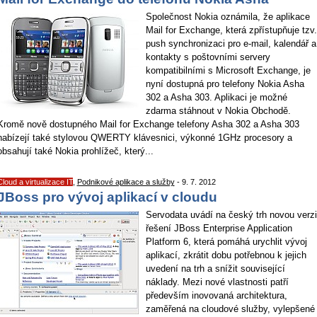
Společnost Nokia oznámila, že aplikace
Mail for Exchange, která zpřístupňuje tzv.
push synchronizaci pro e-mail, kalendář a
kontakty s poštovními servery
kompatibilními s Microsoft Exchange, je
nyní dostupná pro telefony Nokia Asha
302 a Asha 303. Aplikaci je možné
zdarma stáhnout v Nokia Obchodě.
Kromě nově dostupného Mail for Exchange telefony Asha 302 a Asha 303
nabízejí také stylovou QWERTY klávesnici, výkonné 1GHz procesory a
obsahují také Nokia prohlížeč, který...
Cloud a virtualizace IT
,
Podnikové aplikace a služby
- 9. 7. 2012
JBoss pro vývoj aplikací v cloudu
Servodata uvádí na český trh novou verzi
řešení JBoss Enterprise Application
Platform 6, která pomáhá urychlit vývoj
aplikací, zkrátit dobu potřebnou k jejich
uvedení na trh a snížit související
náklady. Mezi nové vlastnosti patří
především inovovaná architektura,
zaměřená na cloudové služby, vylepšené