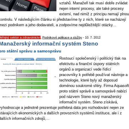
vztahů. Manažeři tak musí dobře zvládat
nejen interní procesy, ale také procesy
externí, nad nimiž z principu nemají plnou
kontrolu. V následujícím článku si představíme ty z nich, které se nacházejí
mezi podnikem a jeho dodavateli, a zodpovíme nejdůležitější otázky...
Veřejný sektor a zdravotnictví
,
Podnikové aplikace a služby
- 10. 7. 2012
Manažerský informační systém Steno
pro státní správu a samosprávu
Rostoucí společenský i politický tlak na
efektivitu a finanční úspory státních
orgánů a organizací vede řídící
pracovníky k potřebě používat nástroje a
technologie, které byly až doposud
doménou soukromé sféry. Firma Aquasoft
proto státní správě a samosprávě nabízí
pod názvem Steno nový manažerský
informační systém. Steno získává,
vyhodnocuje a jednotně prezentuje potřebná data pro rozhodování nejen ze
stávajících ekonomických a dalších provozních systémů instituce, ale i z
dalších informačních zdrojů,...