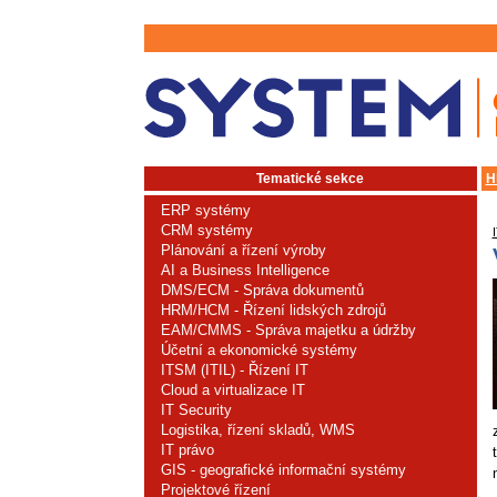
Tematické sekce
H
ERP systémy
CRM systémy
Plánování a řízení výroby
AI a Business Intelligence
DMS/ECM - Správa dokumentů
HRM/HCM - Řízení lidských zdrojů
EAM/CMMS - Správa majetku a údržby
Účetní a ekonomické systémy
ITSM (ITIL) - Řízení IT
Cloud a virtualizace IT
IT Security
Logistika, řízení skladů, WMS
IT právo
GIS - geografické informační systémy
Projektové řízení