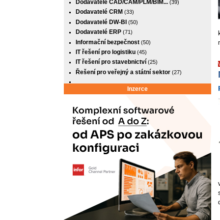
Dodavatelé CAD/CAM/PLM/BIM...
(39)
Dodavatelé CRM
(33)
Dodavatelé DW-BI
(50)
Dodavatelé ERP
(71)
Informační bezpečnost
(50)
IT řešení pro logistiku
(45)
IT řešení pro stavebnictví
(25)
Řešení pro veřejný a státní sektor
(27)
Inzerce