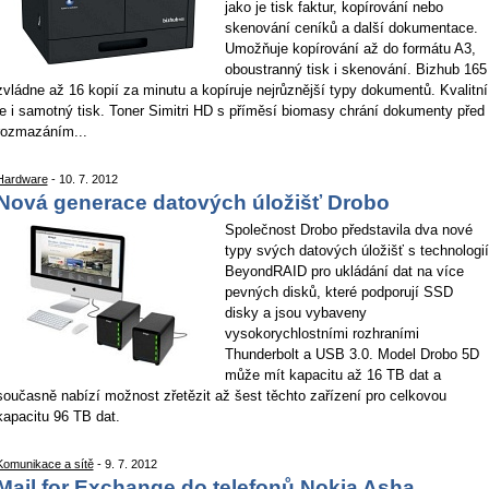
jako je tisk faktur, kopírování nebo
skenování ceníků a další dokumentace.
Umožňuje kopírování až do formátu A3,
oboustranný tisk i skenování. Bizhub 165
zvládne až 16 kopií za minutu a kopíruje nejrůznější typy dokumentů. Kvalitní
je i samotný tisk. Toner Simitri HD s příměsí biomasy chrání dokumenty před
rozmazáním...
Hardware
- 10. 7. 2012
Nová generace datových úložišť Drobo
Společnost Drobo představila dva nové
typy svých datových úložišť s technologií
BeyondRAID pro ukládání dat na více
pevných disků, které podporují SSD
disky a jsou vybaveny
vysokorychlostními rozhraními
Thunderbolt a USB 3.0. Model Drobo 5D
může mít kapacitu až 16 TB dat a
současně nabízí možnost zřetězit až šest těchto zařízení pro celkovou
kapacitu 96 TB dat.
Komunikace a sítě
- 9. 7. 2012
Mail for Exchange do telefonů Nokia Asha