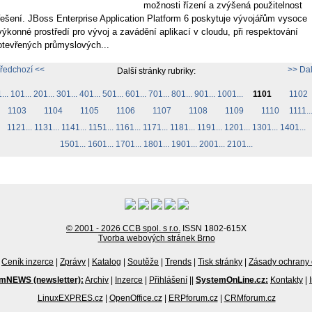
možnosti řízení a zvýšená použitelnost
řešení. JBoss Enterprise Application Platform 6 poskytuje vývojářům vysoce
výkonné prostředí pro vývoj a zavádění aplikací v cloudu, při respektování
otevřených průmyslových...
ředchozí <<
>> Dal
Další stránky rubriky:
...
101...
201...
301...
401...
501...
601...
701...
801...
901...
1001...
1101
1102
1103
1104
1105
1106
1107
1108
1109
1110
1111..
1121...
1131...
1141...
1151...
1161...
1171...
1181...
1191...
1201...
1301...
1401...
1501...
1601...
1701...
1801...
1901...
2001...
2101...
© 2001 - 2026 CCB spol. s r.o.
ISSN 1802-615X
Tvorba webových stránek Brno
Ceník inzerce
|
Zprávy
|
Katalog
|
Soutěže
|
Trends
|
Tisk stránky
|
Zásady ochrany 
mNEWS (newsletter):
Archiv
|
Inzerce
|
Přihlášení
||
SystemOnLine.cz:
Kontakty
|
LinuxEXPRES.cz
|
OpenOffice.cz
|
ERPforum.cz
|
CRMforum.cz