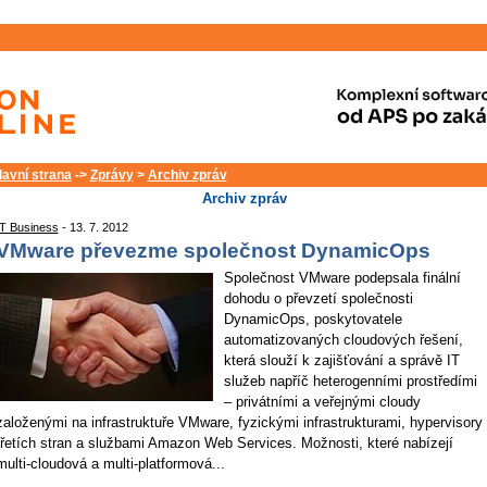
lavní strana
->
Zprávy
>
Archiv zpráv
Archiv zpráv
IT Business
- 13. 7. 2012
VMware převezme společnost DynamicOps
Společnost VMware podepsala finální
dohodu o převzetí společnosti
DynamicOps, poskytovatele
automatizovaných cloudových řešení,
která slouží k zajišťování a správě IT
služeb napříč heterogenními prostředími
– privátními a veřejnými cloudy
založenými na infrastruktuře VMware, fyzickými infrastrukturami, hypervisory
třetích stran a službami Amazon Web Services. Možnosti, které nabízejí
multi-cloudová a multi-platformová...