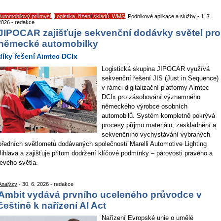
Automobilový průmysl
,
Logistika, řízení skladů, WMS
,
Podnikové aplikace a služby
- 1. 7.
2026 - redakce
JIPOCAR zajišťuje sekvenční dodávky světel pro
německé automobilky
díky řešení Aimtec DCIx
Logistická skupina JIPOCAR využívá
sekvenční řešení JIS (Just in Sequence)
v rámci digitalizační platformy Aimtec
DCIx pro zásobování významného
německého výrobce osobních
automobilů. Systém kompletně pokrývá
procesy příjmu materiálu, zaskladnění a
sekvenčního vychystávání vybraných
předních světlometů dodávaných společností Marelli Automotive Lighting
Jihlava a zajišťuje přitom dodržení klíčové podmínky – párovosti pravého a
levého světla.
Analýzy
- 30. 6. 2026 - redakce
Ambit vydává prvního uceleného průvodce v
češtině k nařízení AI Act
Nařízení Evropské unie o umělé