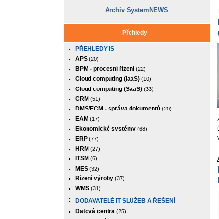
Archiv SystemNEWS
Přehledy
PŘEHLEDY IS
APS
(20)
BPM - procesní řízení
(22)
Cloud computing (IaaS)
(10)
Cloud computing (SaaS)
(33)
CRM
(51)
DMS/ECM - správa dokumentů
(20)
EAM
(17)
Ekonomické systémy
(68)
ERP
(77)
HRM
(27)
ITSM
(6)
MES
(32)
Řízení výroby
(37)
WMS
(31)
DODAVATELÉ IT SLUŽEB A ŘEŠENÍ
Datová centra
(25)