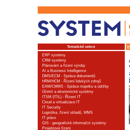
Tematické sekce
H
ERP systémy
CRM systémy
Plánování a řízení výroby
AI a Business Intelligence
DMS/ECM - Správa dokumentů
HRM/HCM - Řízení lidských zdrojů
EAM/CMMS - Správa majetku a údržby
Účetní a ekonomické systémy
ITSM (ITIL) - Řízení IT
Cloud a virtualizace IT
IT Security
Logistika, řízení skladů, WMS
IT právo
GIS - geografické informační systémy
Projektové řízení