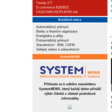
Trendy ICT
E-commerce B2B/B2C
CAD/CAM/CAE/PLM/3D tisk
Branžové sekce
Automobilový průmysl
Banky a finanční organizace
Energetika a utility
Potravinářský průmysl
Stavebnictví - BIM, CAFM
Veřejný sektor a zdravotnictví
SystemNEWS
Přihlaste se k odběru newsletteru
SystemNEWS, který každý týden přináší
výběr článků z oblasti podnikové
informatiky