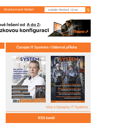
Strukturované hledání
Časopis IT Systems / Odborná příloha
Více o časopisu IT Systems
RSS kanál