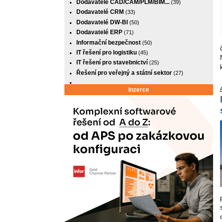
Dodavatelé CAD/CAM/PLM/BIM...
(39)
Dodavatelé CRM
(33)
Dodavatelé DW-BI
(50)
Dodavatelé ERP
(71)
Informační bezpečnost
(50)
IT řešení pro logistiku
(45)
IT řešení pro stavebnictví
(25)
Řešení pro veřejný a státní sektor
(27)
Inzerce