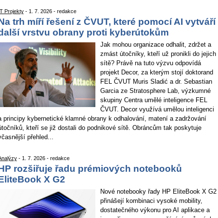
IT Projekty
- 1. 7. 2026 - redakce
Na trh míří řešení z ČVUT, které pomocí AI vytváří
další vrstvu obrany proti kyberútokům
Jak mohou organizace odhalit, zdržet a
zmást útočníky, kteří už pronikli do jejich
sítě? Právě na tuto výzvu odpovídá
projekt Decor, za kterým stojí doktorand
FEL ČVUT Muris Sladić a dr. Sebastian
Garcia ze Stratosphere Lab, výzkumné
skupiny Centra umělé inteligence FEL
ČVUT. Decor využívá umělou inteligenci
a principy kybernetické klamné obrany k odhalování, matení a zadržování
útočníků, kteří se již dostali do podnikové sítě. Obráncům tak poskytuje
včasnější přehled...
Analýzy
- 1. 7. 2026 - redakce
HP rozšiřuje řadu prémiových notebooků
EliteBook X G2
Nové notebooky řady HP EliteBook X G2
přinášejí kombinaci vysoké mobility,
dostatečného výkonu pro AI aplikace a