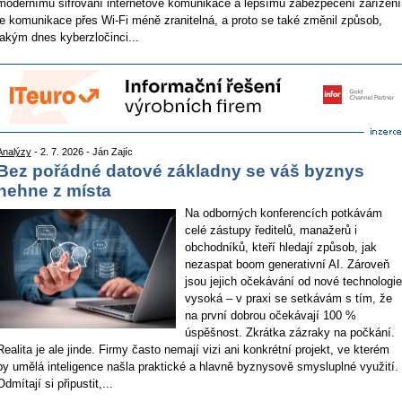
modernímu šifrování internetové komunikace a lepšímu zabezpečení zařízení
je komunikace přes Wi-Fi méně zranitelná, a proto se také změnil způsob,
jakým dnes kyberzločinci...
Analýzy
- 2. 7. 2026 - Ján Zajíc
Bez pořádné datové základny se váš byznys
nehne z místa
Na odborných konferencích potkávám
celé zástupy ředitelů, manažerů i
obchodníků, kteří hledají způsob, jak
nezaspat boom generativní AI. Zároveň
jsou jejich očekávání od nové technologie
vysoká – v praxi se setkávám s tím, že
na první dobrou očekávají 100 %
úspěšnost. Zkrátka zázraky na počkání.
Realita je ale jinde. Firmy často nemají vizi ani konkrétní projekt, ve kterém
by umělá inteligence našla praktické a hlavně byznysově smysluplné využití.
Odmítají si připustit,...