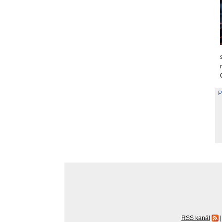
P
RSS kanál
|