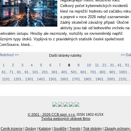
nejpokojnější měsíc letošního roku.
Celkový počet kybernetických incidentů
klesl na nejnižší hodnotu od začátku roku
a poprvé v roce 2026 nebyl zaznamenán
žádný skutečně závažný případ. Útočné
aktivity jsou tak od lednového vrcholu na
setrvalém ústupu. Hrozby ale nezmizely, rozložily se rovnoměrněji napříč
různými typy útoků. Vyplývá to z pravidelných statistik české společnosti
ComSource, která...
ředchozí <<
>> Dal
Další stránky rubriky:
1
2
3
4
5
6
7
8
9
10
11...
21...
31...
41...
51..
61...
71...
81...
91...
101...
201...
301...
401...
501...
601...
701...
801...
901...
1001...
1101...
1201...
1301...
1401...
1501...
1601...
1701...
1801...
1901...
2001...
2101...
© 2001 - 2026 CCB spol. s r.o.
ISSN 1802-615X
Tvorba webových stránek Brno
Ceník inzerce
|
Zprávy
|
Katalog
|
Soutěže
|
Trends
|
Tisk stránky
|
Zásady ochrany 