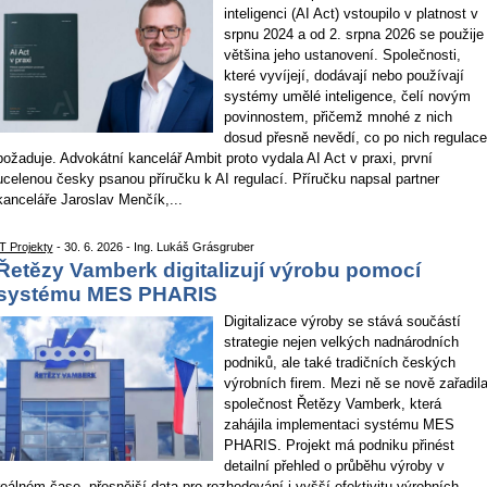
inteligenci (AI Act) vstoupilo v platnost v
srpnu 2024 a od 2. srpna 2026 se použije
většina jeho ustanovení. Společnosti,
které vyvíjejí, dodávají nebo používají
systémy umělé inteligence, čelí novým
povinnostem, přičemž mnohé z nich
dosud přesně nevědí, co po nich regulace
požaduje. Advokátní kancelář Ambit proto vydala AI Act v praxi, první
ucelenou česky psanou příručku k AI regulací. Příručku napsal partner
kanceláře Jaroslav Menčík,...
IT Projekty
- 30. 6. 2026 - Ing. Lukáš Grásgruber
Řetězy Vamberk digitalizují výrobu pomocí
systému MES PHARIS
Digitalizace výroby se stává součástí
strategie nejen velkých nadnárodních
podniků, ale také tradičních českých
výrobních firem. Mezi ně se nově zařadil
společnost Řetězy Vamberk, která
zahájila implementaci systému MES
PHARIS. Projekt má podniku přinést
detailní přehled o průběhu výroby v
reálném čase, přesnější data pro rozhodování i vyšší efektivitu výrobních