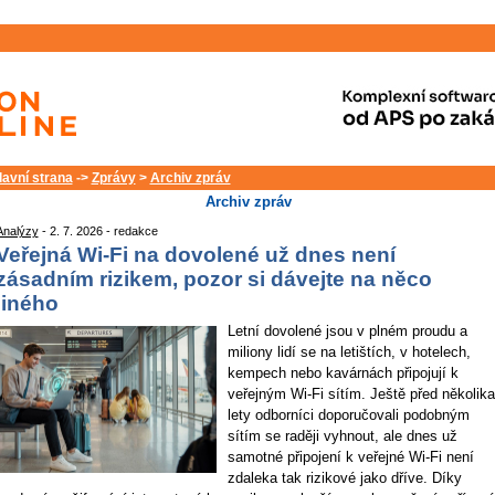
lavní strana
->
Zprávy
>
Archiv zpráv
Archiv zpráv
Analýzy
- 2. 7. 2026 - redakce
Veřejná Wi-Fi na dovolené už dnes není
zásadním rizikem, pozor si dávejte na něco
jiného
Letní dovolené jsou v plném proudu a
miliony lidí se na letištích, v hotelech,
kempech nebo kavárnách připojují k
veřejným Wi-Fi sítím. Ještě před několika
lety odborníci doporučovali podobným
sítím se raději vyhnout, ale dnes už
samotné připojení k veřejné Wi-Fi není
zdaleka tak rizikové jako dříve. Díky