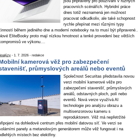
jsou připraveny pro používání v různých
pracovních scénářích. Hybridní práce
dnes totiž neznamená jen možnost
pracovat odkudkoliv, ale také schopnost
rychle přepínat mezi různými typy
činností během jediného dne a moderní notebooky na to musí být připravené..
Nové EliteBooky proto mají nízkou hmotnost a tenké provedení bez větších
kompromisů ve výkonu....
Analýzy
- 1. 7. 2026 - redakce
Mobilní kamerová věž pro zabezpečení
stavenišť, průmyslových areálů nebo eventů
Společnost Securitas představila novou
verzi mobilní kamerové věže pro
zabezpečení stavenišť, průmyslových
areálů, odstavných ploch, polí nebo
eventů. Nová verze využívá AI
technologie pro analýzu obrazu a
multisenzorovou kameru s
reproduktorem. Věž má nepřetržité
připojení na dohledové centrum přes mobilní datovou síť. Ve verzi se
solárními panely a metanolovým generátorem může věž fungovat i na
odlehlých místech bez elektřiny.