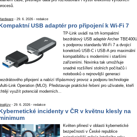
procesů.
Hardware
- 29. 6. 2026 - redakce
Kompaktní USB adaptér pro připojení k Wi-Fi 7
TP-Link uvádí na trh kompaktní
bezdrátový USB adaptér Archer TBE400
s podporou standardu Wi-Fi 7 a dvojicí
konektorů USB-C i USB-A pro maximální
kompatibilitu s moderními i staršími
zařízeními. Novinka tak umožňuje
snadné rozšíření stolních počítačů i
notebooků o nejnovější generaci
bezdrátového připojení a nabízí třípásmový provoz a podporu technologie
Multi-Link Operation (MLO). Představuje praktické řešení pro uživatele, kteří
chtějí využít potenciál moderních...
Analýzy
- 29. 6. 2026 - redakce
Kybernetické incidenty v ČR v květnu klesly na
minimum
Květen přinesl v oblasti kybernetické
bezpečnosti v České republice