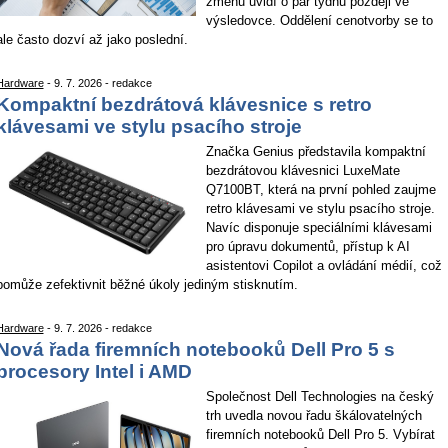
změnu uvidí o pár týdnů později ve
výsledovce. Oddělení cenotvorby se to
ale často dozví až jako poslední.
Hardware
- 9. 7. 2026 - redakce
Kompaktní bezdrátová klávesnice s retro
klávesami ve stylu psacího stroje
Značka Genius představila kompaktní
bezdrátovou klávesnici LuxeMate
Q7100BT, která na první pohled zaujme
retro klávesami ve stylu psacího stroje.
Navíc disponuje speciálními klávesami
pro úpravu dokumentů, přístup k AI
asistentovi Copilot a ovládání médií, což
pomůže zefektivnit běžné úkoly jediným stisknutím.
Hardware
- 9. 7. 2026 - redakce
Nová řada firemních notebooků Dell Pro 5 s
procesory Intel i AMD
Společnost Dell Technologies na český
trh uvedla novou řadu škálovatelných
firemních notebooků Dell Pro 5. Vybírat