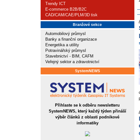
Trendy ICT
E-commerce B2B/B2C
CAD/CAM/CAE/PLM/3D tisk
Branžové sekce
Automobilový průmysl
Banky a finanční organizace
Energetika a utility
Potravinářský průmysl
Stavebnictví - BIM, CAFM
Veřejný sektor a zdravotnictví
SystemNEWS
Přihlaste se k odběru newsletteru
SystemNEWS, který každý týden přináší
výběr článků z oblasti podnikové
informatiky