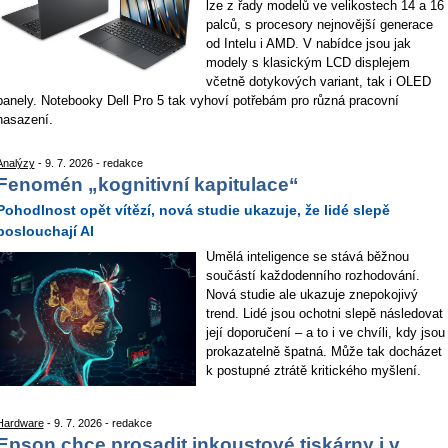
lze z řady modelů ve velikostech 14 a 16
palců, s procesory nejnovější generace
od Intelu i AMD. V nabídce jsou jak
modely s klasickým LCD displejem
včetně dotykových variant, tak i OLED
panely. Notebooky Dell Pro 5 tak vyhoví potřebám pro různá pracovní
nasazení.
Analýzy
- 9. 7. 2026 - redakce
Fenomén „kognitivní kapitulace“
Pohodlnost opět vítězí, nová studie ukazuje, že lidé slepě
poslouchají AI
Umělá inteligence se stává běžnou
součástí každodenního rozhodování.
Nová studie ale ukazuje znepokojivý
trend. Lidé jsou ochotni slepě následovat
její doporučení – a to i ve chvíli, kdy jsou
prokazatelně špatná. Může tak docházet
k postupné ztrátě kritického myšlení.
Hardware
- 9. 7. 2026 - redakce
Epson chce prosadit inkoustové tiskárny i v