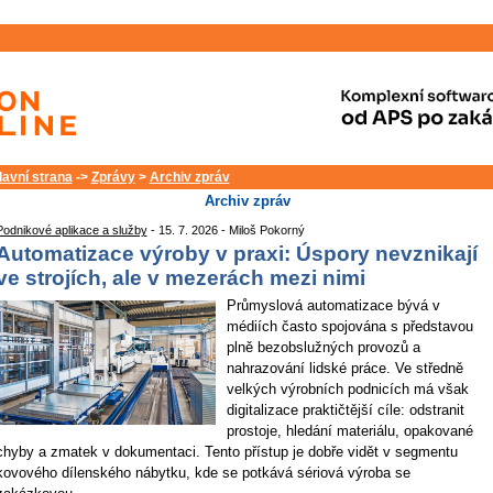
lavní strana
->
Zprávy
>
Archiv zpráv
Archiv zpráv
Podnikové aplikace a služby
- 15. 7. 2026 - Miloš Pokorný
Automatizace výroby v praxi: Úspory nevznikají
ve strojích, ale v mezerách mezi nimi
Průmyslová automatizace bývá v
médiích často spojována s představou
plně bezobslužných provozů a
nahrazování lidské práce. Ve středně
velkých výrobních podnicích má však
digitalizace praktičtější cíle: odstranit
prostoje, hledání materiálu, opakované
chyby a zmatek v dokumentaci. Tento přístup je dobře vidět v segmentu
kovového dílenského nábytku, kde se potkává sériová výroba se