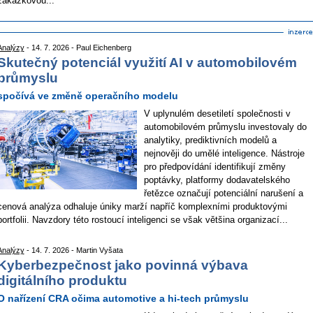
zakázkovou...
Analýzy
- 14. 7. 2026 - Paul Eichenberg
Skutečný potenciál využití AI v automobilovém
průmyslu
spočívá ve změně operačního modelu
V uplynulém desetiletí společnosti v
automobilovém průmyslu investovaly do
analytiky, prediktivních modelů a
nejnověji do umělé inteligence. Nástroje
pro předpovídání identifikují změny
poptávky, platformy dodavatelského
řetězce označují potenciální narušení a
cenová analýza odhaluje úniky marží napříč komplexními produktovými
portfolii. Navzdory této rostoucí inteligenci se však většina organizací...
Analýzy
- 14. 7. 2026 - Martin Vyšata
Kyberbezpečnost jako povinná výbava
digitálního produktu
O nařízení CRA očima automotive a hi-tech průmyslu