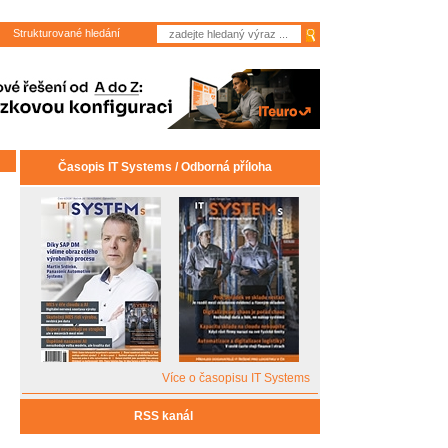
Strukturované hledání
Časopis IT Systems / Odborná příloha
Více o časopisu IT Systems
RSS kanál