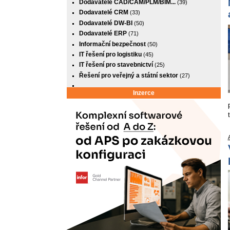
Dodavatelé CAD/CAM/PLM/BIM...
(39)
Dodavatelé CRM
(33)
Dodavatelé DW-BI
(50)
Dodavatelé ERP
(71)
Informační bezpečnost
(50)
IT řešení pro logistiku
(45)
IT řešení pro stavebnictví
(25)
Řešení pro veřejný a státní sektor
(27)
Inzerce