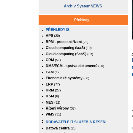
Archiv SystemNEWS
Přehledy
PŘEHLEDY IS
APS
(20)
BPM - procesní řízení
(22)
Cloud computing (IaaS)
(10)
Cloud computing (SaaS)
(33)
CRM
(51)
DMS/ECM - správa dokumentů
(20)
EAM
(17)
Ekonomické systémy
(68)
ERP
(77)
HRM
(27)
ITSM
(6)
MES
(32)
Řízení výroby
(37)
WMS
(31)
DODAVATELÉ IT SLUŽEB A ŘEŠENÍ
Datová centra
(25)