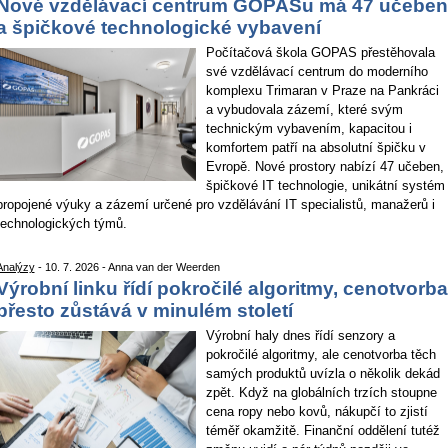
Nové vzdělávací centrum GOPASu má 47 učeben
a špičkové technologické vybavení
Počítačová škola GOPAS přestěhovala
své vzdělávací centrum do moderního
komplexu Trimaran v Praze na Pankráci
a vybudovala zázemí, které svým
technickým vybavením, kapacitou i
komfortem patří na absolutní špičku v
Evropě. Nové prostory nabízí 47 učeben,
špičkové IT technologie, unikátní systém
propojené výuky a zázemí určené pro vzdělávání IT specialistů, manažerů i
technologických týmů.
Analýzy
- 10. 7. 2026 - Anna van der Weerden
Výrobní linku řídí pokročilé algoritmy, cenotvorba
přesto zůstává v minulém století
Výrobní haly dnes řídí senzory a
pokročilé algoritmy, ale cenotvorba těch
samých produktů uvízla o několik dekád
zpět. Když na globálních trzích stoupne
cena ropy nebo kovů, nákupčí to zjistí
téměř okamžitě. Finanční oddělení tutéž