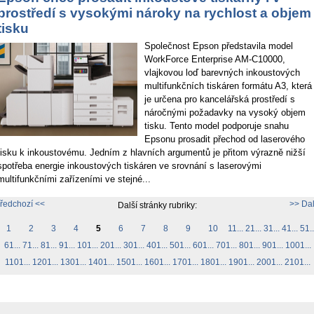
prostředí s vysokými nároky na rychlost a objem
tisku
Společnost Epson představila model
WorkForce Enterprise AM-C10000,
vlajkovou loď barevných inkoustových
multifunkčních tiskáren formátu A3, která
je určena pro kancelářská prostředí s
náročnými požadavky na vysoký objem
tisku. Tento model podporuje snahu
Epsonu prosadit přechod od laserového
tisku k inkoustovému. Jedním z hlavních argumentů je přitom výrazně nižší
spotřeba energie inkoustových tiskáren ve srovnání s laserovými
multifunkčními zařízeními ve stejné...
ředchozí <<
>> Dal
Další stránky rubriky:
1
2
3
4
5
6
7
8
9
10
11...
21...
31...
41...
51..
61...
71...
81...
91...
101...
201...
301...
401...
501...
601...
701...
801...
901...
1001...
1101...
1201...
1301...
1401...
1501...
1601...
1701...
1801...
1901...
2001...
2101...