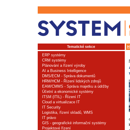
Tematické sekce
H
ERP systémy
CRM systémy
Plánování a řízení výroby
AI a Business Intelligence
DMS/ECM - Správa dokumentů
HRM/HCM - Řízení lidských zdrojů
EAM/CMMS - Správa majetku a údržby
Účetní a ekonomické systémy
ITSM (ITIL) - Řízení IT
Cloud a virtualizace IT
IT Security
Logistika, řízení skladů, WMS
IT právo
GIS - geografické informační systémy
Projektové řízení