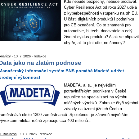
Kdo nebude bezpečný, nebude prodávat.
Cyber Resilience Act od roku 2027 udělá
z kyberbezpečnosti vstupenku na trh EU.
U části digitálních produktů i podmínku
pro CE označení. Co to znamená pro
automotive, hi-tech, dodavatele a celý
životní cyklus produktu? A jak se připravit
chytře, ať to plní cíle, ne šanony?
Analýzy
- 13. 7. 2026 - redakce
Data jako na zlatém podnose
Manažerský informační systém BNS pomáhá Madetě udržet
prodejní výkonnost
MADETA, a. s., je největším
potravinářským podnikem v České
republice se specializací na výrobu
mléčných výrobků. Zahrnuje čtyři výrobní
závody na území jižních Čech a
zaměstnává okolo 1300 zaměstnanců. Společnost je zároveň největším
vývozcem mléka: ročně zpracuje cca 400 milionů...
IT Business
- 10. 7. 2026 - redakce