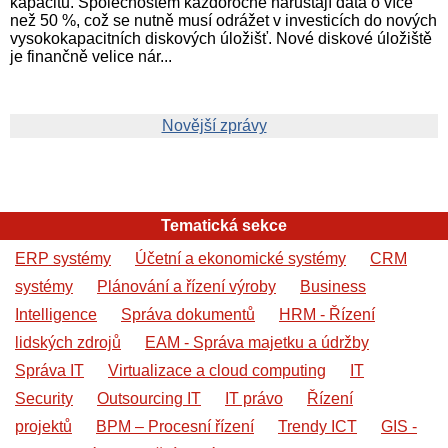
kapacitu. Společnostem každoročně narůstají data o více
než 50 %, což se nutně musí odrážet v investicích do nových
vysokokapacitních diskových úložišť. Nové diskové úložiště
je finančně velice nár...
Novější zprávy
Tematická sekce
ERP systémy
Účetní a ekonomické systémy
CRM
systémy
Plánování a řízení výroby
Business
Intelligence
Správa dokumentů
HRM - Řízení
lidských zdrojů
EAM - Správa majetku a údržby
Správa IT
Virtualizace a cloud computing
IT
Security
Outsourcing IT
IT právo
Řízení
projektů
BPM – Procesní řízení
Trendy ICT
GIS -