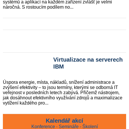
systémů a aplikací na každém zařízení zvlášť je velmi
náročná. S rostoucím podílem no...
Virtualizace na serverech
IBM
Úspora energie, místa, nákladů, snížení administrace a
zvýšení efektivity – to jsou termíny, kterými se odborná IT
veřejnost v posledních letech zabývá. Přičemž nástrojem,
jak dosáhnout efektivního využívání zdrojů a maximalizace
vytížení každého pro...
Kalendář akcí
Konference - Semináře - Školení