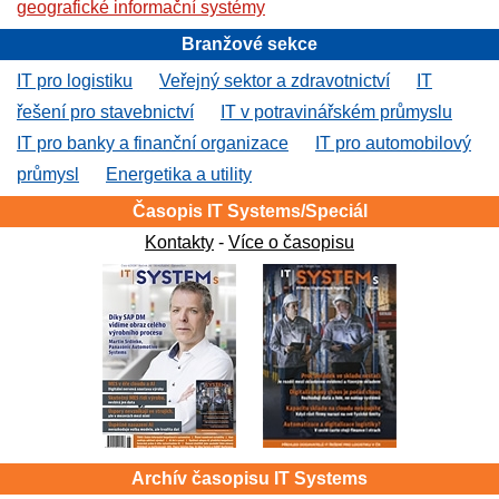
geografické informační systémy
Branžové sekce
IT pro logistiku
Veřejný sektor a zdravotnictví
IT
řešení pro stavebnictví
IT v potravinářském průmyslu
IT pro banky a finanční organizace
IT pro automobilový
průmysl
Energetika a utility
Časopis IT Systems/Speciál
Kontakty
-
Více o časopisu
Archív časopisu IT Systems