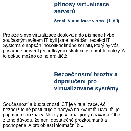
přínosy virtualizace
serverů
Seriál: Virtualizace v praxi (1. díl)
Protože slovo virtualizace doslova a do písmene hýbe
současným světem IT, byli jsme požádáni redakcí IT
Systems o napsání několikadílného seriálu, který by vás
postupně provedl jednotlivými úskalími této problematiky. A
to pokud možno co nejpraktičtě...
Bezpečnostní hrozby a
doporučení pro
virtualizované systémy
Současností a budoucností ICT je virtualizace. Ač
nezadržitelně postupuje a nabývá na kvantitě i kvalitě, je
přijímána s rozpaky. Někdy je vítaná, jindy obávaná. Obé
z toho důvodu, že není dostatečně prozkoumaná a
pochopená. A pro oblast informační b...