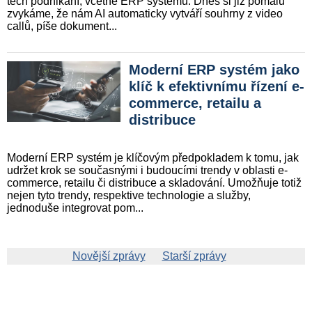
tech podnikání, včetně ERP systémů. Dnes si již pomalu
zvyká­me, že nám AI auto­ma­tic­ky vytváří souhrny z video
callů, píše dokument...
Moderní ERP systém jako
klíč k efektivnímu řízení e-
commerce, retailu a
distribuce
Moderní ERP systém je klíčovým předpokladem k tomu, jak
udržet krok se současnými i budoucími trendy v oblasti e-
commerce, retailu či distribuce a skladování. Umožňuje totiž
nejen tyto trendy, respektive technologie a služby,
jednoduše integrovat pom...
Novější zprávy
Starší zprávy