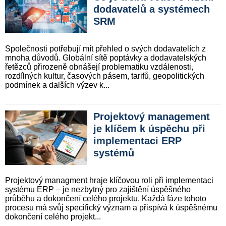
dodavatelů a systémech
SRM
Společnosti potřebují mít přehled o svých dodavatelích z
mnoha důvodů. Globální sítě poptávky a dodavatelských
řetězců přiroze­ně obnášejí problematiku vzdále­nosti,
rozdílných kultur, časových pásem, tarifů, geopolitických
podmínek a dalších výzev k...
Projektový management
je klíčem k úspěchu při
implementaci ERP
systémů
Projektový managment hraje klí­čovou roli při implementaci
sys­tému ERP – je nezbytný pro zajiš­tění úspěšného
průběhu a dokon­čení celého projektu. Každá fáze tohoto
procesu má svůj specific­ký význam a přispívá k úspěšné­mu
dokončení celého projekt...