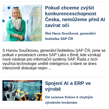
Pokud chceme zvýšit
konkurenceschopnost
Česka, nemůžeme před AI
zavírat oči
říká Hana Součková, generální
ředitelka SAP ČR
S Hanou Součkovou, generální ředitelkou SAP ČR, jsme se
potkali v prostorách centra SAP Labs v Brně, kde vznikají
nové nástroje pro informační systémy SAP. Řada z nich
využívá technologie umělé inteligence, o které se dnes
intenzivně diskutuje nejen ...
Spojení AI a ERP ve
výrobě
Od science fiction k chytrým
výrobním továrnám