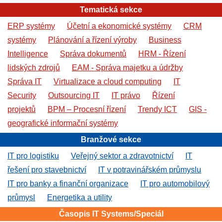
Tematická sekce
ERP systémy
Účetní a ekonomické systémy
CRM
systémy
Plánování a řízení výroby
Business
Intelligence
Správa dokumentů
HRM - Řízení
lidských zdrojů
EAM - Správa majetku a údržby
Správa IT
Virtualizace a cloud computing
IT
Security
Outsourcing IT
IT právo
Řízení
projektů
BPM – Procesní řízení
Trendy ICT
GIS -
geografické informační systémy
Branžové sekce
IT pro logistiku
Veřejný sektor a zdravotnictví
IT
řešení pro stavebnictví
IT v potravinářském průmyslu
IT pro banky a finanční organizace
IT pro automobilový
průmysl
Energetika a utility
Časopis IT Systems/Speciál