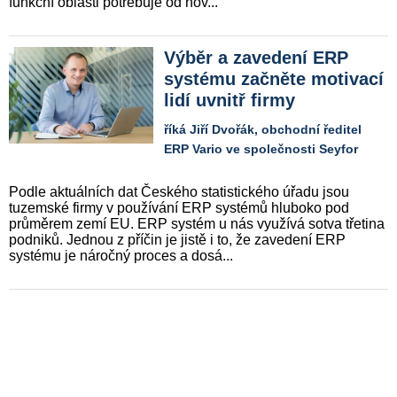
funkční oblasti potřebuje od nov...
Výběr a zavedení ERP
systému začněte motivací
lidí uvnitř firmy
říká Jiří Dvořák, obchodní ředitel
ERP Vario ve společnosti Seyfor
Podle aktuálních dat Českého statistického úřadu jsou
tuzemské firmy v používání ERP systémů hluboko pod
průměrem zemí EU. ERP systém u nás využívá sotva třetina
podniků. Jednou z příčin je jistě i to, že zavedení ERP
systému je náročný proces a dosá...