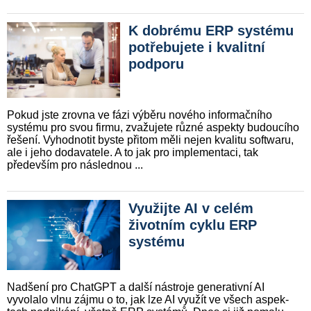
K dobrému ERP systému
potřebujete i kvalitní
podporu
Pokud jste zrovna ve fázi výběru nového informačního
systému pro svou firmu, zvažujete různé aspekty budoucího
řešení. Vyhodnotit byste přitom měli nejen kvalitu softwaru,
ale i jeho dodavatele. A to jak pro implementaci, tak
především pro následnou ...
Využijte AI v celém
životním cyklu ERP
systému
Nadšení pro ChatGPT a další nástro­je gene­ra­tiv­ní AI
vyvolalo vlnu záj­mu o to, jak lze AI využít ve všech aspek­