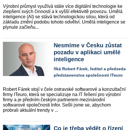
Výrobní průmysl využívá stále více digitální technologie ke
zlepšení svých činností a k vyšší efektivitě provozu. Umělá
inteligence (AI) se stává technologickou silou, která od
základu změní podobu tohoto odvětví. Umělá inteligence se
plynule začleňu...
Nesmíme v Česku zůstat
pozadu v aplikaci umělé
inteligence
říká Robert Fárek, ředitel a předseda
představenstva společnosti ITeuro
Robert Fárek stojí v čele ostravské softwarové a konzultační
firmy ITeuro, která se specializuje na IT řešení pro výrobní
firmy a je předním českým partnerem mezinárodní
softwarové společnosti Infor. Sešli jsme se, abychom
probrali aktuální trendy v ...
Co je třeba vědět o řízení