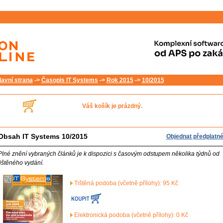
lavní strana
->
Časopis IT Systems
->
Rok 2015
->
10/2015
Váš košík je prázdný.
Obsah IT Systems 10/2015
Objednat předplatn
Plné znění vybraných článků je k dispozici s časovým odstupem několika týdnů od
tištěného vydání.
Tištěná podoba (včetně přílohy): 95 Kč
Elektronická podoba (včetně přílohy): 0 Kč