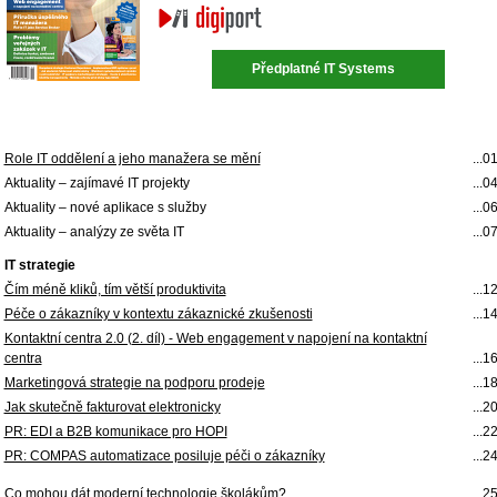
Předplatné IT Systems
Role IT oddělení a jeho manažera se mění
...0
Aktuality – zajímavé IT projekty
...0
Aktuality – nové aplikace s služby
...0
Aktuality – analýzy ze světa IT
...0
IT strategie
Čím méně kliků, tím větší produktivita
...1
Péče o zákazníky v kontextu zákaznické zkušenosti
...1
Kontaktní centra 2.0 (2. díl) - Web engagement v napojení na kontaktní
centra
...1
Marketingová strategie na podporu prodeje
...1
Jak skutečně fakturovat elektronicky
...2
PR: EDI a B2B komunikace pro HOPI
...2
PR: COMPAS automatizace posiluje péči o zákazníky
...2
Co mohou dát moderní technologie školákům?
...2