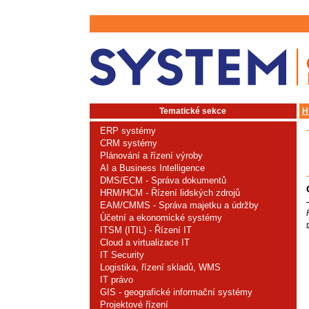
Tematické sekce
H
ERP systémy
CRM systémy
Plánování a řízení výroby
AI a Business Intelligence
DMS/ECM - Správa dokumentů
HRM/HCM - Řízení lidských zdrojů
EAM/CMMS - Správa majetku a údržby
Účetní a ekonomické systémy
ITSM (ITIL) - Řízení IT
Cloud a virtualizace IT
IT Security
Logistika, řízení skladů, WMS
IT právo
GIS - geografické informační systémy
Projektové řízení