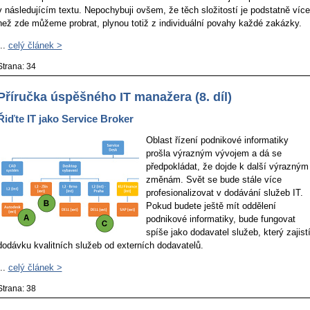
v následujícím textu. Nepochybuji ovšem, že těch složitostí je podstatně více
než zde můžeme probrat, plynou totiž z individuální povahy každé zakázky.
...
celý článek >
Strana: 34
Příručka úspěšného IT manažera (8. díl)
Řiďte IT jako Service Broker
Oblast řízení podnikové informatiky
prošla výrazným vývojem a dá se
předpokládat, že dojde k další výrazným
změnám. Svět se bude stále více
profesionalizovat v dodávání služeb IT.
Pokud budete ještě mít oddělení
podnikové informatiky, bude fungovat
spíše jako dodavatel služeb, který zajist
dodávku kvalitních služeb od externích dodavatelů.
...
celý článek >
Strana: 38