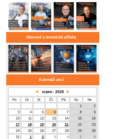
Oborové a tematické přílohy
1
4
6
7
Kalendář akcí
2
4
srpen - 2026
Po
Út
St
Čt
Pá
So
Ne
6
1
2
8
3
4
5
6
7
8
9
0
10
11
12
13
14
15
16
2
17
18
19
20
21
22
23
4
24
25
26
27
28
29
30
31
1
2
3
4
5
6
5