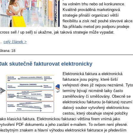
na volném trhu nebo od konkurence.
Kvalitně prováděná marketingová
strategie přináší organizaci větší
flexibilitu a zisk než pouhé slevové akce
Na příkladu metod pro podporu prodeje
(cross sell / up sell) si ukažme, jak taková strategie může vypadat.
...
celý článek >
Strana: 18
Jak skutečně fakturovat elektronicky
Elektronická faktura a elektronická
fakturace jsou pojmy, které širší
veřejnosti dnes již nejsou neznámé. Tyto
termíny bývají nicméně laiky často
zaměňovány či směšovány. Obecně se
elektronickou fakturou (e-faktura) rozumí
datový soubor vytvořený elektronickou
cestou, který obsahuje stejné položky
jako klasická faktura. Elektronickou fakturaci většina firem vnímá jako
vytvoření PDF dokumentu a jeho zaslání e-mailem. To ovšem není přesné.
Nezbytným znakem a hlavní výhodou elektronické fakturace je především