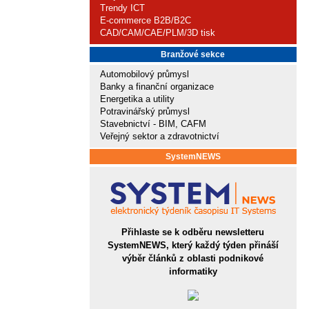
Trendy ICT
E-commerce B2B/B2C
CAD/CAM/CAE/PLM/3D tisk
Branžové sekce
Automobilový průmysl
Banky a finanční organizace
Energetika a utility
Potravinářský průmysl
Stavebnictví - BIM, CAFM
Veřejný sektor a zdravotnictví
SystemNEWS
Přihlaste se k odběru newsletteru
SystemNEWS, který každý týden přináší
výběr článků z oblasti podnikové
informatiky