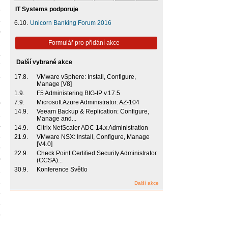
IT Systems podporuje
6
8
6.10.
Unicorn Banking Forum 2016
0
Formulář pro přidání akce
2
4
Další vybrané akce
7
17.8.
VMware vSphere: Install, Configure,
8
Manage [V8]
1.9.
F5 Administering BIG-IP v.17.5
7.9.
Microsoft Azure Administrator: AZ-104
0
14.9.
Veeam Backup & Replication: Configure,
2
Manage and...
4
14.9.
Citrix NetScaler ADC 14.x Administration
21.9.
VMware NSX: Install, Configure, Manage
6
[V4.0]
9
22.9.
Check Point Certified Security Administrator
0
(CCSA)...
30.9.
Konference Světlo
1
2
Další akce
5
6
9