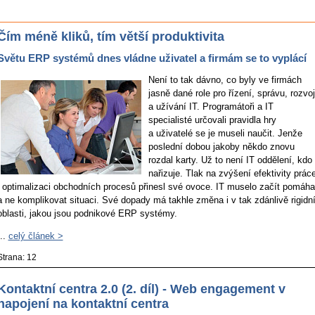
Čím méně kliků, tím větší produktivita
Světu ERP systémů dnes vládne uživatel a firmám se to vyplácí
Není to tak dávno, co byly ve firmách
jasně dané role pro řízení, správu, rozvoj
a užívání IT. Programátoři a IT
specialisté určovali pravidla hry
a uživatelé se je museli naučit. Jenže
poslední dobou jakoby někdo znovu
rozdal karty. Už to není IT oddělení, kdo
nařizuje. Tlak na zvýšení efektivity prác
i optimalizaci obchodních procesů přinesl své ovoce. IT muselo začít pomáha
a ne komplikovat situaci. Své dopady má takhle změna i v tak zdánlivě rigidn
oblasti, jakou jsou podnikové ERP systémy.
...
celý článek >
Strana: 12
Kontaktní centra 2.0 (2. díl) - Web engagement v
napojení na kontaktní centra