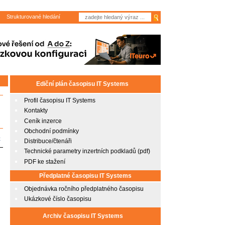
Strukturované hledání
Ediční plán časopisu IT Systems
Profil časopisu IT Systems
Kontakty
Ceník inzerce
Obchodní podmínky
é
Distribuce/čtenáři
Technické parametry inzertních podkladů (pdf)
PDF ke stažení
Předplatné časopisu IT Systems
Objednávka ročního předplatného časopisu
Ukázkové číslo časopisu
Archiv časopisu IT Systems