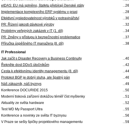
eIDAS: EU má splněno, štafetu přebírají členské státy
...2
Implementace komplexního ERP systému v praxi
...2
Efektivní vysledovatelnost výrobků v potravinářství
...3
PR: Řízení jakosti dávkové výroby
...3
Problémy veřejných zakázek v IT (1. díl)
...3
PR: Změny v přístupu k bezpečnostní problematice
...3
Příručka úspěšného IT manažera (8. díl)
...3
IT Professional
Jak začít s Disaster Recovery a Business Continuity
...4
Řekněte dost DDoS útočníkům
...4
Cesta k efektivnímu identity managementu (8. díl)
...4
Protokol BGP je dobrý sluha, ale špatný pán
...4
Náš zákazník, náš byznys
...4
Konference DOCURIDE 2015
...5
Moderní tisková zařízení dokážou téměř číst myšlenky
...5
Aktuality ze světa hardware
...5
Test WD My Passport Ultra
...5
Konference a novinky ze světa IT byznysu
...5
V Praze se sešly špičky projektového managementu
...5