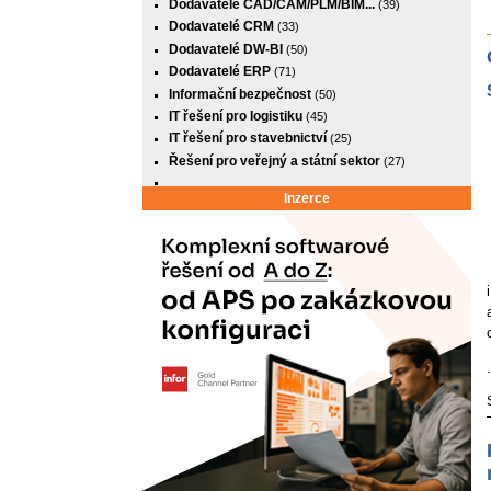
Dodavatelé CAD/CAM/PLM/BIM...
(39)
Dodavatelé CRM
(33)
Dodavatelé DW-BI
(50)
Dodavatelé ERP
(71)
Informační bezpečnost
(50)
IT řešení pro logistiku
(45)
IT řešení pro stavebnictví
(25)
Řešení pro veřejný a státní sektor
(27)
Inzerce