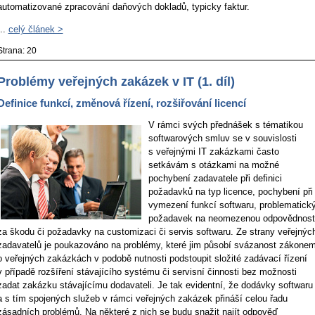
automatizované zpracování daňových dokladů, typicky faktur.
...
celý článek >
Strana: 20
Problémy veřejných zakázek v IT (1. díl)
Definice funkcí, změnová řízení, rozšiřování licencí
V rámci svých přednášek s tématikou
softwarových smluv se v souvislosti
s veřejnými IT zakázkami často
setkávám s otázkami na možné
pochybení zadavatele při definici
požadavků na typ licence, pochybení při
vymezení funkcí softwaru, problematick
požadavek na neomezenou odpovědnost
za škodu či požadavky na customizaci či servis softwaru. Ze strany veřejnýc
zadavatelů je poukazováno na problémy, které jim působí svázanost zákone
o veřejných zakázkách v podobě nutnosti podstoupit složité zadávací řízení
v případě rozšíření stávajícího systému či servisní činnosti bez možnosti
zadat zakázku stávajícímu dodavateli. Je tak evidentní, že dodávky softwaru
a s tím spojených služeb v rámci veřejných zakázek přináší celou řadu
zásadních problémů. Na některé z nich se budu snažit najít odpověď