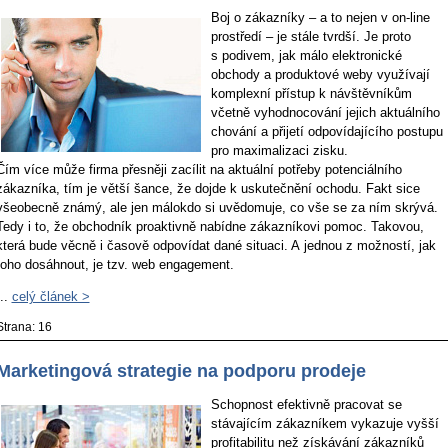
Boj o zákazníky – a to nejen v on-line
prostředí – je stále tvrdší. Je proto
s podivem, jak málo elektronické
obchody a produktové weby využívají
komplexní přístup k návštěvníkům
včetně vyhodnocování jejich aktuálního
chování a přijetí odpovídajícího postupu
pro maximalizaci zisku.
Čím více může firma přesněji zacílit na aktuální potřeby potenciálního
zákazníka, tím je větší šance, že dojde k uskutečnění ochodu. Fakt sice
všeobecně známý, ale jen málokdo si uvědomuje, co vše se za ním skrývá.
Tedy i to, že obchodník proaktivně nabídne zákazníkovi pomoc. Takovou,
která bude věcně i časově odpovídat dané situaci. A jednou z možností, jak
toho dosáhnout, je tzv. web engagement.
...
celý článek >
Strana: 16
Marketingová strategie na podporu prodeje
Schopnost efektivně pracovat se
stávajícím zákazníkem vykazuje vyšší
profitabilitu než získávání zákazníků