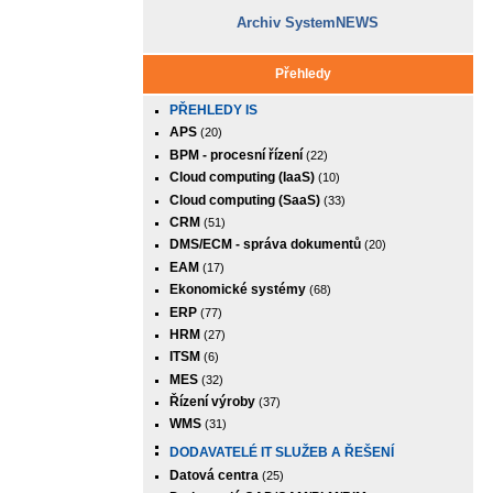
Archiv SystemNEWS
Přehledy
PŘEHLEDY IS
APS
(20)
BPM - procesní řízení
(22)
Cloud computing (IaaS)
(10)
Cloud computing (SaaS)
(33)
CRM
(51)
DMS/ECM - správa dokumentů
(20)
EAM
(17)
Ekonomické systémy
(68)
ERP
(77)
HRM
(27)
ITSM
(6)
MES
(32)
Řízení výroby
(37)
WMS
(31)
DODAVATELÉ IT SLUŽEB A ŘEŠENÍ
Datová centra
(25)