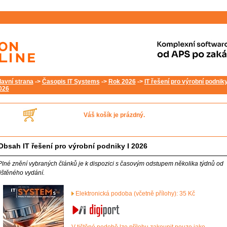
lavní strana
->
Časopis IT Systems
->
Rok 2026
->
IT řešení pro výrobní podniky
026
Váš košík je prázdný.
Obsah IT řešení pro výrobní podniky I 2026
Plné znění vybraných článků je k dispozici s časovým odstupem několika týdnů od
tištěného vydání.
Elektronická podoba (včetně přílohy): 35 Kč