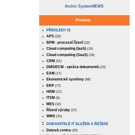
Archiv SystemNEWS
Přehledy
PŘEHLEDY IS
APS
(20)
BPM - procesní řízení
(22)
Cloud computing (IaaS)
(10)
Cloud computing (SaaS)
(33)
CRM
(51)
DMS/ECM - správa dokumentů
(20)
EAM
(17)
Ekonomické systémy
(68)
ERP
(77)
HRM
(27)
ITSM
(6)
MES
(32)
Řízení výroby
(37)
WMS
(31)
DODAVATELÉ IT SLUŽEB A ŘEŠENÍ
Datová centra
(25)