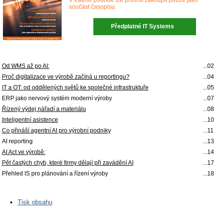
V tištěné podobě lze přílohu zakoupit pouze jako
součást časopisu.
Předplatné IT Systems
Od WMS až po AI:
...02
Proč digitalizace ve výrobě začíná u reportingu?
...04
IT a OT: od oddělených světů ke společné infrastruktuře
...05
ERP jako nervový systém moderní výroby
...07
Řízený výdej nářadí a materiálu
...08
Inteligentní asistence
...10
Co přináší agentní AI pro výrobní podniky
...11
AI reporting
...13
AI Act ve výrobě:
...14
Pět častých chyb, které firmy dělají při zavádění AI
...17
Přehled IS pro plánování a řízení výroby
...18
Tisk obsahu