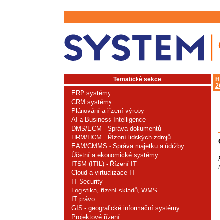
Tematické sekce
H
2
ERP systémy
CRM systémy
Plánování a řízení výroby
AI a Business Intelligence
DMS/ECM - Správa dokumentů
HRM/HCM - Řízení lidských zdrojů
EAM/CMMS - Správa majetku a údržby
Účetní a ekonomické systémy
ITSM (ITIL) - Řízení IT
Cloud a virtualizace IT
IT Security
Logistika, řízení skladů, WMS
IT právo
GIS - geografické informační systémy
Projektové řízení