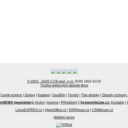
© 2001 - 2026 CCB spol. s r.o.
ISSN 1802-615X
Tvorba webových stránek Brno
Ceník inzerce
|
Zprávy
|
Katalog
|
Soutěže
|
Trends
|
Tisk stránky
|
Zásady ochrany 
mNEWS (newsletter):
Archiv
|
Inzerce
|
Přihlášení
||
SystemOnLine.cz:
Kontakty
|
LinuxEXPRES.cz
|
OpenOffice.cz
|
ERPforum.cz
|
CRMforum.cz
Mobilní verze