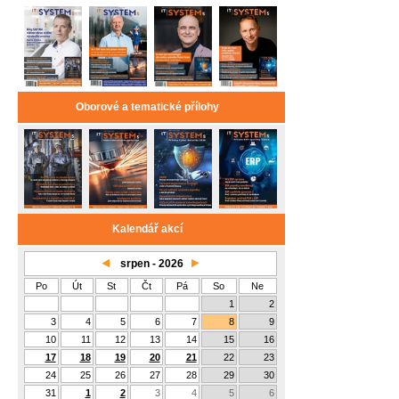
Oborové a tematické přílohy
Kalendář akcí
srpen - 2026
Po
Út
St
Čt
Pá
So
Ne
1
2
3
4
5
6
7
8
9
10
11
12
13
14
15
16
17
18
19
20
21
22
23
24
25
26
27
28
29
30
31
1
2
3
4
5
6