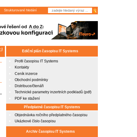
Strukturované hledání
 I
Ediční plán časopisu IT Systems
Profil časopisu IT Systems
Kontakty
Ceník inzerce
Obchodní podmínky
Distribuce/čtenáři
Technické parametry inzertních podkladů (pdf)
PDF ke stažení
Předplatné časopisu IT Systems
Objednávka ročního předplatného časopisu
Ukázkové číslo časopisu
Archiv časopisu IT Systems