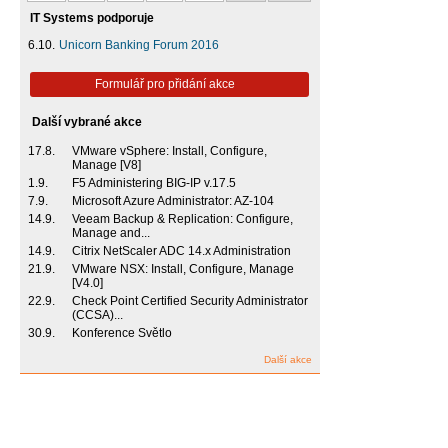
IT Systems podporuje
6.10.
Unicorn Banking Forum 2016
Formulář pro přidání akce
Další vybrané akce
17.8.
VMware vSphere: Install, Configure,
Manage [V8]
1.9.
F5 Administering BIG-IP v.17.5
7.9.
Microsoft Azure Administrator: AZ-104
14.9.
Veeam Backup & Replication: Configure,
Manage and...
14.9.
Citrix NetScaler ADC 14.x Administration
21.9.
VMware NSX: Install, Configure, Manage
[V4.0]
22.9.
Check Point Certified Security Administrator
(CCSA)...
30.9.
Konference Světlo
Další akce