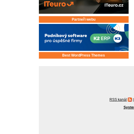
Partneři webu
Best WordPress Themes
RSS kanál
|
Syste