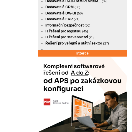
Dodavatelé CAD/CAM/PLM/BIM...
(39)
Dodavatelé CRM
(33)
Dodavatelé DW-BI
(50)
Dodavatelé ERP
(71)
Informační bezpečnost
(50)
IT řešení pro logistiku
(45)
IT řešení pro stavebnictví
(25)
Řešení pro veřejný a státní sektor
(27)
Inzerce