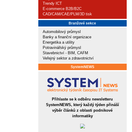
Trendy ICT
E-commerce B2B/B2C
CAD/CAM/CAE/PLM/3D tisk
Branžové sekce
Automobilový průmysl
Banky a finanční organizace
Energetika a utility
Potravinářský průmysl
Stavebnictví - BIM, CAFM
Veřejný sektor a zdravotnictví
SystemNEWS
Přihlaste se k odběru newsletteru
SystemNEWS, který každý týden přináší
výběr článků z oblasti podnikové
informatiky