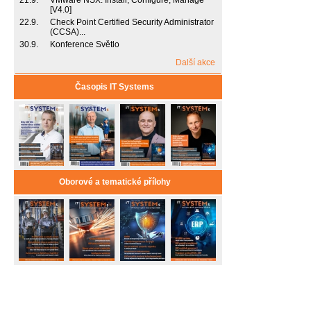
21.9.
VMware NSX: Install, Configure, Manage
[V4.0]
22.9.
Check Point Certified Security Administrator
(CCSA)...
30.9.
Konference Světlo
Další akce
Časopis IT Systems
Oborové a tematické přílohy