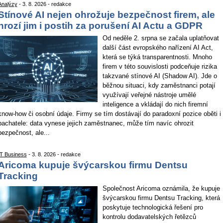
Analýzy
- 3. 8. 2026 - redakce
Stínové AI nejen ohrožuje bezpečnost firem, ale
hrozí jim i postih za porušení AI Actu a GDPR
Od neděle 2. srpna se začala uplatňovat
další část evropského nařízení AI Act,
která se týká transparentnosti. Mnoho
firem v této souvislosti podceňuje rizika
takzvané stínové AI (Shadow AI). Jde o
běžnou situaci, kdy zaměstnanci potají
využívají veřejné nástroje umělé
inteligence a vkládají do nich firemní
know-how či osobní údaje. Firmy se tím dostávají do paradoxní pozice oběti i
pachatele: data vynese jejich zaměstnanec, může tím navíc ohrozit
bezpečnost, ale...
IT Business
- 3. 8. 2026 - redakce
Aricoma kupuje švýcarskou firmu Dentsu
Tracking
Společnost Aricoma oznámila, že kupuje
švýcarskou firmu Dentsu Tracking, která
poskytuje technologická řešení pro
kontrolu dodavatelských řetězců