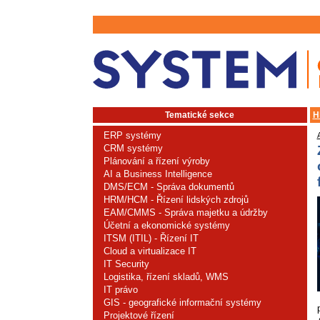
Tematické sekce
H
ERP systémy
CRM systémy
Plánování a řízení výroby
AI a Business Intelligence
DMS/ECM - Správa dokumentů
HRM/HCM - Řízení lidských zdrojů
EAM/CMMS - Správa majetku a údržby
Účetní a ekonomické systémy
ITSM (ITIL) - Řízení IT
Cloud a virtualizace IT
IT Security
Logistika, řízení skladů, WMS
IT právo
GIS - geografické informační systémy
Projektové řízení