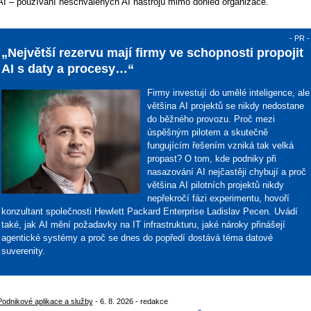
AI – používání neschválených AI nástrojů mimo dohled organizace.
- PR -
„Největší rezervu mají firmy ve schopnosti propojit
AI s daty a procesy…“
Firmy investují do umělé inteligence, ale
většina AI projektů se nikdy nedostane
do běžného provozu. Proč mezi
úspěšným pilotem a skutečně
fungujícím řešením vzniká tak velká
propast? O tom, kde podniky při
nasazování AI nejčastěji chybují a proč
většina AI pilotních projektů nikdy
nepřekročí fázi experimentu, hovoří
konzultant společnosti Hewlett Packard Enterprise Ladislav Pecen. Uvádí
také, jak AI mění požadavky na IT infrastrukturu, jaké nároky přinášejí
agentické systémy a proč se dnes do popředí dostává téma datové
suverenity.
Podnikové aplikace a služby
- 6. 8. 2026 - redakce