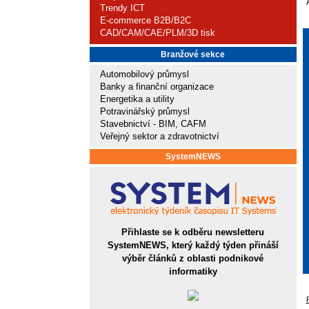
Trendy ICT
E-commerce B2B/B2C
CAD/CAM/CAE/PLM/3D tisk
Branžové sekce
Automobilový průmysl
Banky a finanční organizace
Energetika a utility
Potravinářský průmysl
Stavebnictví - BIM, CAFM
Veřejný sektor a zdravotnictví
SystemNEWS
Přihlaste se k odběru newsletteru
SystemNEWS, který každý týden přináší
výběr článků z oblasti podnikové
informatiky