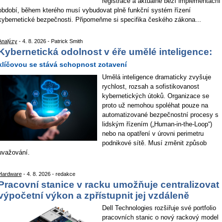
registrace a aktuálně běží implementační
období, během kterého musí vybudovat plně funkční systém řízení
kybernetické bezpečnosti. Připomeňme si specifika českého zákona...
Analýzy
- 4. 8. 2026 - Patrick Smith
Kybernetická odolnost v éře umělé inteligence:
klíčovou se stává schopnost zotavení
Umělá inteligence dramaticky zvyšuje
rychlost, rozsah a sofistikovanost
kybernetických útoků. Organizace se
proto už nemohou spoléhat pouze na
automatizované bezpečnostní procesy s
lidským řízením („Human-in-the-Loop“)
nebo na opatření v úrovni perimetru
podnikové sítě. Musí změnit způsob
uvažování.
Hardware
- 4. 8. 2026 - redakce
Pracovní stanice v racku umožňuje centralizovat
výpočetní výkon a zpřístupnit jej vzdáleně
Dell Technologies rozšiřuje své portfolio
pracovních stanic o nový rackový model