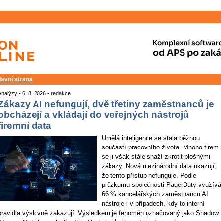
lavní strana
Analýzy
- 6. 8. 2026 - redakce
Zákazy AI nefungují, dvě třetiny zaměstnanců je
obcházejí a vkládají do veřejných nástrojů
firemní data
Umělá inteligence se stala běžnou
součástí pracovního života. Mnoho firem
se ji však stále snaží zkrotit plošnými
zákazy. Nová mezinárodní data ukazují,
že tento přístup nefunguje. Podle
průzkumu společnosti PagerDuty využívá
66 % kancelářských zaměstnanců AI
nástroje i v případech, kdy to interní
pravidla výslovně zakazují. Výsledkem je fenomén označovaný jako Shadow