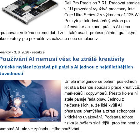
Dell Pro Precision 7 R1. Pracovní stanice
v 1U provedení využívá procesory Intel
Core Ultra Series 2 s výkonem až 125 W.
Poskytuje tak dostatečný výkon pro
inženýrské aplikace, práci s AI nebo
zpracování velkého objemu dat. Lze ji také osadit profesionálními grafickými
akcelerátory pro pokročilé vizualizace nebo simulace v...
Analýzy
- 3. 8. 2026 - redakce
Používání AI nemusí vést ke ztrátě kreativity
Kritické myšlení zůstává při práci s AI jednou z nejdůležitějších
dovedností
Umělá inteligence se během posledních
let stala běžnou součástí práce kreativců
marketérů i copywriterů. Přesto kolem ní
stále panuje řada obav. Jednou z
nejčastějších je, že lidé kvůli AI
přestanou přemýšlet a ztratí schopnost
kritického uvažování. Podstata tohoto
rizika je ovšem složitější, problém není v
samotné AI, ale ve způsobu jejího používání.