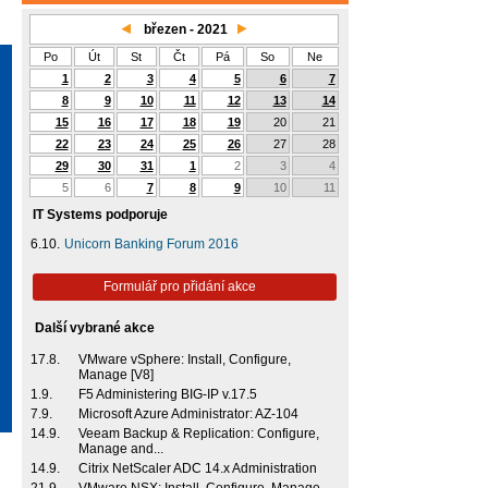
březen - 2021
Po
Út
St
Čt
Pá
So
Ne
1
2
3
4
5
6
7
8
9
10
11
12
13
14
15
16
17
18
19
20
21
22
23
24
25
26
27
28
29
30
31
1
2
3
4
5
6
7
8
9
10
11
IT Systems podporuje
6.10.
Unicorn Banking Forum 2016
Formulář pro přidání akce
Další vybrané akce
17.8.
VMware vSphere: Install, Configure,
Manage [V8]
1.9.
F5 Administering BIG-IP v.17.5
7.9.
Microsoft Azure Administrator: AZ-104
14.9.
Veeam Backup & Replication: Configure,
Manage and...
14.9.
Citrix NetScaler ADC 14.x Administration