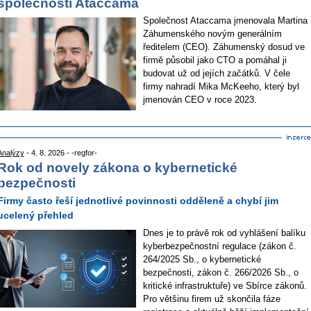
společnosti Ataccama
Společnost Ataccama jmenovala Martina
Záhumenského novým generálním
ředitelem (CEO). Záhumenský dosud ve
firmě působil jako CTO a pomáhal ji
budovat už od jejích začátků. V čele
firmy nahradí Mika McKeeho, který byl
jmenován CEO v roce 2023.
Analýzy
- 4. 8. 2026 - -regfor-
Rok od novely zákona o kybernetické
bezpečnosti
Firmy často řeší jednotlivé povinnosti odděleně a chybí jim
ucelený přehled
Dnes je to právě rok od vyhlášení balíku
kyberbezpečnostní regulace (zákon č.
264/2025 Sb., o kybernetické
bezpečnosti, zákon č. 266/2026 Sb., o
kritické infrastruktuře) ve Sbírce zákonů.
Pro většinu firem už skončila fáze