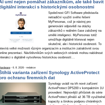
AI umí nejen pomáhat zákazníkům, ale také bavit
digitální interakci s historickými osobnostmi
Společnost GFI Software představila
netradiční využití svého řešení
MyPersonas, což je nástroj pro
generování odpovědí na otázky
zákazníků v reálném čase založený na
umělé inteligenci. MyPersonas totiž
umožňuje digitálně klonovat nejen
skutečné, ale i historické osobnosti. To
otevírá velké možnosti různým organizacím a institucím zatraktivnit svou
online prezentaci. Návštěvníkům svých webových stránek mohou nabídnout
interakci s digitálně vytvořenou historickou osobností....
Hardware
- 6. 8. 2026 - redakce
Štíhlá varianta zařízení Synology ActiveProtect
pro ochranu firemních dat
Synology uvádí na trh nové zařízení
ActiveProtect DP5200 v kompaktním 1U
provedení. Nejnovější přírůstek do série
ActiveProtect přináší až 36 TB využitelné
kapacity a širokou podporu chráněných