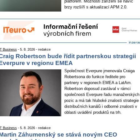
platforem. Možnosti zařízení se navíc
brzy rozšíří s aktualizací APM 2.0.
IT Business
- 5. 8. 2026 - redakce
Craig Robertson bude řídit partnerskou strategii
Everpure v regionu EMEA
Společnost Everpure jmenovala Craiga
Robertsona do funkce ředitele pro
partnery v regionech EMEA a LatAm.
Robertson doposud zastával v rámci
společnosti Everpure řadu manažerských
pozic a má tak hluboké znalosti strategie
distribučních kanálů i odborné znalosti v
oblasti uvádění produktů na trh.
IT Business
- 5. 8. 2026 - redakce
Martin Záhumenský se stává novým CEO