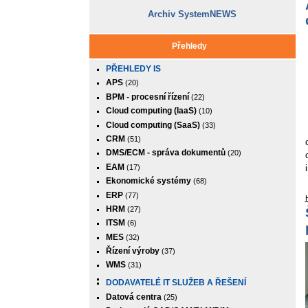
Archiv SystemNEWS
Přehledy
PŘEHLEDY IS
APS
(20)
BPM - procesní řízení
(22)
Cloud computing (IaaS)
(10)
Cloud computing (SaaS)
(33)
CRM
(51)
DMS/ECM - správa dokumentů
(20)
EAM
(17)
Ekonomické systémy
(68)
ERP
(77)
HRM
(27)
ITSM
(6)
MES
(32)
Řízení výroby
(37)
WMS
(31)
DODAVATELÉ IT SLUŽEB A ŘEŠENÍ
Datová centra
(25)