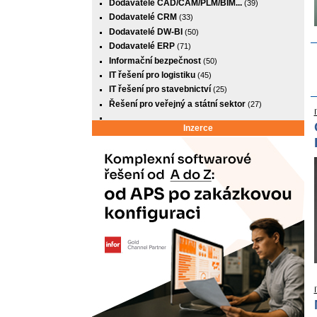
Dodavatelé CAD/CAM/PLM/BIM...
(39)
Dodavatelé CRM
(33)
Dodavatelé DW-BI
(50)
Dodavatelé ERP
(71)
Informační bezpečnost
(50)
IT řešení pro logistiku
(45)
IT řešení pro stavebnictví
(25)
Řešení pro veřejný a státní sektor
(27)
Inzerce