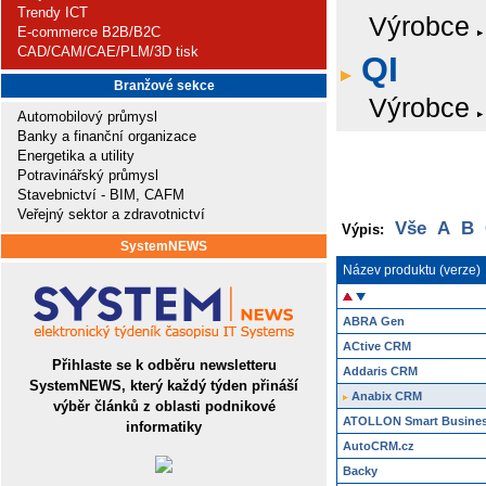
Trendy ICT
Výrobce
E-commerce B2B/B2C
CAD/CAM/CAE/PLM/3D tisk
QI
Branžové sekce
Výrobce
Automobilový průmysl
Banky a finanční organizace
Energetika a utility
Potravinářský průmysl
Stavebnictví - BIM, CAFM
Veřejný sektor a zdravotnictví
Vše
A
B
Výpis:
SystemNEWS
Název produktu (verze)
ABRA Gen
ACtive CRM
Přihlaste se k odběru newsletteru
Addaris CRM
SystemNEWS, který každý týden přináší
Anabix CRM
výběr článků z oblasti podnikové
ATOLLON Smart Busines
informatiky
AutoCRM.cz
Backy