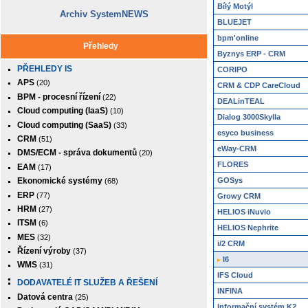
Bílý Motýl
Archiv SystemNEWS
BLUEJET
bpm'online
Přehledy
Byznys ERP - CRM
PŘEHLEDY IS
CORIPO
APS
(20)
CRM & CDP CareCloud
BPM - procesní řízení
(22)
DEALinTEAL
Cloud computing (IaaS)
(10)
Dialog 3000Skylla
Cloud computing (SaaS)
(33)
esyco business
CRM
(51)
eWay-CRM
DMS/ECM - správa dokumentů
(20)
FLORES
EAM
(17)
GOSys
Ekonomické systémy
(68)
ERP
(77)
Growy CRM
HRM
(27)
HELIOS iNuvio
ITSM
(6)
HELIOS Nephrite
MES
(32)
i/2 CRM
Řízení výroby
(37)
I6
WMS
(31)
IFS Cloud
DODAVATELÉ IT SLUŽEB A ŘEŠENÍ
INFINA
Datová centra
(25)
Informační systém K2