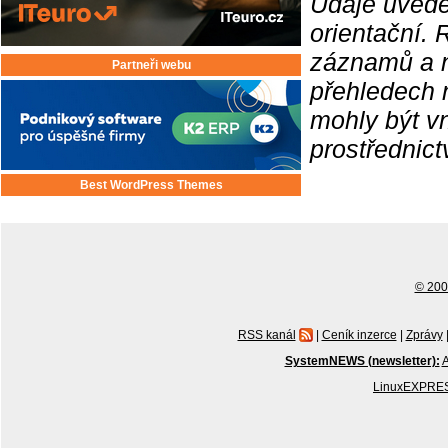
Údaje uvede
orientační.
záznamů a ne
Partneři webu
přehledech 
mohly být v
prostřednic
Best WordPress Themes
© 2001
RSS kanál
|
Ceník inzerce
|
Zprávy
SystemNEWS (newsletter):
A
LinuxEXPRES