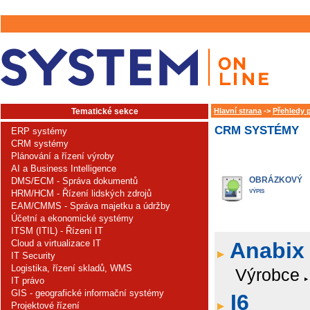
Tematické sekce
Hlavní strana
->
Přehledy 
CRM SYSTÉMY
ERP systémy
CRM systémy
Plánování a řízení výroby
AI a Business Intelligence
OBRÁZKOVÝ
DMS/ECM - Správa dokumentů
HRM/HCM - Řízení lidských zdrojů
VÝPIS
EAM/CMMS - Správa majetku a údržby
Účetní a ekonomické systémy
ITSM (ITIL) - Řízení IT
Cloud a virtualizace IT
Anabix
IT Security
Logistika, řízení skladů, WMS
Výrobce
IT právo
GIS - geografické informační systémy
I6
Projektové řízení