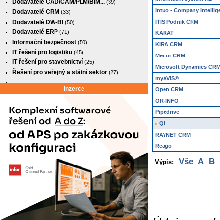
Dodavatelé CAD/CAM/PLM/BIM...
(39)
Intuo - Company Intellig
Dodavatelé CRM
(33)
Dodavatelé DW-BI
ITIS Podnik CRM
(50)
Dodavatelé ERP
(71)
KARAT
Informační bezpečnost
(50)
KIRA CRM
IT řešení pro logistiku
(45)
Medor CRM
IT řešení pro stavebnictví
(25)
Microsoft Dynamics CR
Řešení pro veřejný a státní sektor
(27)
myAVIS®
Inzerce
Open CRM
OR-INFO
Pipedrive
QI
RAYNET CRM
Reago
Vše
A
B
Výpis: