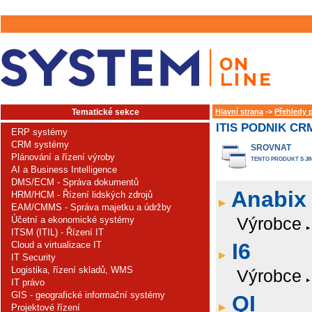
Tematické sekce
Hlavní strana
->
Přehledy 
ITIS PODNIK CR
ERP systémy
CRM systémy
SROVNAT
Plánování a řízení výroby
TENTO PRODUKT S JI
AI a Business Intelligence
DMS/ECM - Správa dokumentů
Anabix
HRM/HCM - Řízení lidských zdrojů
EAM/CMMS - Správa majetku a údržby
Výrobce
Účetní a ekonomické systémy
ITSM (ITIL) - Řízení IT
I6
Cloud a virtualizace IT
IT Security
Logistika, řízení skladů, WMS
Výrobce
IT právo
GIS - geografické informační systémy
QI
Projektové řízení