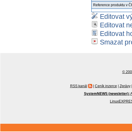
Reference produktu v Č
Editovat v
Editovat n
Editovat h
Smazat pr
© 2001
RSS kanál
|
Ceník inzerce
|
Zprávy
SystemNEWS (newsletter):
A
LinuxEXPRES