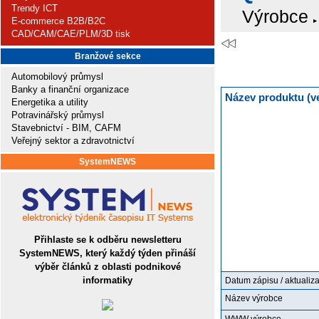
Trendy ICT
Výrobce
E-commerce B2B/B2C
CAD/CAM/CAE/PLM/3D tisk
Branžové sekce
Automobilový průmysl
Banky a finanční organizace
Název produktu (v
Energetika a utility
Potravinářský průmysl
Stavebnictví - BIM, CAFM
Veřejný sektor a zdravotnictví
SystemNEWS
Přihlaste se k odběru newsletteru
SystemNEWS, který každý týden přináší
výběr článků z oblasti podnikové
informatiky
Datum zápisu / aktualiz
Název výrobce