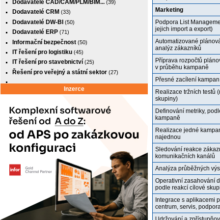
Dodavatelé CAD/CAM/PLM/BIM...
(39)
Marketing
Dodavatelé CRM
(33)
Dodavatelé DW-BI
Podpora List Managemen
(50)
jejich import a export)
Dodavatelé ERP
(71)
Automatizované plánov
Informační bezpečnost
(50)
analýz zákazníků
IT řešení pro logistiku
(45)
Příprava rozpočtů pláno
IT řešení pro stavebnictví
(25)
v průběhu kampaně
Řešení pro veřejný a státní sektor
(27)
Přesné zacílení kampan
Inzerce
Realizace tržních testů 
skupiny)
Definování metriky, po
kampaně
Realizace jedné kampan
najednou
Sledování reakce zákaz
komunikačních kanálů
Analýza průběžných výs
Operativní zasahování 
podle reakcí cílové skup
Integrace s aplikacemi p
centrum, servis, podpora,
Udržování a zpřístupňov