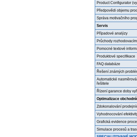
Product Configurator (vy
Předpovědi objemu pro
Správa motivačního pro
Servis
Případové analýzy
Průchody rozhodovacími
Pomocné textové inform
Produktové specifikace
FAQ databáze
Řešení známých problém
Automatické nasměrován
řešitele
Řízení garance doby vy
Optimalizace obchodní
Zdokonalování prodejníc
Vyhodnocování efektivit
Grafická evidence proce
Simulace procesů a tra
SPECIALIZOVANÉ MOD