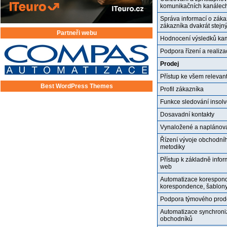
komunikačních kanálec
Správa informací o záka
zákazníka dvakrát stejn
Partneři webu
Hodnocení výsledků kamp
Podpora řízení a realiz
Prodej
Přístup ke všem releva
Best WordPress Themes
Profil zákazníka
Funkce sledování insolv
Dosavadní kontakty
Vynaložené a naplánov
Řízení vývoje obchodní
metodiky
Přístup k základně inform
web
Automatizace korespond
korespondence, šablony 
Podpora týmového prodej
Automatizace synchroniz
obchodníků