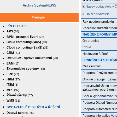
WWW výrobce
Archiv SystemNEWS
Název dodavatele v 
Další dodavatelé
Přehledy
Rok uvedení produktu na 
PŘEHLEDY IS
Počet konzultantů prod
APS
(20)
NABÍZENÉ FORMY IM
BPM - procesní řízení
(22)
On-premise
Cloud computing (IaaS)
(10)
Cloud
Cloud computing (SaaS)
(33)
CRM
(51)
Hostované řešení
DMS/ECM - správa dokumentů
(20)
FUNKČNOST SYSTÉM
EAM
(17)
Call centrum
Ekonomické systémy
(68)
Podpora různých komuni
ERP
(77)
HRM
On-line přepojení zákaz
(27)
ITSM
(6)
Poskytování všech rele
zákazníkovi operátorům
MES
(32)
Řízení výroby
(37)
Sběr a vyhodnocování st
WMS
(31)
Podpora Dialed Number I
DODAVATELÉ IT SLUŽEB A ŘEŠENÍ
Podpora Automated Numbe
Datová centra
(25)
Podpora Interactive Vo