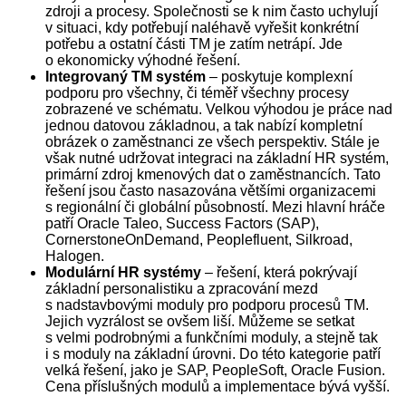
zdroji a procesy. Společnosti se k nim často uchylují
v situaci, kdy potřebují naléhavě vyřešit konkrétní
potřebu a ostatní části TM je zatím netrápí. Jde
o ekonomicky výhodné řešení.
Integrovaný TM systém
– poskytuje komplexní
podporu pro všechny, či téměř všechny procesy
zobrazené ve schématu. Velkou výhodou je práce nad
jednou datovou základnou, a tak nabízí kompletní
obrázek o zaměstnanci ze všech perspektiv. Stále je
však nutné udržovat integraci na základní HR systém,
primární zdroj kmenových dat o zaměstnancích. Tato
řešení jsou často nasazována většími organizacemi
s regionální či globální působností. Mezi hlavní hráče
patří Oracle Taleo, Success Factors (SAP),
CornerstoneOnDemand, Peoplefluent, Silkroad,
Halogen.
Modulární HR systémy
– řešení, která pokrývají
základní personalistiku a zpracování mezd
s nadstavbovými moduly pro podporu procesů TM.
Jejich vyzrálost se ovšem liší. Můžeme se setkat
s velmi podrobnými a funkčními moduly, a stejně tak
i s moduly na základní úrovni. Do této kategorie patří
velká řešení, jako je SAP, PeopleSoft, Oracle Fusion.
Cena příslušných modulů a implementace bývá vyšší.