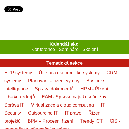
Kalendář akcí
Konference - Semináře - Školení
Tematická sekce
ERP systémy
Účetní a ekonomické systémy
CRM
systémy
Plánování a řízení výroby
Business
Intelligence
Správa dokumentů
HRM - Řízení
lidských zdrojů
EAM - Správa majetku a údržby
Správa IT
Virtualizace a cloud computing
IT
Security
Outsourcing IT
IT právo
Řízení
projektů
BPM – Procesní řízení
Trendy ICT
GIS -