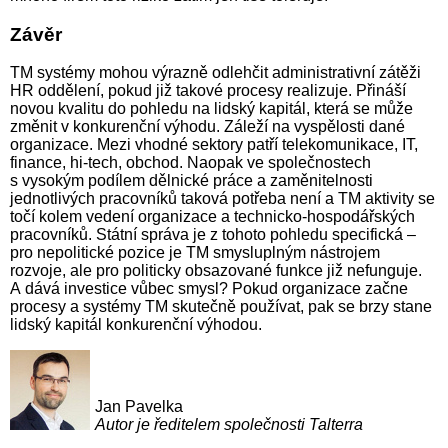
Závěr
TM systémy mohou výrazně odlehčit administrativní zátěži
HR oddělení, pokud již takové procesy realizuje. Přináší
novou kvalitu do pohledu na lidský kapitál, která se může
změnit v konkurenční výhodu. Záleží na vyspělosti dané
organizace. Mezi vhodné sektory patří telekomunikace, IT,
finance, hi-tech, obchod. Naopak ve společnostech
s vysokým podílem dělnické práce a zaměnitelnosti
jednotlivých pracovníků taková potřeba není a TM aktivity se
točí kolem vedení organizace a technicko-hospodářských
pracovníků. Státní správa je z tohoto pohledu specifická –
pro nepolitické pozice je TM smysluplným nástrojem
rozvoje, ale pro politicky obsazované funkce již nefunguje.
A dává investice vůbec smysl? Pokud organizace začne
procesy a systémy TM skutečně používat, pak se brzy stane
lidský kapitál konkurenční výhodou.
Jan Pavelka
Autor je ředitelem společnosti Talterra