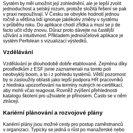
Systém by měl umožnit její zohlednění, ale je lepší zvolit
jednoduchost a selský rozum, protože složitá řešení se pak
v praxi nepoužívají. V Česku se obvykle hodnotí jednou
ročně a většina lidí ignoruje jakékoliv změny v systému
v průběhu roku. Do aplikace chodí zřídka a musí se ji de
facto učit vždy znovu. Důraz proto dávejte na častější
užívání a intuitivnost. Příkladem jednoúčelové aplikace je
systém Perfolean s vizualizací výsledků.
Vzdělávání
Vzdělávání je dlouhodobě dobře etablované. Zejména díky
prostředkům z ESF jsme zaznamenali na tomto poli
neobvyklý boom, a to i z pohledu systémů. Větší pozornost
by si zasloužily oblasti jako lepší podpora HR pracovníků
z hlediska upozorňování na termíny nutných re-certifikací,
aby mohli včas reagovat. Rovněž zvýšení přehlednosti
katalogu školení pro uživatele je přínosem. Často se v něm
ztrácejí.
Kariérní plánování a rozvojové plány
Kariérní plány jsou možné cesty pro postup zaměstnanců
v organizaci. Typicky se jedná o růst po manažerské nebo