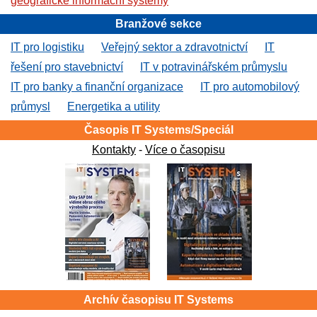
geografické informační systémy
Branžové sekce
IT pro logistiku
Veřejný sektor a zdravotnictví
IT
řešení pro stavebnictví
IT v potravinářském průmyslu
IT pro banky a finanční organizace
IT pro automobilový
průmysl
Energetika a utility
Časopis IT Systems/Speciál
Kontakty
-
Více o časopisu
Archív časopisu IT Systems