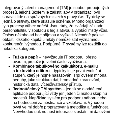
Integrovaný talent management (TM) je soubor propojených
procesů, jejichž úkolem je zajistit, aby v organizaci byli
správní lidé na správných místech v pravý čas. Typicky se
jedná o aktivity, které ukazuje schéma. Mnoho organizací
tyto procesy vůbec neřeší. Jsou rády, že zvládají základní
personalistiku v souladu s legislativou a vyplácí mzdy včas.
Občas někoho ad hoc přijmou a vyškolí. Nicméně pak se
oblast lidského kapitálu nikdy nemůže stát významnou
konkurenční výhodou. Podpůrné IT systémy lze rozdělit do
několika kategorií:
Tužka a papír
– nevyžaduje IT podporu, přesto ji
uvádím, protože je velmi často využívána.
Kombinace tabulkového kalkulátoru, e-mailu
a textového editoru
– typicky to je první evoluční
stupeň, který je hojně nasazován. Trpí ovšem mnoha
neduhy, jako struktura dat, hromadné zpracování,
historická data, víceuživatelský přístup.
Jednoúčelový TM systém
– jedná se o oddělené
aplikace podporující vždy jen jeden či malou skupinu
procesů. Například systém pro podporu náboru nebo
na hodnocení zaměstnanců a vzdělávání. Výhodou
bývá velmi dobře propracovaná metodika a funkčnost.
Nevýhodou pak nutnost integrace s ostatními datovými