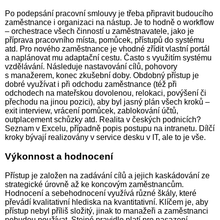
Po podepsání pracovní smlouvy je třeba připravit budoucího
zaměstnance i organizaci na nástup. Je to hodně o workflow
– orchestrace všech činností u zaměstnavatele, jako je
příprava pracovního místa, pomůcek, přístupů do systému
atd. Pro nového zaměstnance je vhodné zřídit vlastní portál
a naplánovat mu adaptační cestu. Často s využitím systému
vzdělávání. Následuje nastavování cílů, pohovory
s manažerem, konec zkušební doby. Obdobný přístup je
dobré využívat i při odchodu zaměstnance (též při
odchodech na mateřskou dovolenou, relokaci, povýšení či
přechodu na jinou pozici), aby byl jasný plán všech kroků –
exit interview, vrácení pomůcek, zablokování účtů,
outplacement schůzky atd. Realita v českých podnicích?
Seznam v Excelu, případně popis postupu na intranetu. Dílčí
kroky bývají realizovány v service desku v IT, ale to je vše.
Výkonnost a hodnocení
Přístup je založen na zadávání cílů a jejich kaskádování ze
strategické úrovně až ke koncovým zaměstnancům.
Hodnocení a sebehodnocení využívá různé škály, které
převádí kvalitativní hlediska na kvantitativní. Klíčem je, aby
přístup nebyl příliš složitý, jinak to manažeři a zaměstnanci
nebudou používat. Stejné pravidlo platí pro nasazení