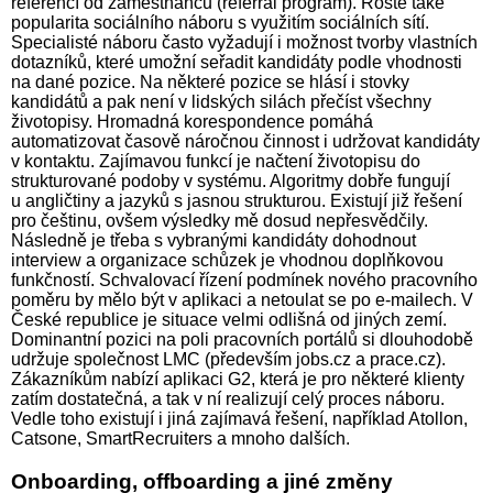
referencí od zaměstnanců (referral program). Roste také
popularita sociálního náboru s využitím sociálních sítí.
Specialisté náboru často vyžadují i možnost tvorby vlastních
dotazníků, které umožní seřadit kandidáty podle vhodnosti
na dané pozice. Na některé pozice se hlásí i stovky
kandidátů a pak není v lidských silách přečíst všechny
životopisy. Hromadná korespondence pomáhá
automatizovat časově náročnou činnost i udržovat kandidáty
v kontaktu. Zajímavou funkcí je načtení životopisu do
strukturované podoby v systému. Algoritmy dobře fungují
u angličtiny a jazyků s jasnou strukturou. Existují již řešení
pro češtinu, ovšem výsledky mě dosud nepřesvědčily.
Následně je třeba s vybranými kandidáty dohodnout
interview a organizace schůzek je vhodnou doplňkovou
funkčností. Schvalovací řízení podmínek nového pracovního
poměru by mělo být v aplikaci a netoulat se po e-mailech. V
České republice je situace velmi odlišná od jiných zemí.
Dominantní pozici na poli pracovních portálů si dlouhodobě
udržuje společnost LMC (především jobs.cz a prace.cz).
Zákazníkům nabízí aplikaci G2, která je pro některé klienty
zatím dostatečná, a tak v ní realizují celý proces náboru.
Vedle toho existují i jiná zajímavá řešení, například Atollon,
Catsone, SmartRecruiters a mnoho dalších.
Onboarding, offboarding a jiné změny