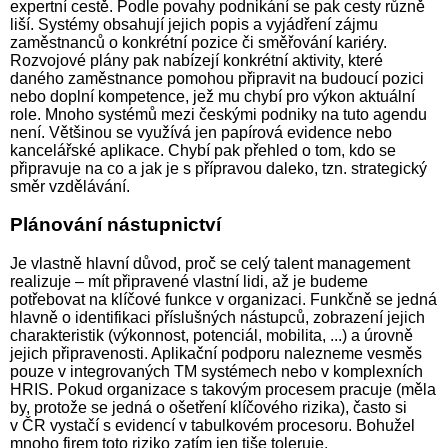
expertní cestě. Podle povahy podnikání se pak cesty různě
liší. Systémy obsahují jejich popis a vyjádření zájmu
zaměstnanců o konkrétní pozice či směřování kariéry.
Rozvojové plány pak nabízejí konkrétní aktivity, které
daného zaměstnance pomohou připravit na budoucí pozici
nebo doplní kompetence, jež mu chybí pro výkon aktuální
role. Mnoho systémů mezi českými podniky na tuto agendu
není. Většinou se využívá jen papírová evidence nebo
kancelářské aplikace. Chybí pak přehled o tom, kdo se
připravuje na co a jak je s přípravou daleko, tzn. strategický
směr vzdělávání.
Plánování nástupnictví
Je vlastně hlavní důvod, proč se celý talent management
realizuje – mít připravené vlastní lidi, až je budeme
potřebovat na klíčové funkce v organizaci. Funkčně se jedná
hlavně o identifikaci příslušných nástupců, zobrazení jejich
charakteristik (výkonnost, potenciál, mobilita, ...) a úrovně
jejich připravenosti. Aplikační podporu nalezneme vesměs
pouze v integrovaných TM systémech nebo v komplexních
HRIS. Pokud organizace s takovým procesem pracuje (měla
by, protože se jedná o ošetření klíčového rizika), často si
v ČR vystačí s evidencí v tabulkovém procesoru. Bohužel
mnoho firem toto riziko zatím jen tiše toleruje.