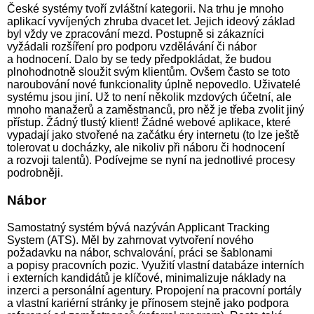
České systémy tvoří zvláštní kategorii. Na trhu je mnoho
aplikací vyvíjených zhruba dvacet let. Jejich ideový základ
byl vždy ve zpracování mezd. Postupně si zákazníci
vyžádali rozšíření pro podporu vzdělávání či nábor
a hodnocení. Dalo by se tedy předpokládat, že budou
plnohodnotně sloužit svým klientům. Ovšem často se toto
naroubování nové funkcionality úplně nepovedlo. Uživatelé
systému jsou jiní. Už to není několik mzdových účetní, ale
mnoho manažerů a zaměstnanců, pro něž je třeba zvolit jiný
přístup. Žádný tlustý klient! Žádné webové aplikace, které
vypadají jako stvořené na začátku éry internetu (to lze ještě
tolerovat u docházky, ale nikoliv při náboru či hodnocení
a rozvoji talentů). Podívejme se nyní na jednotlivé procesy
podrobněji.
Nábor
Samostatný systém bývá nazýván Applicant Tracking
System (ATS). Měl by zahrnovat vytvoření nového
požadavku na nábor, schvalování, práci se šablonami
a popisy pracovních pozic. Využití vlastní databáze interních
i externích kandidátů je klíčové, minimalizuje náklady na
inzerci a personální agentury. Propojení na pracovní portály
a vlastní kariérní stránky je přínosem stejně jako podpora