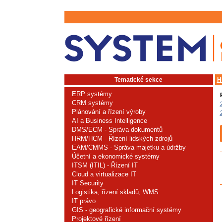
Tematické sekce
H
ERP systémy
CRM systémy
Plánování a řízení výroby
AI a Business Intelligence
DMS/ECM - Správa dokumentů
HRM/HCM - Řízení lidských zdrojů
EAM/CMMS - Správa majetku a údržby
Účetní a ekonomické systémy
ITSM (ITIL) - Řízení IT
Cloud a virtualizace IT
IT Security
Logistika, řízení skladů, WMS
IT právo
GIS - geografické informační systémy
Projektové řízení