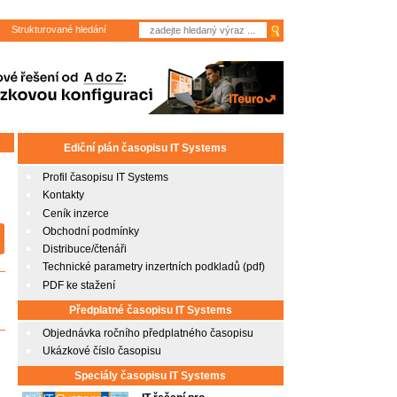
Strukturované hledání
Ediční plán časopisu IT Systems
Profil časopisu IT Systems
Kontakty
Ceník inzerce
Obchodní podmínky
Distribuce/čtenáři
Technické parametry inzertních podkladů (pdf)
PDF ke stažení
Předplatné časopisu IT Systems
Objednávka ročního předplatného časopisu
Ukázkové číslo časopisu
Speciály časopisu IT Systems