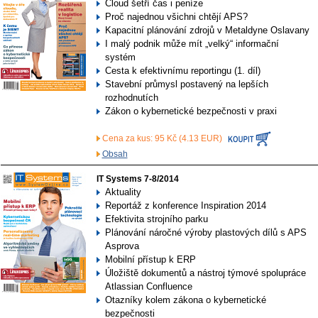
Cloud šetří čas i peníze
Proč najednou všichni chtějí APS?
Kapacitní plánování zdrojů v Metaldyne Oslavany
I malý podnik může mít „velký“ informační
systém
Cesta k efektivnímu reportingu (1. díl)
Stavební průmysl postavený na lepších
rozhodnutích
Zákon o kybernetické bezpečnosti v praxi
Cena za kus: 95 Kč (4.13 EUR)
Obsah
IT Systems 7-8/2014
Aktuality
Reportáž z konference Inspiration 2014
Efektivita strojního parku
Plánování náročné výroby plastových dílů s APS
Asprova
Mobilní přístup k ERP
Úložiště dokumentů a nástroj týmové spolupráce
Atlassian Confluence
Otazníky kolem zákona o kybernetické
bezpečnosti