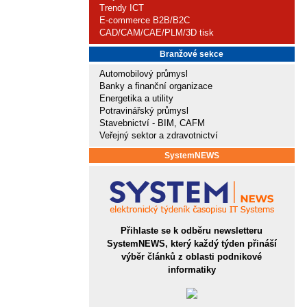
Trendy ICT
E-commerce B2B/B2C
CAD/CAM/CAE/PLM/3D tisk
Branžové sekce
Automobilový průmysl
Banky a finanční organizace
Energetika a utility
Potravinářský průmysl
Stavebnictví - BIM, CAFM
Veřejný sektor a zdravotnictví
SystemNEWS
Přihlaste se k odběru newsletteru
SystemNEWS, který každý týden přináší
výběr článků z oblasti podnikové
informatiky