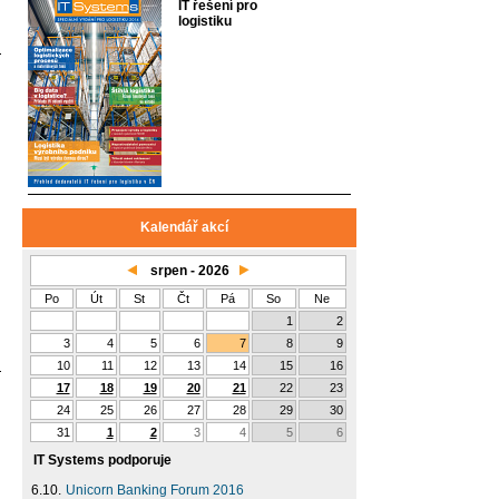
IT řešení pro
logistiku
Kalendář akcí
srpen - 2026
Po
Út
St
Čt
Pá
So
Ne
1
2
3
4
5
6
7
8
9
10
11
12
13
14
15
16
17
18
19
20
21
22
23
24
25
26
27
28
29
30
31
1
2
3
4
5
6
IT Systems podporuje
6.10.
Unicorn Banking Forum 2016