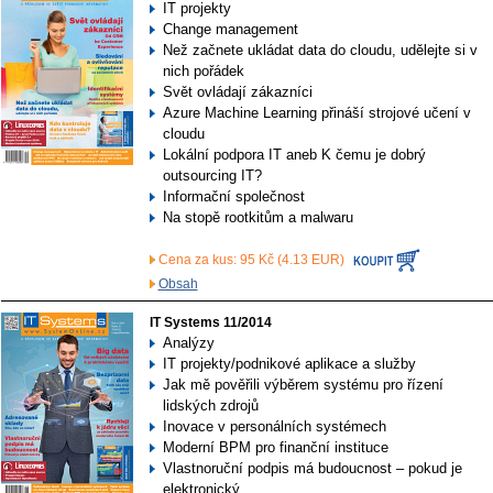
IT projekty
Change management
Než začnete ukládat data do cloudu, udělejte si v
nich pořádek
Svět ovládají zákazníci
Azure Machine Learning přináší strojové učení v
cloudu
Lokální podpora IT aneb K čemu je dobrý
outsourcing IT?
Informační společnost
Na stopě rootkitům a malwaru
Cena za kus: 95 Kč (4.13 EUR)
Obsah
IT Systems 11/2014
Analýzy
IT projekty/podnikové aplikace a služby
Jak mě pověřili výběrem systému pro řízení
lidských zdrojů
Inovace v personálních systémech
Moderní BPM pro finanční instituce
Vlastnoruční podpis má budoucnost – pokud je
elektronický