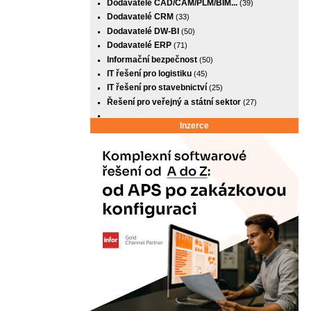
Dodavatelé CAD/CAM/PLM/BIM...
(39)
Dodavatelé CRM
(33)
Dodavatelé DW-BI
(50)
Dodavatelé ERP
(71)
Informační bezpečnost
(50)
IT řešení pro logistiku
(45)
IT řešení pro stavebnictví
(25)
Řešení pro veřejný a státní sektor
(27)
Inzerce