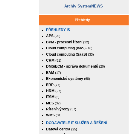
Archiv SystemNEWS
Přehledy
PŘEHLEDY IS
APS
(20)
BPM - procesní řízení
(22)
Cloud computing (IaaS)
(10)
Cloud computing (SaaS)
(33)
CRM
(51)
DMS/ECM - správa dokumentů
(20)
EAM
(17)
Ekonomické systémy
(68)
ERP
(77)
HRM
(27)
ITSM
(6)
MES
(32)
Řízení výroby
(37)
WMS
(31)
DODAVATELÉ IT SLUŽEB A ŘEŠENÍ
Datová centra
(25)