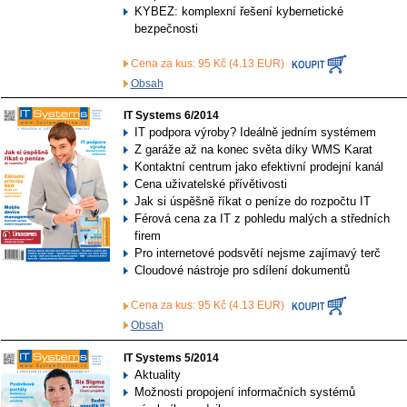
KYBEZ: komplexní řešení kybernetické
bezpečnosti
Cena za kus: 95 Kč (4.13 EUR)
Obsah
IT Systems 6/2014
IT podpora výroby? Ideálně jedním systémem
Z garáže až na konec světa díky WMS Karat
Kontaktní centrum jako efektivní prodejní kanál
Cena uživatelské přívětivosti
Jak si úspěšně říkat o peníze do rozpočtu IT
Férová cena za IT z pohledu malých a středních
firem
Pro internetové podsvětí nejsme zajímavý terč
Cloudové nástroje pro sdílení dokumentů
Cena za kus: 95 Kč (4.13 EUR)
Obsah
IT Systems 5/2014
Aktuality
Možnosti propojení informačních systémů