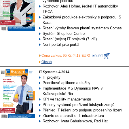
výrobního podniku
Rozhovor: Aleš Höfner, ředitel IT automobilky
TPCA
Zakázková produkce elektroniky s podporou IS
Karat
Řízení výroby lisoven plastů systémem Comes
Systém Shopfloor Control
Řízení (nejen) IT projektů (7. díl)
Není portál jako portál
Cena za kus: 95 Kč (4.13 EUR)
Obsah
IT Systems 4/2014
IT projekty
Podnikové aplikace a služby
Implementace MS Dynamics NAV v
Královopolské Ria
KPI ve facility managementu
Přínosy systémů pro řízení lidských zdrojů
Přehled IT řešení pro podporu procesního řízení
Zbavte se starostí o IT infrastrukturu
Rozhovor: Iveta Babulenková, Red Hat