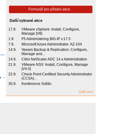
Formulář pro přidání akce
Další vybrané akce
17.8.
VMware vSphere: Install, Configure,
Manage [V8]
1.9.
F5 Administering BIG-IP v.17.5
7.9.
Microsoft Azure Administrator: AZ-104
14.9.
Veeam Backup & Replication: Configure,
Manage and...
14.9.
Citrix NetScaler ADC 14.x Administration
21.9.
VMware NSX: Install, Configure, Manage
[V4.0]
22.9.
Check Point Certified Security Administrator
(CCSA)...
30.9.
Konference Světlo
Další akce