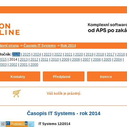
lavní strana
->
Časopis IT Systems
->
Rok 2014
Ročník:
2026
|
2025
|
2024
|
2023
|
2022
|
2021
|
2020
|
2019
|
2018
|
2017
|
2016
|
2015
|
2014
|
2013
|
2012
|
2011
|
2010
|
2009
|
2008
|
2007
|
2006
|
2005
|
2004
|
2003
|
2002
|
2001
|
2000
Kontakty
Předplatné
Inzerce
Váš košík je prázdný.
Časopis IT Systems - rok 2014
IT Systems 12/2014