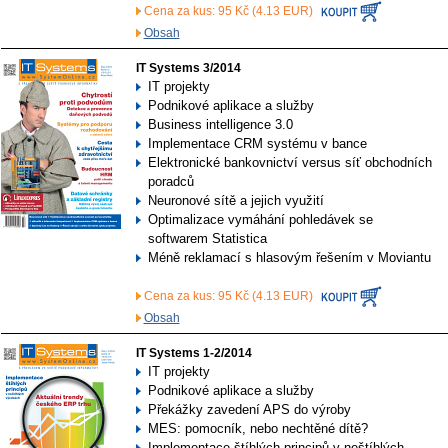
Cena za kus: 95 Kč (4.13 EUR)
Obsah
IT Systems 3/2014
IT projekty
Podnikové aplikace a služby
Business intelligence 3.0
Implementace CRM systému v bance
Elektronické bankovnictví versus síť obchodních
poradců
Neuronové sítě a jejich využití
Optimalizace vymáhání pohledávek se
softwarem Statistica
Méně reklamací s hlasovým řešením v Moviantu
Cena za kus: 95 Kč (4.13 EUR)
Obsah
IT Systems 1-2/2014
IT projekty
Podnikové aplikace a služby
Překážky zavedení APS do výroby
MES: pomocník, nebo nechtěné dítě?
Implementace štíhlých principů v neštíhlých