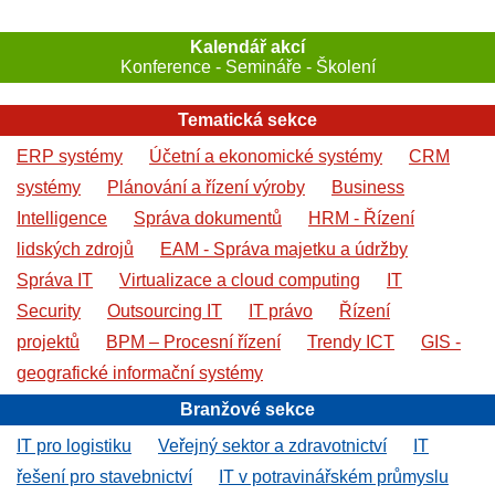
Kalendář akcí
Konference - Semináře - Školení
Tematická sekce
ERP systémy
Účetní a ekonomické systémy
CRM
systémy
Plánování a řízení výroby
Business
Intelligence
Správa dokumentů
HRM - Řízení
lidských zdrojů
EAM - Správa majetku a údržby
Správa IT
Virtualizace a cloud computing
IT
Security
Outsourcing IT
IT právo
Řízení
projektů
BPM – Procesní řízení
Trendy ICT
GIS -
geografické informační systémy
Branžové sekce
IT pro logistiku
Veřejný sektor a zdravotnictví
IT
řešení pro stavebnictví
IT v potravinářském průmyslu