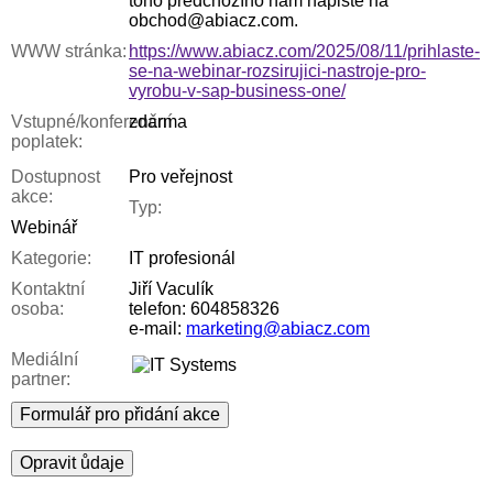
toho předchozího nám napište na
obchod@abiacz.com.
WWW stránka:
https://www.abiacz.com/2025/08/11/prihlaste-
se-na-webinar-rozsirujici-nastroje-pro-
vyrobu-v-sap-business-one/
Vstupné/konferenční
zdarma
poplatek:
Dostupnost
Pro veřejnost
akce:
Typ:
Webinář
Kategorie:
IT profesionál
Kontaktní
Jiří Vaculík
osoba:
telefon: 604858326
e-mail:
marketing@abiacz.com
Mediální
partner:
Formulář pro přidání akce
Opravit ůdaje