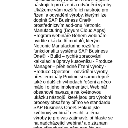
nástrojích pro řízení a odvádění výroby.
Ukážeme vám rozšiřující nástroje pro
řízení a odvádění výroby, kterými lze
doplnit SAP Business One®
prostřednictvím add-onu Netronic
Manufacturing (Boyum Cloud Apps).
Program webináře Během webináře
uvidíte ukázku tří modulů, kterými
Netronic Manufacturing rozšiřuje
funkcionalitu systému SAP Business
One®: - Build – rychlé zpracování
kalkulací a úpravy kusovníku - Produce
Manager – přehledné řízení výroby -
Produce Operator – odvádění výroby
přes terminály Povíme si samozřejmě
také o dalších výhodách řešení a něco
málo i o jeho implementaci. Webinář
obsahově navazuje na květnovou
ukázku nástrojů, které jsou pro výrobní
procesy obsaženy přímo ve standardu
SAP Business One®. Pokud jste
květnový webinář nestihli a téma
výroby je pro vás zajímavé, přihlaste se
na nadcházející webinář a o záznam