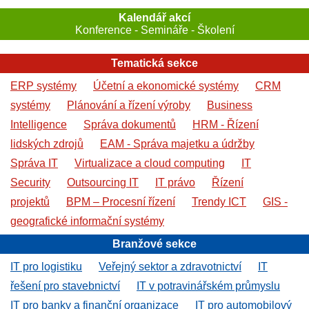
Kalendář akcí
Konference - Semináře - Školení
Tematická sekce
ERP systémy
Účetní a ekonomické systémy
CRM
systémy
Plánování a řízení výroby
Business
Intelligence
Správa dokumentů
HRM - Řízení
lidských zdrojů
EAM - Správa majetku a údržby
Správa IT
Virtualizace a cloud computing
IT
Security
Outsourcing IT
IT právo
Řízení
projektů
BPM – Procesní řízení
Trendy ICT
GIS -
geografické informační systémy
Branžové sekce
IT pro logistiku
Veřejný sektor a zdravotnictví
IT
řešení pro stavebnictví
IT v potravinářském průmyslu
IT pro banky a finanční organizace
IT pro automobilový