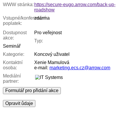
WWW stránka:
https://secure-eugo.arrow.com/back-up-
roadshow
Vstupné/konferenční
zdarma
poplatek:
Dostupnost
Pro veřejnost
akce:
Typ:
Seminář
Kategorie:
Koncový uživatel
Kontaktní
Xenie Mamulová
osoba:
e-mail:
marketing.ecs.cz@arrow.com
Mediální
partner:
Formulář pro přidání akce
Opravit ůdaje