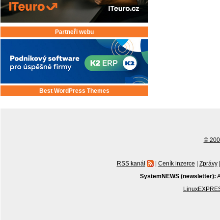
Partneři webu
Best WordPress Themes
© 2001
RSS kanál
|
Ceník inzerce
|
Zprávy
SystemNEWS (newsletter):
A
LinuxEXPRES