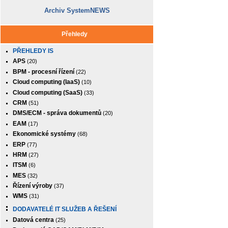
Archiv SystemNEWS
Přehledy
PŘEHLEDY IS
APS
(20)
BPM - procesní řízení
(22)
Cloud computing (IaaS)
(10)
Cloud computing (SaaS)
(33)
CRM
(51)
DMS/ECM - správa dokumentů
(20)
EAM
(17)
Ekonomické systémy
(68)
ERP
(77)
HRM
(27)
ITSM
(6)
MES
(32)
Řízení výroby
(37)
WMS
(31)
DODAVATELÉ IT SLUŽEB A ŘEŠENÍ
Datová centra
(25)