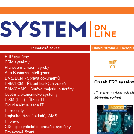
Tematické sekce
Hlavní strana
->
Časopis
ERP systémy
CRM systémy
Plánování a řízení výroby
AI a Business Intelligence
DMS/ECM - Správa dokumentů
Obsah ERP systémy
HRM/HCM - Řízení lidských zdrojů
EAM/CMMS - Správa majetku a údržby
Plné znění vybraných čl
Účetní a ekonomické systémy
tištěného vydání.
ITSM (ITIL) - Řízení IT
Cloud a virtualizace IT
IT Security
Logistika, řízení skladů, WMS
IT právo
GIS - geografické informační systémy
Projektové řízení