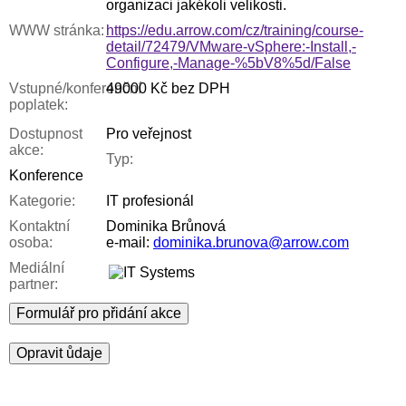
organizaci jakékoli velikosti.
WWW stránka:
https://edu.arrow.com/cz/training/course-
detail/72479/VMware-vSphere:-Install,-
Configure,-Manage-%5bV8%5d/False
Vstupné/konferenční
49000 Kč bez DPH
poplatek:
Dostupnost
Pro veřejnost
akce:
Typ:
Konference
Kategorie:
IT profesionál
Kontaktní
Dominika Brůnová
osoba:
e-mail:
dominika.brunova@arrow.com
Mediální
partner:
Formulář pro přidání akce
Opravit ůdaje