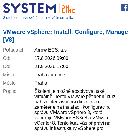
S přehledem ve světě podnikové informatiky
VMware vSphere: Install, Configure, Manage
[V8]
Pořadatel:
Arrow ECS, a.s.
Od:
17.8.2026 09:00
Do:
21.8.2026 17:00
Místo:
Praha / on-line
Město:
Praha
Popis:
Školení je možné absolvovat také
virtuálně. Tento VMware pětidenní kurz
nabízí intenzivní praktické lekce
zaměřené na instalaci, konfiguraci a
správu VMware vSphere 8, která
zahrnuje VMware ESXi 8 a VMware
vCenter 8. Tento kurz vás připraví na
správu infrastruktury vSphere pro