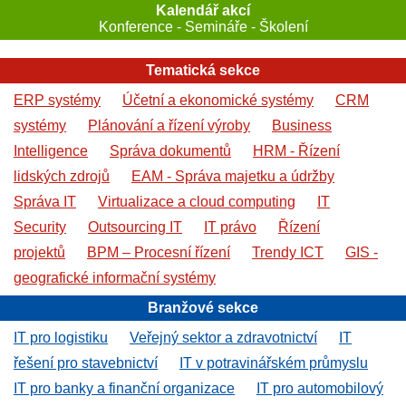
Kalendář akcí
Konference - Semináře - Školení
Tematická sekce
ERP systémy
Účetní a ekonomické systémy
CRM
systémy
Plánování a řízení výroby
Business
Intelligence
Správa dokumentů
HRM - Řízení
lidských zdrojů
EAM - Správa majetku a údržby
Správa IT
Virtualizace a cloud computing
IT
Security
Outsourcing IT
IT právo
Řízení
projektů
BPM – Procesní řízení
Trendy ICT
GIS -
geografické informační systémy
Branžové sekce
IT pro logistiku
Veřejný sektor a zdravotnictví
IT
řešení pro stavebnictví
IT v potravinářském průmyslu
IT pro banky a finanční organizace
IT pro automobilový