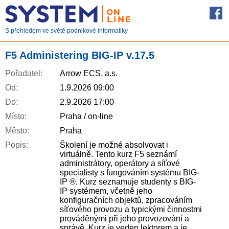
S přehledem ve světě podnikové informatiky
F5 Administering BIG-IP v.17.5
Pořadatel:
Arrow ECS, a.s.
Od:
1.9.2026 09:00
Do:
2.9.2026 17:00
Místo:
Praha / on-line
Město:
Praha
Popis:
Školení je možné absolvovat i
virtuálně. Tento kurz F5 seznámí
administrátory, operátory a síťové
specialisty s fungováním systému BIG-
IP ®. Kurz seznamuje studenty s BIG-
IP systémem, včetně jeho
konfiguračních objektů, zpracováním
síťového provozu a typickými činnostmi
prováděnými při jeho provozování a
správě. Kurz je veden lektorem a je