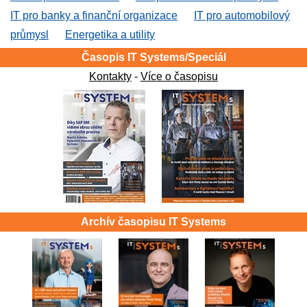
IT pro banky a finanční organizace
IT pro automobilový
průmysl
Energetika a utility
Časopis IT Systems/Speciál
Kontakty
-
Více o časopisu
Archív časopisu IT Systems