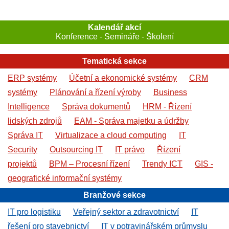
Kalendář akcí
Konference - Semináře - Školení
Tematická sekce
ERP systémy
Účetní a ekonomické systémy
CRM
systémy
Plánování a řízení výroby
Business
Intelligence
Správa dokumentů
HRM - Řízení
lidských zdrojů
EAM - Správa majetku a údržby
Správa IT
Virtualizace a cloud computing
IT
Security
Outsourcing IT
IT právo
Řízení
projektů
BPM – Procesní řízení
Trendy ICT
GIS -
geografické informační systémy
Branžové sekce
IT pro logistiku
Veřejný sektor a zdravotnictví
IT
řešení pro stavebnictví
IT v potravinářském průmyslu