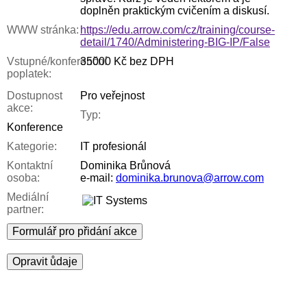
doplněn praktickým cvičením a diskusí.
WWW stránka:
https://edu.arrow.com/cz/training/course-
detail/1740/Administering-BIG-IP/False
Vstupné/konferenční
35000 Kč bez DPH
poplatek:
Dostupnost
Pro veřejnost
akce:
Typ:
Konference
Kategorie:
IT profesionál
Kontaktní
Dominika Brůnová
osoba:
e-mail:
dominika.brunova@arrow.com
Mediální
partner:
Formulář pro přidání akce
Opravit ůdaje