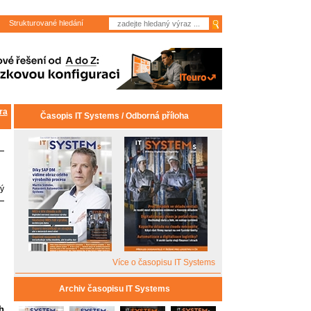
Strukturované hledání
ra
Časopis IT Systems / Odborná příloha
ý
Více o časopisu IT Systems
Archiv časopisu IT Systems
h