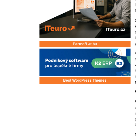
Partneři webu
Best WordPress Themes