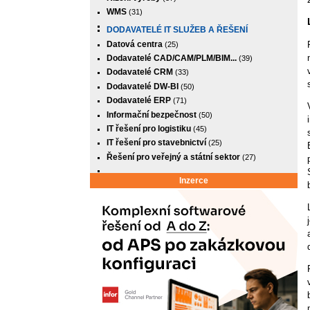
WMS
(31)
DODAVATELÉ IT SLUŽEB A ŘEŠENÍ
Datová centra
(25)
Dodavatelé CAD/CAM/PLM/BIM...
(39)
Dodavatelé CRM
(33)
Dodavatelé DW-BI
(50)
Dodavatelé ERP
(71)
Informační bezpečnost
(50)
IT řešení pro logistiku
(45)
IT řešení pro stavebnictví
(25)
Řešení pro veřejný a státní sektor
(27)
Inzerce