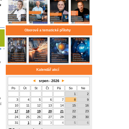
u
Oborové a tematické přílohy
m
Kalendář akcí
srpen - 2026
Po
Út
St
Čt
Pá
So
Ne
1
2
y
3
4
5
6
7
8
9
í
10
11
12
13
14
15
16
17
18
19
20
21
22
23
24
25
26
27
28
29
30
31
1
2
3
4
5
6