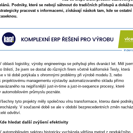
plánů. Podniky, které se nebojí sáhnout do tradičních přístupů a dokážo
strategicky pracovat s informacemi, získávají náskok tam, kde se ostatní
zaseknou.
V oblasti logistiky, výroby engineeringu se pohybuji přes dvanáct let. Měl jse
to štěstí, že jsem se dostal do různých firem včetně kalifornské Tesly, která
se v té době potýkala s ohromnými problémy při výrobě modelu 3, nebo
k projektovému managementu výstavby automatizovaného skladu přímo
navázaného na nejpřísnější just-in-time a just-in-sequence procesy, které
v automobilovém průmyslu poznáte.
Všechny tyto projekty měly společnou vlnu transformace, kterou dané podnik
procházely. V současné době se ale v období bezprecedentních změn nacház
celé odvětví.
Kde hledat další zvýšení efektivity
V automobilovém sektoru historicky vycházela většina metod z pro­duk­ční­ho