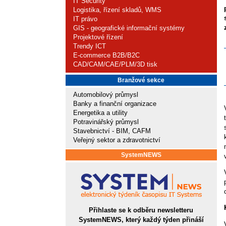
IT Security
Logistika, řízení skladů, WMS
IT právo
GIS - geografické informační systémy
Projektové řízení
Trendy ICT
E-commerce B2B/B2C
CAD/CAM/CAE/PLM/3D tisk
Branžové sekce
Automobilový průmysl
Banky a finanční organizace
Energetika a utility
Potravinářský průmysl
Stavebnictví - BIM, CAFM
Veřejný sektor a zdravotnictví
SystemNEWS
Přihlaste se k odběru newsletteru
SystemNEWS, který každý týden přináší