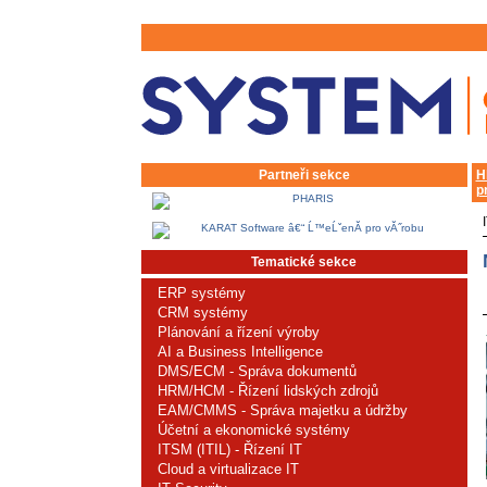
Partneři sekce
H
p
Tematické sekce
ERP systémy
CRM systémy
Plánování a řízení výroby
AI a Business Intelligence
DMS/ECM - Správa dokumentů
HRM/HCM - Řízení lidských zdrojů
EAM/CMMS - Správa majetku a údržby
Účetní a ekonomické systémy
ITSM (ITIL) - Řízení IT
Cloud a virtualizace IT