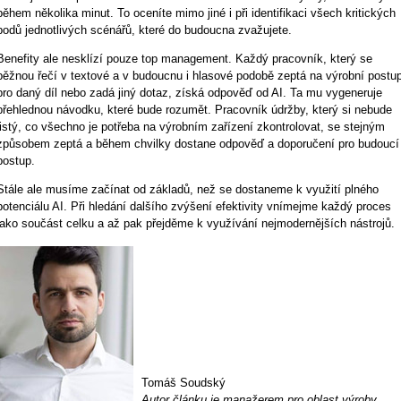
během několika minut. To oceníte mimo jiné i při identifikaci všech kritických
bodů jednotlivých scénářů, které do budoucna zvažujete.
Benefity ale nesklízí pouze top management. Každý pracovník, který se
běžnou řečí v textové a v budoucnu i hlasové podobě zeptá na výrobní postu
pro daný díl nebo zadá jiný dotaz, získá odpověď od AI. Ta mu vygeneruje
přehlednou návodku, které bude rozumět. Pracovník údržby, který si nebude
jistý, co všechno je potřeba na výrobním zařízení zkontrolovat, se stejným
způsobem zeptá a během chvilky dostane odpověď a doporučení pro budoucí
postup.
Stále ale musíme začínat od základů, než se dostaneme k využití plného
potenciálu AI. Při hledání dalšího zvýšení efektivity vnímejme každý proces
jako součást celku a až pak přejděme k využívání nejmodernějších nástrojů.
Tomáš Soudský
Autor článku je manažerem pro oblast výroby,