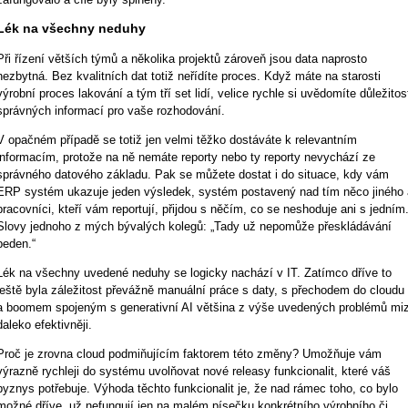
Lék na všechny neduhy
Při řízení větších týmů a několika projektů zároveň jsou data na­pro­s­to
nezbytná. Bez kvalitních dat totiž neřídíte proces. Když máte na starosti
výrobní proces lakování a tým tří set lidí, velice rychle si uvědomíte důležitos
správných informací pro vaše rozhodování.
V opačném případě se totiž jen velmi těžko dostáváte k relevantním
informacím, protože na ně nemáte reporty nebo ty reporty nevychází ze
správného datového základu. Pak se můžete dostat i do situace, kdy vám
ERP systém ukazuje jeden výsledek, systém postavený nad tím něco jiného 
pracovníci, kteří vám reportují, přijdou s něčím, co se neshoduje ani s jedním
Slovy jednoho z mých bývalých kolegů: „Tady už nepomůže přeskládávání
beden.“
Lék na všechny uvedené neduhy se logicky nachází v IT. Zatímco dříve to
ještě byla záležitost převážně manuální práce s daty, s přechodem do cloudu
a boomem spojeným s generativní AI většina z výše uvedených problémů miz
daleko efektivněji.
Proč je zrovna cloud podmiňujícím faktorem této změny? Umožňuje vám
výrazně rychleji do systému uvolňovat nové releasy funkcionalit, které váš
byznys potřebuje. Výhoda těchto funkcionalit je, že nad rámec toho, co bylo
možné dříve, už nefungují jen na malém písečku konkrétního výrobního či