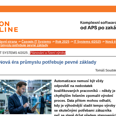
lavní strana
->
Časopis IT Systems
->
Rok 2025
->
IT Systems 4/2025
->
Nová é
růmyslu potřebuje pevné základy
IT SYSTEMS 4/2025 ,
Plánování a řízení výroby
Nová éra průmyslu potřebuje pevné základy
Tomáš Soudsk
Automatizace nemusí být vždy
odpovědí na nedostatek
kvalifikovaných pracovníků – někdy je
chytřejším řešením zpomalit výrobní
proces. Data přitom mohou odhalit,
kdy je výhodnější sladit tempo výroby
se skutečnými potřebami zákazníka
než se slepě držet předem stanovenýc