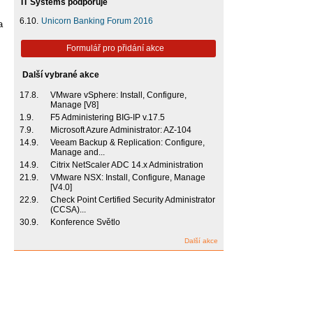
IT Systems podporuje
6.10.
Unicorn Banking Forum 2016
a
Formulář pro přidání akce
Další vybrané akce
17.8.
VMware vSphere: Install, Configure,
Manage [V8]
1.9.
F5 Administering BIG-IP v.17.5
7.9.
Microsoft Azure Administrator: AZ-104
14.9.
Veeam Backup & Replication: Configure,
Manage and...
14.9.
Citrix NetScaler ADC 14.x Administration
21.9.
VMware NSX: Install, Configure, Manage
[V4.0]
22.9.
Check Point Certified Security Administrator
(CCSA)...
30.9.
Konference Světlo
Další akce