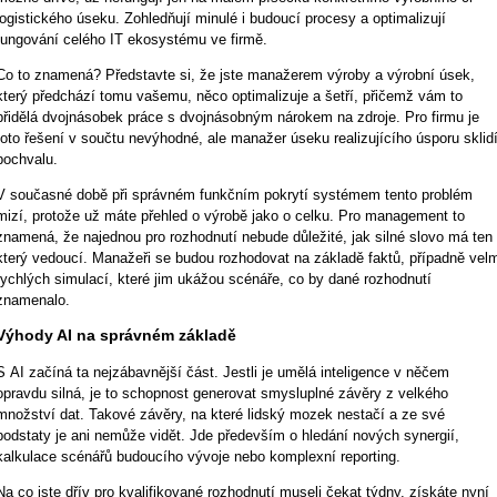
logistického úseku. Zohledňují minulé i budoucí procesy a optimalizují
fungování celého IT ekosystému ve firmě.
Co to znamená? Představte si, že jste manažerem výroby a výrobní úsek,
který předchází tomu vašemu, něco optimalizuje a šetří, přičemž vám to
přidělá dvojnásobek práce s dvojnásobným nárokem na zdroje. Pro firmu je
toto řešení v součtu nevýhodné, ale manažer úseku realizujícího úsporu sklid
pochvalu.
V současné době při správném funkčním pokrytí systémem tento problém
mizí, protože už máte přehled o výrobě jako o celku. Pro management to
znamená, že najednou pro rozhodnutí nebude důležité, jak silné slovo má ten
který vedoucí. Manažeři se budou rozhodovat na základě faktů, případně velm
rychlých simulací, které jim ukážou scénáře, co by dané rozhodnutí
znamenalo.
Výhody AI na správném základě
S AI začíná ta nejzábavnější část. Jestli je umělá inteligence v něčem
opravdu silná, je to schopnost generovat smysluplné závěry z vel­ké­ho
množství dat. Takové závěry, na které lidský mozek nestačí a ze své
podstaty je ani nemůže vidět. Jde především o hledání nových synergií,
kalkulace scénářů budoucího vývoje nebo komplexní reporting.
Na co jste dřív pro kvalifikované rozhodnutí museli čekat týdny, získáte nyní