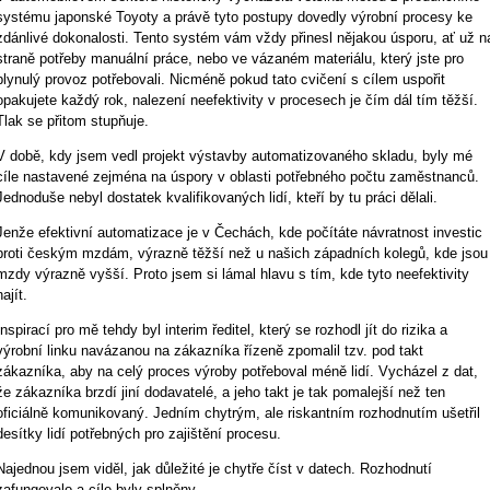
systému japonské Toyoty a právě tyto postupy dovedly vý­rob­ní procesy ke
zdánlivé dokonalosti. Tento systém vám vždy přinesl nějakou úsporu, ať už n
straně potřeby manuální práce, nebo ve vá­za­ném materiálu, který jste pro
plynulý provoz potřebovali. Nicméně pokud tato cvičení s cílem uspořit
opakujete každý rok, nalezení neefektivity v procesech je čím dál tím těžší.
Tlak se přitom stupňuje.
V době, kdy jsem vedl projekt výstavby automatizovaného skladu, byly mé
cíle nastavené zejména na úspory v oblasti potřebného počtu zaměstnanců.
Jednoduše nebyl dostatek kvalifikovaných lidí, kteří by tu práci dělali.
Jenže efektivní automatizace je v Čechách, kde počítáte návratnost investic
proti českým mzdám, výrazně těžší než u našich západních kolegů, kde jsou
mzdy výrazně vyšší. Proto jsem si lámal hlavu s tím, kde tyto neefektivity
najít.
Inspirací pro mě tehdy byl interim ředitel, který se rozhodl jít do rizi­ka a
výrobní linku navázanou na zákazníka řízeně zpomalil tzv. pod takt
zákazníka, aby na celý proces výroby potřeboval méně lidí. Vy­chá­zel z dat,
že zákazníka brzdí jiní dodavatelé, a jeho takt je tak po­ma­lej­ší než ten
oficiálně komunikovaný. Jedním chytrým, ale risk­ant­ním rozhodnutím ušetřil
desítky lidí potřebných pro zajištění procesu.
Najednou jsem viděl, jak důležité je chytře číst v datech. Rozhodnutí
zafungovalo a cíle byly splněny.