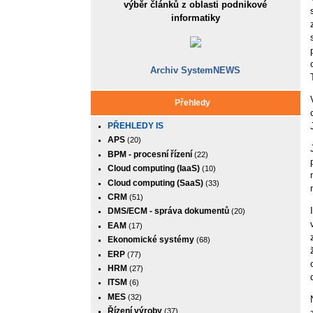
výběr článků z oblasti podnikové
informatiky
Archiv SystemNEWS
Přehledy
PŘEHLEDY IS
APS
(20)
BPM - procesní řízení
(22)
Cloud computing (IaaS)
(10)
Cloud computing (SaaS)
(33)
CRM
(51)
DMS/ECM - správa dokumentů
(20)
EAM
(17)
Ekonomické systémy
(68)
ERP
(77)
HRM
(27)
ITSM
(6)
MES
(32)
Řízení výroby
(37)