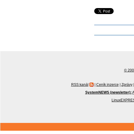
© 2001
RSS kanál
|
Ceník inzerce
|
Zprávy
SystemNEWS (newsletter):
A
LinuxEXPRES