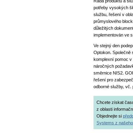
Řada produktů a slu
potřeby vysokých šk
službu, řešení v obl
průmyslového blockc
důležitých dokumentů,
implementován ve s
Ve stejný den podeps
Optokon. Společně 
komplexní pomoc v o
náročných požadavk
směrnice NIS2. GOR
řešení pro zabezpečen
odborné služby, vč.
Chcete získat čas
z oblasti informač
Objednejte si
předp
Systems z našeho