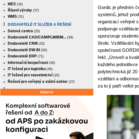
MES
(32)
Gordic je předním 
Řízení výroby
(37)
systémů, jehož prod
WMS
(31)
organizací veřejné 
DODAVATELÉ IT SLUŽEB A ŘEŠENÍ
podporuje vzděláván
Datová centra
(25)
sponzoruje students
Dodavatelé CAD/CAM/PLM/BIM...
(39)
škole. Vzdělávání by
Dodavatelé CRM
(33)
společnosti GORDIC
Dodavatelé DW-BI
(50)
Dodavatelé ERP
(71)
řekl: „Úroveň a kva
Informační bezpečnost
(50)
každého jednotlivce 
IT řešení pro logistiku
(45)
polytechnická již 2
IT řešení pro stavebnictví
(25)
vzdělání a odbornost
Řešení pro veřejný a státní sektor
(27)
za to jí patří velké 
Inzerce