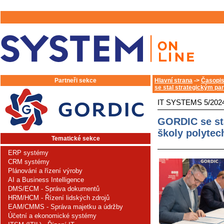
Partneři sekce
Hlavní strana
->
Časopis
se stal strategickým pa
IT SYSTEMS 5/202
GORDIC se st
školy polytec
Tematické sekce
ERP systémy
CRM systémy
Plánování a řízení výroby
AI a Business Intelligence
DMS/ECM - Správa dokumentů
HRM/HCM - Řízení lidských zdrojů
EAM/CMMS - Správa majetku a údržby
Účetní a ekonomické systémy