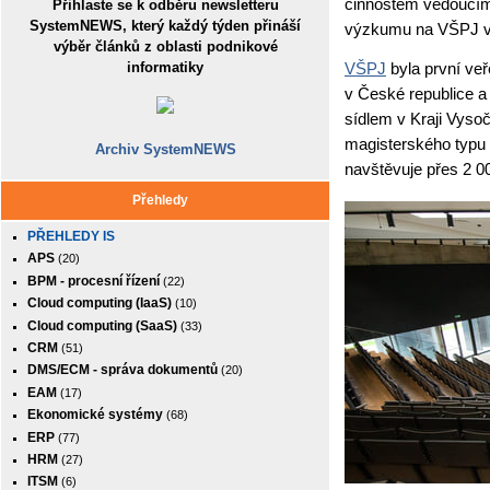
činnostem vedoucím 
Přihlaste se k odběru newsletteru
SystemNEWS, který každý týden přináší
výzkumu na VŠPJ v o
výběr článků z oblasti podnikové
VŠPJ
byla první veř
informatiky
v České republice a
sídlem v Kraji Vyso
magisterského typu 
Archiv SystemNEWS
navštěvuje přes 2 0
Přehledy
PŘEHLEDY IS
APS
(20)
BPM - procesní řízení
(22)
Cloud computing (IaaS)
(10)
Cloud computing (SaaS)
(33)
CRM
(51)
DMS/ECM - správa dokumentů
(20)
EAM
(17)
Ekonomické systémy
(68)
ERP
(77)
HRM
(27)
ITSM
(6)