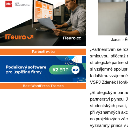
Jaromír Ř
„Partnerstvím se ro
Partneři webu
smlouvou, přičemž n
strategické partners
si vzájemné spolupr
k dalšímu vzájemném
VŠPJ Zdeněk Horák
Best WordPress Themes
„Strategickým partn
partnerství plynou. 
studentských prací,
při významných akc
do projektových zá
významný přínos v a