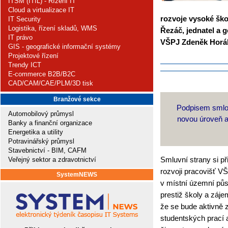
ITSM (ITIL) - Řízení IT
Cloud a virtualizace IT
rozvoje vysoké ško
IT Security
Logistika, řízení skladů, WMS
Řezáč, jednatel a g
IT právo
VŠPJ Zdeněk Horák
GIS - geografické informační systémy
Projektové řízení
Trendy ICT
E-commerce B2B/B2C
CAD/CAM/CAE/PLM/3D tisk
Branžové sekce
Podpisem smlo
Automobilový průmysl
novou úroveň a
Banky a finanční organizace
Energetika a utility
Potravinářský průmysl
Stavebnictví - BIM, CAFM
Smluvní strany si př
Veřejný sektor a zdravotnictví
rozvoji pracovišť VŠ
SystemNEWS
v místní územní půs
prestiž školy a záj
že se bude aktivně z
studentských prací a