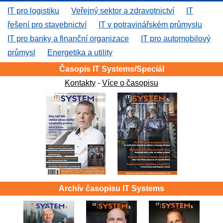
IT pro logistiku
Veřejný sektor a zdravotnictví
IT
řešení pro stavebnictví
IT v potravinářském průmyslu
IT pro banky a finanční organizace
IT pro automobilový
průmysl
Energetika a utility
Časopis IT Systems/Speciál
Kontakty
-
Více o časopisu
Archív časopisu IT Systems