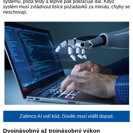
systému, přidá testy a teprve pak pokračuje dál. Když
systém musí zvládnout tisíce požadavků za minutu, chyby se
neschovají.
Zatímco AI vidí kód, člověk musí vidět dopad.
Dvojnásobný až trojnásobný výkon