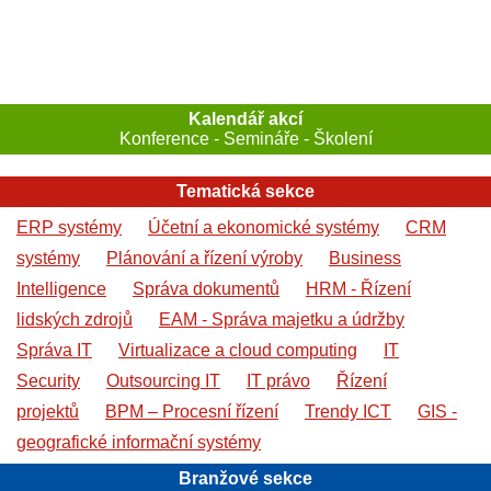
Kalendář akcí
Konference - Semináře - Školení
Tematická sekce
ERP systémy
Účetní a ekonomické systémy
CRM
systémy
Plánování a řízení výroby
Business
Intelligence
Správa dokumentů
HRM - Řízení
lidských zdrojů
EAM - Správa majetku a údržby
Správa IT
Virtualizace a cloud computing
IT
Security
Outsourcing IT
IT právo
Řízení
projektů
BPM – Procesní řízení
Trendy ICT
GIS -
geografické informační systémy
Branžové sekce