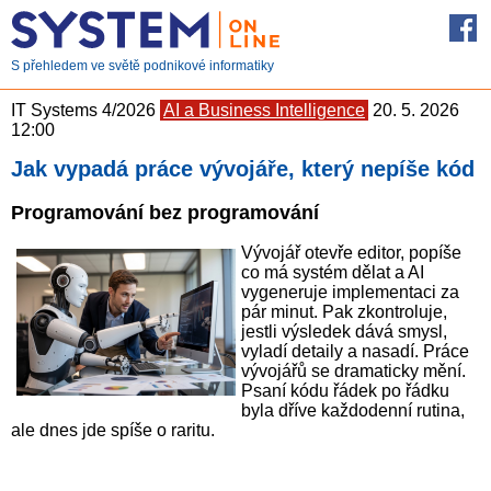
S přehledem ve světě podnikové informatiky
IT Systems 4/2026
AI a Business Intelligence
20. 5. 2026
12:00
Jak vypadá práce vývojáře, který nepíše kód
Programování bez programování
Vývojář otevře editor, popíše
co má systém dělat a AI
vygeneruje implementaci za
pár minut. Pak zkontroluje,
jestli výsledek dává smysl,
vyladí detaily a nasadí. Práce
vývojářů se dramaticky mění.
Psaní kódu řádek po řádku
byla dříve každodenní rutina,
ale dnes jde spíše o raritu.