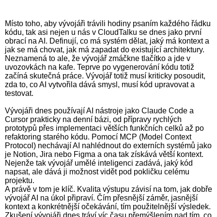
Místo toho, aby vývojáři trávili hodiny psaním každého řádku
kódu, tak asi nejen u nás v CloudTalku se dnes jako první
obrací na AI. Definují, co má systém dělat, jaký má kontext a
jak se má chovat, jak má zapadat do existující architektury.
Neznamená to ale, že vývojář zmáčkne tlačítko a jde v
uvozovkách na kafe. Teprve po vygenerování kódu totiž
začíná skutečná práce. Vývojář totiž musí kriticky posoudit,
zda to, co AI vytvořila dává smysl, musí kód upravovat a
testovat.
Vývojáři dnes používají AI nástroje jako Claude Code a
Cursor prakticky na denní bázi, od přípravy rychlých
prototypů přes implementaci větších funkčních celků až po
refaktoring starého kódu. Pomocí MCP (Model Context
Protocol) nechávají AI nahlédnout do externích systémů jako
je Notion, Jira nebo Figma a ona tak získává větší kontext.
Nejenže tak vývojář umělé inteligenci zadává, jaký kód
napsat, ale dává ji možnost vidět pod pokličku celému
projektu.
A právě v tom je klíč. Kvalita výstupu závisí na tom, jak dobře
vývojář AI na úkol připraví. Čím přesnější záměr, jasnější
kontext a konkrétnější očekávání, tím použitelnější výsledek.
Zkušení vývojáři dnes tráví víc času přemýšlením nad tím, co