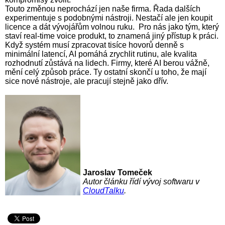
Touto změnou neprochází jen naše firma. Řada dalších
experimentuje s podobnými nástroji. Nestačí ale jen koupit
licence a dát vývojářům volnou ruku. Pro nás jako tým, který
staví real-time voice produkt, to znamená jiný přístup k práci.
Když systém musí zpracovat tisíce hovorů denně s
minimální latencí, AI pomáhá zrychlit rutinu, ale kvalita
rozhodnutí zůstává na lidech. Firmy, které AI berou vážně,
mění celý způsob práce. Ty ostatní skončí u toho, že mají
sice nové nástroje, ale pracují stejně jako dřív.
Jaroslav Tomeček
Autor článku řídí vývoj softwaru v
CloudTalku
.