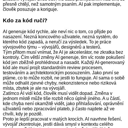
přesně chtějí, než samotným psaním. AI pak implementuje,
člověk posuzuje a koriguje.
Kdo za kód ručí?
AI generuje kód rychle, ale neví nic o tom, co přijde po
nasazení. Nezná koncového uživatele, nezná systém, do
kterého kód zapadá, a neručí za výsledek. To je práce
vývojového týmu – vývojářů, designérů a testerů.
Tým přitom musí vnímat, že AI je akcelerátor, ne zkratka bez
kontroly. Čím větší změny AI generuje, tím víc roste pokušení
kód jen zběžně prohlédnout a nasadit. Každý AI-generovaný
kód ale musí projít standardním review procesem,
testováním a architektonickým posouzením. Jako první se
ptáme, co to může rozbít, ne jestli to funguje. AI sama o sobě
může odhalit zjevné chyby, nekonzistence nebo riziková
místa, zbytek je ale na vývojáři.
Zatímco AI vidí kód, člověk musí vidět dopad. Změna v
jednom místě může tiše rozbít něco úplně jiného. A u částí,
kde chyba není okamžitě vidět, jako přihlašování, oprávnění
uživatelů nebo zpracování plateb, ji často najdete až ve
chvíli, kdy je pozdě.
Proto je lepší pracovat v malých krocích. AI navrhne řešení,
vývojář zkontroluje, jestli dává smysl v kontextu celého