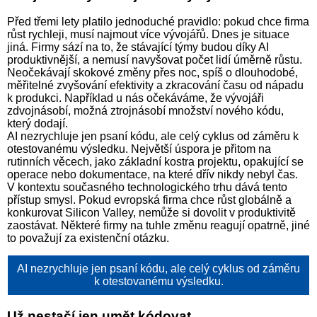
Před třemi lety platilo jednoduché pravidlo: pokud chce firma
růst rychleji, musí najmout více vývojářů. Dnes je situace
jiná. Firmy sází na to, že stávající týmy budou díky AI
produktivnější, a nemusí navyšovat počet lidí úměrně růstu.
Neočekávají skokové změny přes noc, spíš o dlouhodobé,
měřitelné zvyšování efektivity a zkracování času od nápadu
k produkci. Například u nás očekáváme, že vývojáři
zdvojnásobí, možná ztrojnásobí množství nového kódu,
který dodají.
AI nezrychluje jen psaní kódu, ale celý cyklus od záměru k
otestovanému výsledku. Největší úspora je přitom na
rutinních věcech, jako základní kostra projektu, opakující se
operace nebo dokumentace, na které dřív nikdy nebyl čas.
V kontextu současného technologického trhu dává tento
přístup smysl. Pokud evropská firma chce růst globálně a
konkurovat Silicon Valley, nemůže si dovolit v produktivitě
zaostávat. Některé firmy na tuhle změnu reagují opatrně, jiné
to považují za existenční otázku.
AI nezrychluje jen psaní kódu, ale celý cyklus od záměru
k otestovanému výsledku.
Už nestačí jen umět kódovat