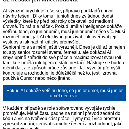
AI výrazně urychluje rešerše, přípravu podkladů i první
návrhy řešení. Díky tomu i junioři dnes zvládnou dodat
výsledky, které by před pár roky očekávali od mediorní
úrovně. To má ale háček. Pokud umělá inteligence dokáže
většinu toho, co junior uměl, musí junior umět něco víc. Musí
rozumět tomu, jak AI efektivně používat, jak ověřovat její
výstupy a jak nad ní kriticky přemýšlet.
Seniorní role se mění ještě výrazněji. Dnes je důležité nejen
to, aby senior rozuměl svému řemeslu, ale dokázal AI
smysluplně zařadit do své práce a maximalizovat svou roli
tam, kde umělá inteligence stále nestačí. Nástroje se budou
měnit dál, ale způsob práce zůstane. Jak vývojář přemýšlí,
kontroluje a rozhoduje, je důležitější než to, jestli zrovna
používá Cursor nebo něco jiného.
Pokud AI dokáže většinu toho, co junior uměl, musí junior
umět něco víc.
V každém případě se role softwarového vývojáře rychle
proměňuje. Méně času padne na rutinní převod zadání do
kódu a víc na tvořivou část práce. Týmy mají více prostoru
zpřesnit zadání, iterovat samotné řešení a rozhodnout, jaké
kompromisy zvolit.