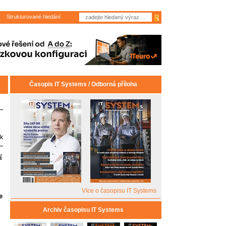
Strukturované hledání
Časopis IT Systems / Odborná příloha
k
í
Více o časopisu IT Systems
e
Archiv časopisu IT Systems