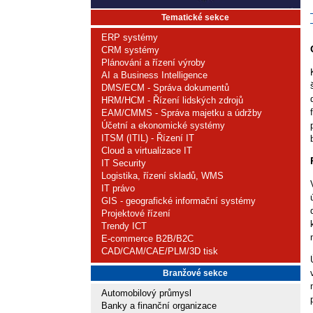
Tematické sekce
ERP systémy
CRM systémy
Plánování a řízení výroby
AI a Business Intelligence
DMS/ECM - Správa dokumentů
HRM/HCM - Řízení lidských zdrojů
EAM/CMMS - Správa majetku a údržby
Účetní a ekonomické systémy
ITSM (ITIL) - Řízení IT
Cloud a virtualizace IT
IT Security
Logistika, řízení skladů, WMS
IT právo
GIS - geografické informační systémy
Projektové řízení
Trendy ICT
E-commerce B2B/B2C
CAD/CAM/CAE/PLM/3D tisk
Branžové sekce
Automobilový průmysl
Banky a finanční organizace