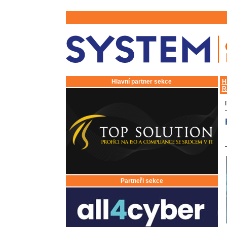
Hlavní partner sekce
H
R
Partneři sekce