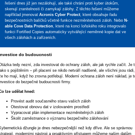
řešení dnes již jen nezálohují, ale také chrání proti kyber útokům,
skenují zranitelnosti či zamykají zálohy. Z těchto řešení můžeme
například jmenovat
Acronis Cyber Protect
, které obsahuje řadu
bezpečnostních balíčků včetně funkce nezměnitelnosti záloh. Nebo
N-
able Cove Data Protection
, které na konci loňského roku integrovalo
funkci Fortified Copies automaticky vytvářející neměnné kopie dat ve
všech zálohách a zařízeních.
Investice do budoucnosti
Otázka tedy nezní, zda investovat do ochrany záloh, ale jak rychle začít. Je t
jako s pojištěním – při placení se nikdo netváří nadšeně, ale všichni jsou rádi,
že ho mají, když ho zrovna potřebují. Moderní ochrana záloh není náklad, je t
investice do bezpečné budoucnosti firmy.
Co lze udělat hned:
Provést audit současného stavu vašich záloh
Otestovat obnovu dat v izolovaném prostředí
Vypracovat plán implementace nezměnitelných záloh
Školit zaměstnance o významu bezpečného zálohování
Kybernetická džungle je dnes nebezpečnější než kdy dříve. Ale se správnou
strategií, moderními nástroji a proaktivním přístupem mů­že­me našim datům