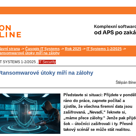
lavní strana
->
Časopis IT Systems
->
Rok 2025
->
IT Systems 1-2/2025
->
ansomwarové útoky míří na zálohy
IT SYSTEMS 1-2/2025 ,
IT Security
Ransomwarové útoky míří na zálohy
Štěpán Bíne
Představte si situaci: Přijdete v pon­děl
ráno do práce, zapnete počítač a
zjistíte, že všechna firemní data jsou
zašifrovaná. „Nevadí,“ řeknete si,
„máme přece zálohy.“ Jenže pak přijd
šok – útočníci zašifrovali i ty. Přesně
takový scénář se může stát realitou.