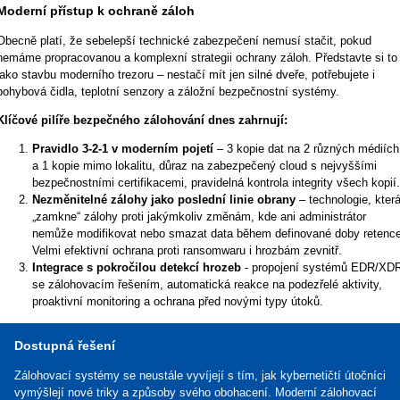
Moderní přístup k ochraně záloh
Obecně platí, že sebelepší technické zabezpečení nemusí stačit, pokud
nemáme propracovanou a komplexní strategii ochrany záloh. Představte si to
jako stavbu moderního trezoru – nestačí mít jen silné dveře, potřebujete i
pohybová čidla, teplotní senzory a záložní bezpečnostní systémy.
Klíčové pilíře bezpečného zálohování dnes zahrnují:
Pravidlo 3-2-1 v moderním pojetí
– 3 kopie dat na 2 různých médiích
a 1 kopie mimo lokalitu, důraz na zabezpečený cloud s nejvyššími
bezpečnostními certifikacemi, pravidelná kontrola integrity všech kopií.
Nezměnitelné zálohy jako poslední linie obrany
– technologie, kter
„zamkne“ zálohy proti jakýmkoliv změnám, kde ani administrátor
nemůže modifikovat nebo smazat data během definované doby retence
Velmi efektivní ochrana proti ransomwaru i hrozbám zevnitř.
Integrace s pokročilou detekcí hrozeb
- propojení systémů EDR/XD
se zálohovacím řešením, automatická reakce na podezřelé aktivity,
proaktivní monitoring a ochrana před novými typy útoků.
Dostupná řešení
Zálohovací systémy se neustále vyvíjejí s tím, jak kybernetičtí útočníci
vymýšlejí nové triky a způsoby svého obohacení. Moderní zálohovací