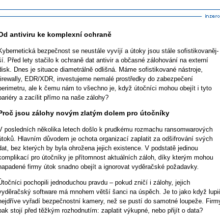
Od antiviru ke komplexní ochraně
Kybernetická bezpečnost se neustále vyvíjí a útoky jsou stále so­fis­ti­ko­va­něj­
ší. Před lety stačilo k ochraně dat antivir a občasné zá­lo­ho­vá­ní na externí
disk. Dnes je situace diametrálně odlišná. Máme so­fis­ti­ko­va­né nástroje,
firewally, EDR/XDR, investujeme nemalé prostředky do zabezpečení
perimetru, ale k čemu nám to všechno je, když útočníci mohou obejít i tyto
bariéry a zacílit přímo na naše zálohy?
Proč jsou zálohy novým zlatým dolem pro útočníky
V posledních několika letech došlo k prudkému rozmachu ransomwarových
útoků. Hlavním důvodem je ochota organizací zaplatit za odšifrování svých
dat, bez kterých by byla ohrožena jejich existence. V podstatě jedinou
komplikací pro útočníky je přítomnost aktuálních záloh, díky kterým mohou
napadené firmy útok snadno obejít a ignorovat vyděračské požadavky.
Útočníci pochopili jednoduchou pravdu – pokud zničí i zálohy, jejich
vyděračský software má mnohem větší šanci na úspěch. Je to jako když lupi
nejdříve vyřadí bezpečnostní kamery, než se pustí do samotné loupeže. Firm
pak stojí před těžkým rozhodnutím: zaplatit výkupné, nebo přijít o data?