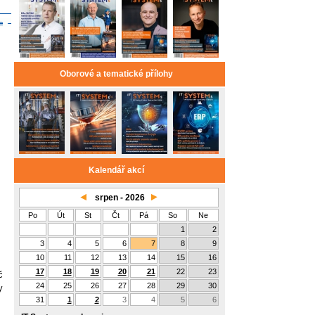
Oborové a tematické přílohy
Kalendář akcí
srpen - 2026
Po
Út
St
Čt
Pá
So
Ne
1
2
3
4
5
6
7
8
9
10
11
12
13
14
15
16
17
18
19
20
21
22
23
č
24
25
26
27
28
29
30
y
31
1
2
3
4
5
6