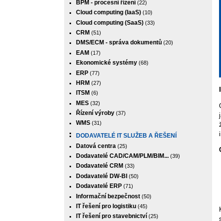
BPM - procesní řízení
(22)
Cloud computing (IaaS)
(10)
Cloud computing (SaaS)
(33)
CRM
(51)
DMS/ECM - správa dokumentů
(20)
EAM
(17)
Ekonomické systémy
(68)
ERP
(77)
HRM
(27)
ITSM
(6)
MES
(32)
Řízení výroby
(37)
WMS
(31)
DODAVATELÉ IT SLUŽEB A ŘEŠENÍ
Datová centra
(25)
Dodavatelé CAD/CAM/PLM/BIM...
(39)
Dodavatelé CRM
(33)
Dodavatelé DW-BI
(50)
Dodavatelé ERP
(71)
Informační bezpečnost
(50)
IT řešení pro logistiku
(45)
IT řešení pro stavebnictví
(25)