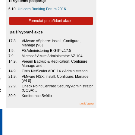
IT Systems podporuje
6.10.
Unicorn Banking Forum 2016
Formulář pro přidání akce
Další vybrané akce
17.8.
VMware vSphere: Install, Configure,
Manage [V8]
1.9.
F5 Administering BIG-IP v.17.5
7.9.
Microsoft Azure Administrator: AZ-104
14.9.
Veeam Backup & Replication: Configure,
Manage and...
á
14.9.
Citrix NetScaler ADC 14.x Administration
21.9.
VMware NSX: Install, Configure, Manage
.
[V4.0]
22.9.
Check Point Certified Security Administrator
R
(CCSA)...
30.9.
Konference Světlo
Další akce