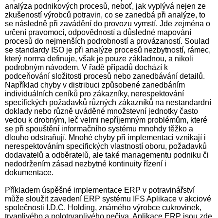
analýza podnikových procesů, neboť, jak vyplývá nejen ze
zkušeností výrobců potravin, co se zanedbá při analýze, to
se následně při zavádění do provozu vymstí. Jde zejména o
určení pravomocí, odpovědností a důsledné mapování
procesů do nejmenších podrobností a provázaností. Soulad
se standardy ISO je při analýze procesů nezbytností, rámec,
který norma definuje, však je pouze základnou, a nikoli
podrobným návodem. V řadě případů dochází k
podceňování složitosti procesů nebo zanedbávání detailů.
Například chyby v distribuci způsobené zanedbáním
individuálních ceníků pro zákazníky, nerespektování
specifických požadavků různých zákazníků na nestandardní
doklady nebo různě uváděné množstevní jednotky často
vedou k drobným, leč velmi nepříjemným problémům, které
se při spouštění informačního systému mnohdy těžko a
dlouho odstraňují. Mnohé chyby při implementaci vznikají i
nerespektováním specifických vlastností oboru, požadavků
dodavatelů a odběratelů, ale také managementu podniku či
nedodržením zásad nezbytné kontinuity řízení i
dokumentace.
Příkladem úspěšné implementace ERP v potravinářství
může sloužit zavedení ERP systému IFS Aplikace v akciové
společnosti I.D.C. Holding, známého výrobce cukrovinek,
trvanlivého a polotrvanlivého pečiva. Aplikace ERP jsou zde