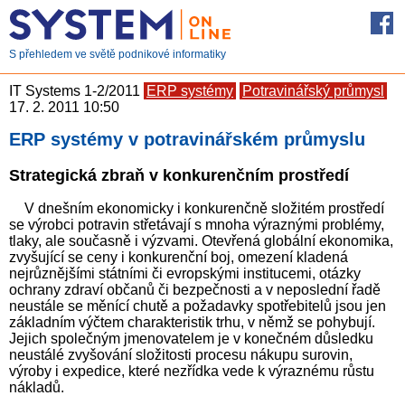
S přehledem ve světě podnikové informatiky
IT Systems 1-2/2011
ERP systémy
Potravinářský průmysl
17. 2. 2011 10:50
ERP systémy v potravinářském průmyslu
Strategická zbraň v konkurenčním prostředí
V dnešním ekonomicky i konkurenčně složitém prostředí
se výrobci potravin střetávají s mnoha výraznými problémy,
tlaky, ale současně i výzvami. Otevřená globální ekonomika,
zvyšující se ceny i konkurenční boj, omezení kladená
nejrůznějšími státními či evropskými institucemi, otázky
ochrany zdraví občanů či bezpečnosti a v neposlední řadě
neustále se měnící chutě a požadavky spotřebitelů jsou jen
základním výčtem charakteristik trhu, v němž se pohybují.
Jejich společným jmenovatelem je v konečném důsledku
neustálé zvyšování složitosti procesu nákupu surovin,
výroby i expedice, které nezřídka vede k výraznému růstu
nákladů.