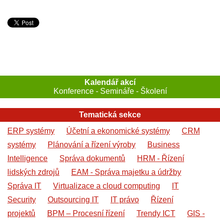
Kalendář akcí
Konference - Semináře - Školení
Tematická sekce
ERP systémy
Účetní a ekonomické systémy
CRM
systémy
Plánování a řízení výroby
Business
Intelligence
Správa dokumentů
HRM - Řízení
lidských zdrojů
EAM - Správa majetku a údržby
Správa IT
Virtualizace a cloud computing
IT
Security
Outsourcing IT
IT právo
Řízení
projektů
BPM – Procesní řízení
Trendy ICT
GIS -