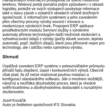
manažerským informacím přistupovat ze svého mobilního
telefonu. Webový portál pomáhá jistým způsobem i v oblasti
logistiky, protože ve svých výstupech poskytuje informace
také o stavu zásob v ostatních skladech včetně dceřiných
společností. S informačním systémem a jeho zavedením
přes všechny procesy výroby souvisí i inovace a
modernizace výrobních linek. Propojení ERP aplikace
prostřednictvím modulu Servisní služby s výrobními
automaty přinese technologům další možnosti sledování a
vyhodnocování údajů z výroby (počty dávek surovin, teplotu
automatů, popř. dalších údajů), které jsou přínosné nejen pro
technology, ale i údržbu nebo samotnou výrobu.
Shrnutí
Úspěšné zavedení ERP systému v potravinářském průmyslu
přináší řadu zlepšení, úspor i konkurenčních výhod. Obecně
však platí, že již nelze realizovat pouhou instalaci a
konfiguraci standardního softwaru. Jde o mnohem složitější,
náročný a nezřídka dlouhodobý proces, který je vhodné
svěřit kvalitnímu a důvěryhodnému dodavateli s rozsáhlými
zkušenostmi.
Jozef Kováčik
Autor je ředitelem společnosti IFS Slovakia.