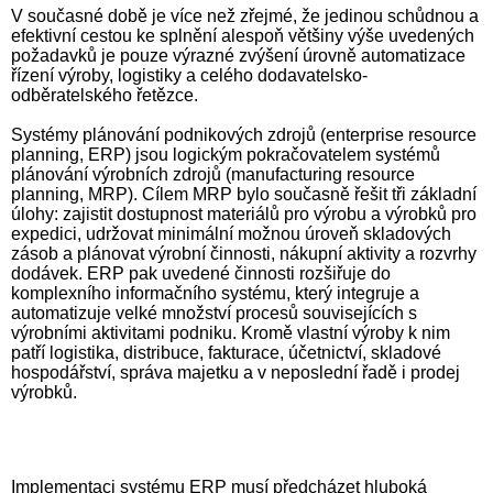
V současné době je více než zřejmé, že jedinou schůdnou a
efektivní cestou ke splnění alespoň většiny výše uvedených
požadavků je pouze výrazné zvýšení úrovně automatizace
řízení výroby, logistiky a celého dodavatelsko-
odběratelského řetězce.
Systémy plánování podnikových zdrojů (enterprise resource
planning, ERP) jsou logickým pokračovatelem systémů
plánování výrobních zdrojů (manufacturing resource
planning, MRP). Cílem MRP bylo současně řešit tři základní
úlohy: zajistit dostupnost materiálů pro výrobu a výrobků pro
expedici, udržovat minimální možnou úroveň skladových
zásob a plánovat výrobní činnosti, nákupní aktivity a rozvrhy
dodávek. ERP pak uvedené činnosti rozšiřuje do
komplexního informačního systému, který integruje a
automatizuje velké množství procesů souvisejících s
výrobními aktivitami podniku. Kromě vlastní výroby k nim
patří logistika, distribuce, fakturace, účetnictví, skladové
hospodářství, správa majetku a v neposlední řadě i prodej
výrobků.
Implementaci systému ERP musí předcházet hluboká