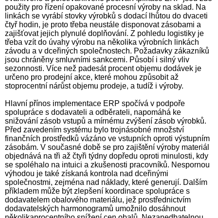
použity pro řízení opakované procesní výroby na sklad. Na
linkách se vyrábí stovky výrobků s dodací lhůtou do dvaceti
čtyř hodin, je proto třeba neustále disponovat zásobami a
zajišťovat jejich plynulé doplňování. Z pohledu logistiky je
třeba vzít do úvahy výrobu na několika výrobních linkách
závodu a v dceřiných společnostech. Požadavky zákazníků
jsou chráněny smluvními sankcemi. Působí i silný vliv
sezonnosti. Více než padesát procent objemu dodávek je
určeno pro prodejní akce, které mohou způsobit až
stoprocentní nárůst objemu prodeje, a tudíž i výroby.
Hlavní přínos implementace ERP spočívá v podpoře
spolupráce s dodavateli a odběrateli, napomáhá ke
snižování zásob vstupů a mírnému zvýšení zásob výrobků.
Před zavedením systému bylo trojnásobné množství
finančních prostředků vázáno ve vstupních oproti výstupním
zásobám. V současné době se pro zajištění výroby materiál
objednává na tři až čtyři týdny dopředu oproti minulosti, kdy
se spoléhalo na intuici a zkušenosti pracovníků. Nespornou
výhodou je také získaná kontrola nad dceřinými
společnostmi, zejména nad náklady, které generují. Dalším
příkladem může být zlepšení koordinace spolupráce s
dodavatelem obalového materiálu, jež prostřednictvím
dodavatelských harmonogramů umožnilo dosáhnout
několikaprocentního snížení cen obalů. Nezanedbatelnou