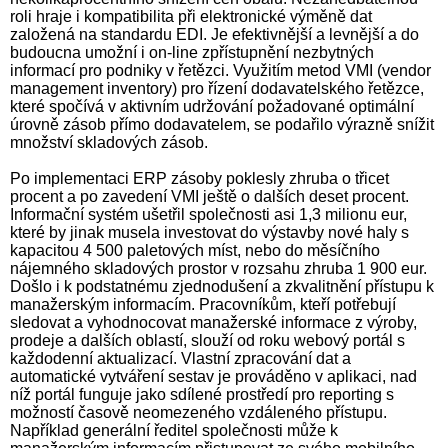
roli hraje i kompatibilita při elektronické výměně dat
založená na standardu EDI. Je efektivnější a levnější a do
budoucna umožní i on-line zpřístupnění nezbytných
informací pro podniky v řetězci. Využitím metod VMI (vendor
management inventory) pro řízení dodavatelského řetězce,
které spočívá v aktivním udržování požadované optimální
úrovně zásob přímo dodavatelem, se podařilo výrazně snížit
množství skladových zásob.
Po implementaci ERP zásoby poklesly zhruba o třicet
procent a po zavedení VMI ještě o dalších deset procent.
Informační systém ušetřil společnosti asi 1,3 milionu eur,
které by jinak musela investovat do výstavby nové haly s
kapacitou 4 500 paletových míst, nebo do měsíčního
nájemného skladových prostor v rozsahu zhruba 1 900 eur.
Došlo i k podstatnému zjednodušení a zkvalitnění přístupu k
manažerským informacím. Pracovníkům, kteří potřebují
sledovat a vyhodnocovat manažerské informace z výroby,
prodeje a dalších oblastí, slouží od roku webový portál s
každodenní aktualizací. Vlastní zpracování dat a
automatické vytváření sestav je prováděno v aplikaci, nad
níž portál funguje jako sdílené prostředí pro reporting s
možností časově neomezeného vzdáleného přístupu.
Například generální ředitel společnosti může k