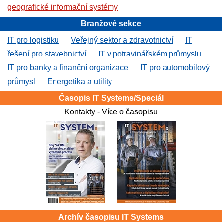
geografické informační systémy
Branžové sekce
IT pro logistiku
Veřejný sektor a zdravotnictví
IT
řešení pro stavebnictví
IT v potravinářském průmyslu
IT pro banky a finanční organizace
IT pro automobilový
průmysl
Energetika a utility
Časopis IT Systems/Speciál
Kontakty
-
Více o časopisu
Archív časopisu IT Systems