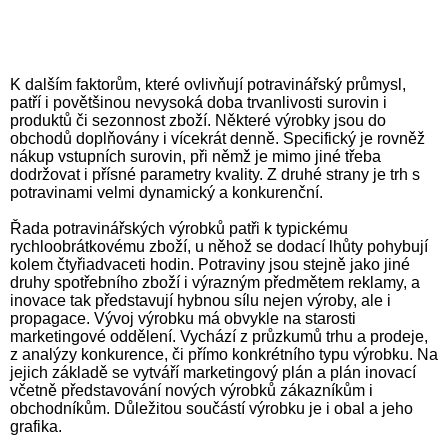
K dalším faktorům, které ovlivňují potravinářský průmysl,
patří i povětšinou nevysoká doba trvanlivosti surovin i
produktů či sezonnost zboží. Některé výrobky jsou do
obchodů doplňovány i vícekrát denně. Specifický je rovněž
nákup vstupních surovin, při němž je mimo jiné třeba
dodržovat i přísné parametry kvality. Z druhé strany je trh s
potravinami velmi dynamický a konkurenční.
Řada potravinářských výrobků patři k typickému
rychloobrátkovému zboží, u něhož se dodací lhůty pohybují
kolem čtyřiadvaceti hodin. Potraviny jsou stejně jako jiné
druhy spotřebního zboží i výrazným předmětem reklamy, a
inovace tak představují hybnou sílu nejen výroby, ale i
propagace. Vývoj výrobku má obvykle na starosti
marketingové oddělení. Vychází z průzkumů trhu a prodeje,
z analýzy konkurence, či přímo konkrétního typu výrobku. Na
jejich základě se vytváří marketingový plán a plán inovací
včetně představování nových výrobků zákazníkům i
obchodníkům. Důležitou součástí výrobku je i obal a jeho
grafika.