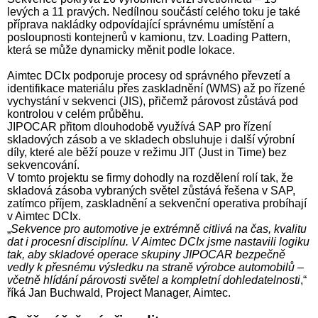
levých a 11 pravých. Nedílnou součástí celého toku je také
příprava nakládky odpovídající správnému umístění a
posloupnosti kontejnerů v kamionu, tzv. Loading Pattern,
která se může dynamicky měnit podle lokace.
Aimtec DCIx podporuje procesy od správného převzetí a
identifikace materiálu přes zaskladnění (WMS) až po řízené
vychystání v sekvenci (JIS), přičemž párovost zůstává pod
kontrolou v celém průběhu.
JIPOCAR přitom dlouhodobě využívá SAP pro řízení
skladových zásob a ve skladech obsluhuje i další výrobní
díly, které ale běží pouze v režimu JIT (Just in Time) bez
sekvencování.
V tomto projektu se firmy dohodly na rozdělení rolí tak, že
skladová zásoba vybraných světel zůstává řešena v SAP,
zatímco příjem, zaskladnění a sekvenční operativa probíhají
v Aimtec DCIx.
„
Sekvence pro automotive je extrémně citlivá na čas, kvalitu
dat i procesní disciplínu. V Aimtec DCIx jsme nastavili logiku
tak, aby skladové operace skupiny JIPOCAR bezpečně
vedly k přesnému výsledku na straně výrobce automobilů –
včetně hlídání párovosti světel a kompletní dohledatelnosti
,“
říká Jan Buchwald, Project Manager, Aimtec.