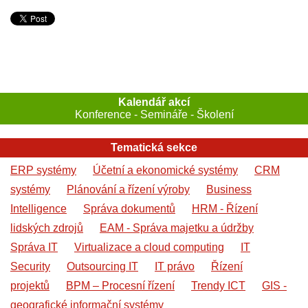
Kalendář akcí
Konference - Semináře - Školení
Tematická sekce
ERP systémy
Účetní a ekonomické systémy
CRM
systémy
Plánování a řízení výroby
Business
Intelligence
Správa dokumentů
HRM - Řízení
lidských zdrojů
EAM - Správa majetku a údržby
Správa IT
Virtualizace a cloud computing
IT
Security
Outsourcing IT
IT právo
Řízení
projektů
BPM – Procesní řízení
Trendy ICT
GIS -
geografické informační systémy