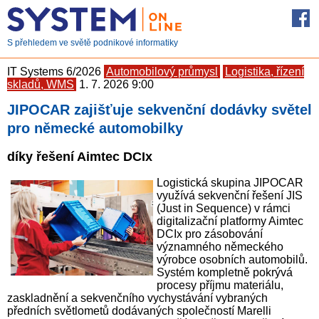
S přehledem ve světě podnikové informatiky
IT Systems 6/2026
Automobilový průmysl
Logistika, řízení
skladů, WMS
1. 7. 2026 9:00
JIPOCAR zajišťuje sekvenční dodávky světel
pro německé automobilky
díky řešení Aimtec DCIx
Logistická skupina JIPOCAR
využívá sekvenční řešení JIS
(Just in Sequence) v rámci
digitalizační platformy Aimtec
DCIx pro zásobování
významného německého
výrobce osobních automobilů.
Systém kompletně pokrývá
procesy příjmu materiálu,
zaskladnění a sekvenčního vychystávání vybraných
předních světlometů dodávaných společností Marelli