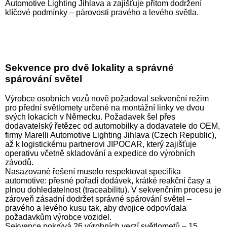
Automotive Lighting Jihlava a zajišťuje přitom dodržení
klíčové podmínky – párovosti pravého a levého světla.
Sekvence pro dvě lokality a správné
spárování světel
Výrobce osobních vozů nově požadoval sekvenční režim
pro přední světlomety určené na montážní linky ve dvou
svých lokacích v Německu. Požadavek šel přes
dodavatelský řetězec od automobilky a dodavatele do OEM,
firmy Marelli Automotive Lighting Jihlava (Czech Republic),
až k logistickému partnerovi JIPOCAR, který zajišťuje
operativu včetně skladování a expedice do výrobních
závodů.
Nasazované řešení muselo respektovat specifika
automotive: přesné pořadí dodávek, krátké reakční časy a
plnou dohledatelnost (traceabilitu). V sekvenčním procesu je
zároveň zásadní dodržet správné spárování světel –
pravého a levého kusu tak, aby dvojice odpovídala
požadavkům výrobce vozidel.
Sekvence pokrývá 26 výrobních verzí světlometů – 15