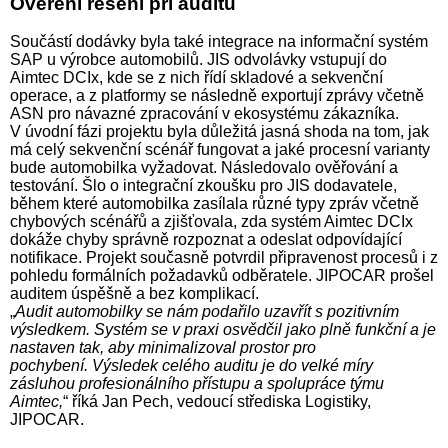
Ověření řešení při auditu
Součástí dodávky byla také integrace na informační systém
SAP u výrobce automobilů. JIS odvolávky vstupují do
Aimtec DCIx, kde se z nich řídí skladové a sekvenční
operace, a z platformy se následně exportují zprávy včetně
ASN pro návazné zpracování v ekosystému zákazníka.
V úvodní fázi projektu byla důležitá jasná shoda na tom, jak
má celý sekvenční scénář fungovat a jaké procesní varianty
bude automobilka vyžadovat. Následovalo ověřování a
testování. Šlo o integrační zkoušku pro JIS dodavatele,
během které automobilka zasílala různé typy zpráv včetně
chybových scénářů a zjišťovala, zda systém Aimtec DCIx
dokáže chyby správně rozpoznat a odeslat odpovídající
notifikace. Projekt současně potvrdil připravenost procesů i z
pohledu formálních požadavků odběratele. JIPOCAR prošel
auditem úspěšně a bez komplikací.
„
Audit automobilky se nám podařilo uzavřít s pozitivním
výsledkem. Systém se v praxi osvědčil jako plně funkční a je
nastaven tak, aby minimalizoval prostor pro
pochybení.
Výsledek celého auditu je do velké míry
zásluhou profesionálního přístupu a spolupráce týmu
Aimtec,
“ říká Jan Pech, vedoucí střediska Logistiky,
JIPOCAR.