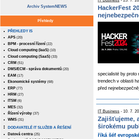
IT Business
- 25. 7. 2
Archiv SystemNEWS
HackerFest 20
nejnebezpečn
Přehledy
PŘEHLEDY IS
APS
(20)
BPM - procesní řízení
(22)
Cloud computing (IaaS)
(10)
Cloud computing (SaaS)
(33)
CRM
(51)
DMS/ECM - správa dokumentů
(20)
specialisté by proto
EAM
(17)
trendech v oblasti h
Ekonomické systémy
(68)
před nejnebezpečně
ERP
(77)
HRM
(27)
ITSM
(6)
MES
(32)
IT Business
- 10. 7. 2
Řízení výroby
(37)
Zajišťujeme, 
WMS
(31)
širokému pub
DODAVATELÉ IT SLUŽEB A ŘEŠENÍ
Datová centra
(25)
říká šéf evrops