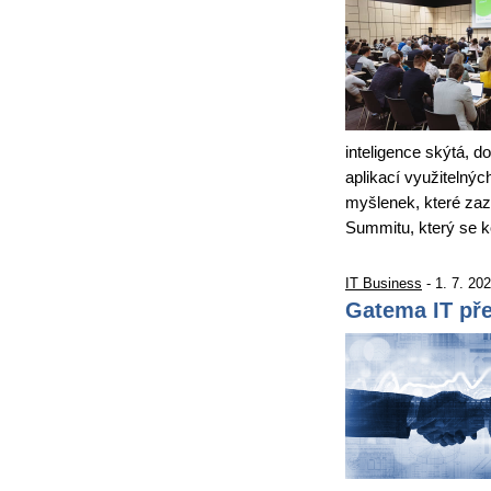
inteligence skýtá, d
aplikací využitelnýc
myšlenek, které zazn
Summitu, který se k
IT Business
- 1. 7. 20
Gatema IT pře