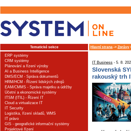
Tematické sekce
Hlavní strana
->
Zprávy
ERP systémy
CRM systémy
IT Business
- 5. 8. 20
Plánování a řízení výroby
Slovenská SY
AI a Business Intelligence
rakouský trh 
DMS/ECM - Správa dokumentů
HRM/HCM - Řízení lidských zdrojů
EAM/CMMS - Správa majetku a údržby
Účetní a ekonomické systémy
ITSM (ITIL) - Řízení IT
Cloud a virtualizace IT
IT Security
Logistika, řízení skladů, WMS
IT právo
GIS - geografické informační systémy
Projektové řízení