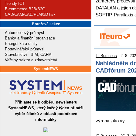
zaměřeny především
Trendy ICT
DATALAN a jejich dc
E-commerce B2B/B2C
CAD/CAM/CAE/PLM/3D tisk
SOFTIP, Parallaxis
Branžové sekce
Automobilový průmysl
Banky a finanční organizace
Energetika a utility
Potravinářský průmysl
Stavebnictví - BIM, CAFM
IT Business
- 2. 8. 20
Veřejný sektor a zdravotnictví
Nahlédněte d
SystemNEWS
CADfórum 20
Přihlaste se k odběru newsletteru
SystemNEWS, který každý týden přináší
výběr článků z oblasti podnikové
informatiky
výroby jako vy.