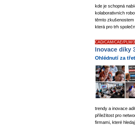
kde je schopná nabí
kolaborativních rob
těmto zkušenostem F
která pro trh společ
CAD/CAM/CAE/PLM/3D
Inovace díky 
Ohlédnutí za tř
trendy a inovace adi
příležitost pro netw
firmami, které hleda