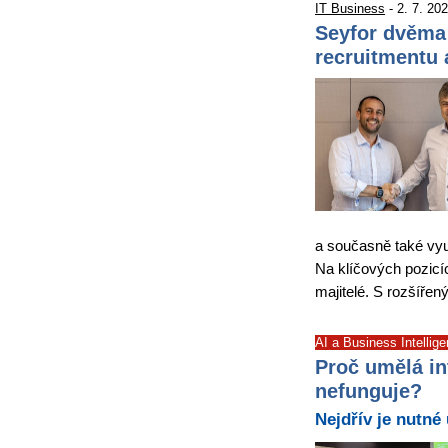
IT Business
- 2. 7. 20
Seyfor dvěma 
recruitmentu
a současně také využ
Na klíčových pozicí
majitelé. S rozšířen
AI a Business Intellig
Proč umělá in
nefunguje?
Nejdřív je nutné 