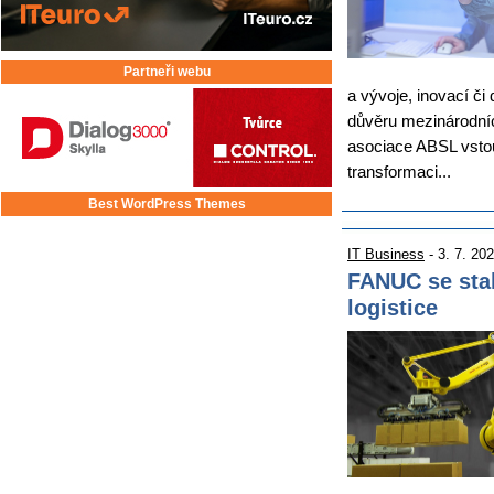
Partneři webu
a vývoje, inovací či 
důvěru mezinárodníc
asociace ABSL vstoup
transformaci...
Best WordPress Themes
IT Business
- 3. 7. 20
FANUC se stal
logistice