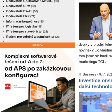
Dodavatelé CAD/CAM/PLM/BIM...
(39)
Dodavatelé CRM
(33)
Dodavatelé DW-BI
(50)
Dodavatelé ERP
(71)
Informační bezpečnost
(50)
IT řešení pro logistiku
(45)
IT řešení pro stavebnictví
(25)
Řešení pro veřejný a státní sektor
(27)
dvojky v prodeji tel
Inzerce
novinek? Co vlastně
tom jsme se bavili 
marketingu TCL.
IT Business
- 9. 7. 20
Investice on
další technol