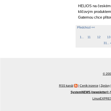
HELIOS na českém t
klíčovým produktem 
Gatemou chce přito
Předchozí <<
1...
11
12
13
31...
© 2001
RSS kanál
|
Ceník inzerce
|
Zprávy
SystemNEWS (newsletter):
A
LinuxEXPRES