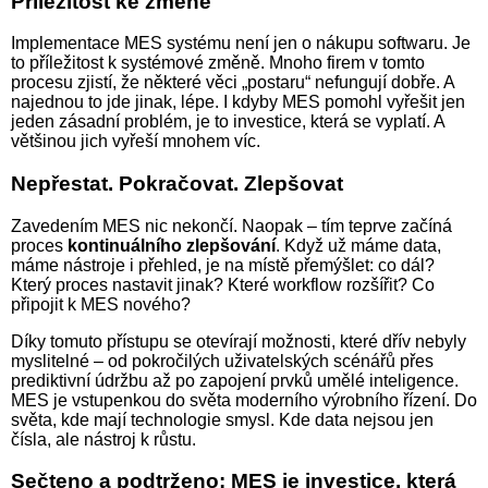
Příležitost ke změně
Implementace MES systému není jen o nákupu softwaru. Je
to příležitost k systémové změně. Mnoho firem v tomto
procesu zjistí, že některé věci „postaru“ nefungují dobře. A
najednou to jde jinak, lépe. I kdyby MES pomohl vyřešit jen
jeden zásadní problém, je to investice, která se vyplatí. A
většinou jich vyřeší mnohem víc.
Nepřestat. Pokračovat. Zlepšovat
Zavedením MES nic nekončí. Naopak – tím teprve začíná
proces
kontinuálního zlepšování
. Když už máme data,
máme nástroje i přehled, je na místě přemýšlet: co dál?
Který proces nastavit jinak? Které workflow rozšířit? Co
připojit k MES nového?
Díky tomuto přístupu se otevírají možnosti, které dřív nebyly
myslitelné – od pokročilých uživatelských scénářů přes
prediktivní údržbu až po zapojení prvků umělé inteligence.
MES je vstupenkou do světa moderního výrobního řízení. Do
světa, kde mají technologie smysl. Kde data nejsou jen
čísla, ale nástroj k růstu.
Sečteno a podtrženo: MES je investice, která