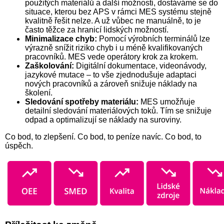
použitých materiálů a další možnosti, dostáváme se do
situace, kterou bez APS v rámci MES systému stejně
kvalitně řešit nelze. A už vůbec ne manuálně, to je
často těžce za hranicí lidských možností.
Minimalizace chyb:
Pomocí výrobních terminálů lze
výrazně snížit riziko chyb i u méně kvalifikovaných
pracovníků. MES vede operátory krok za krokem.
Zaškolování:
Digitální dokumentace, videonávody,
jazykové mutace – to vše zjednodušuje adaptaci
nových pracovníků a zároveň snižuje náklady na
školení.
Sledování spotřeby materiálu:
MES umožňuje
detailní sledování materiálových toků. Tím se snižuje
odpad a optimalizují se náklady na suroviny.
Co bod, to zlepšení. Co bod, to peníze navíc. Co bod, to
úspěch.