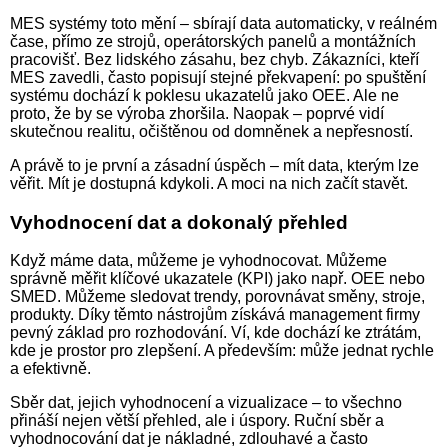
MES systémy toto mění – sbírají data automaticky, v reálném
čase, přímo ze strojů, operátorských panelů a montážních
pracovišť. Bez lidského zásahu, bez chyb. Zákazníci, kteří
MES zavedli, často popisují stejné překvapení: po spuštění
systému dochází k poklesu ukazatelů jako OEE. Ale ne
proto, že by se výroba zhoršila. Naopak – poprvé vidí
skutečnou realitu, očištěnou od domněnek a nepřesností.
A právě to je první a zásadní úspěch – mít data, kterým lze
věřit. Mít je dostupná kdykoli. A moci na nich začít stavět.
Vyhodnocení dat a dokonalý přehled
Když máme data, můžeme je vyhodnocovat. Můžeme
správně měřit klíčové ukazatele (KPI) jako např. OEE nebo
SMED. Můžeme sledovat trendy, porovnávat směny, stroje,
produkty. Díky těmto nástrojům získává management firmy
pevný základ pro rozhodování. Ví, kde dochází ke ztrátám,
kde je prostor pro zlepšení. A především: může jednat rychle
a efektivně.
Sběr dat, jejich vyhodnocení a vizualizace – to všechno
přináší nejen větší přehled, ale i úspory. Ruční sběr a
vyhodnocování dat je nákladné, zdlouhavé a často