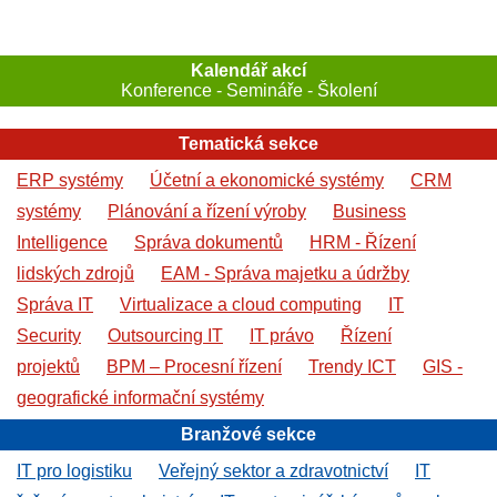
Kalendář akcí
Konference - Semináře - Školení
Tematická sekce
ERP systémy
Účetní a ekonomické systémy
CRM
systémy
Plánování a řízení výroby
Business
Intelligence
Správa dokumentů
HRM - Řízení
lidských zdrojů
EAM - Správa majetku a údržby
Správa IT
Virtualizace a cloud computing
IT
Security
Outsourcing IT
IT právo
Řízení
projektů
BPM – Procesní řízení
Trendy ICT
GIS -
geografické informační systémy
Branžové sekce
IT pro logistiku
Veřejný sektor a zdravotnictví
IT