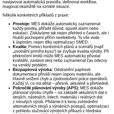
nastavovat automatická pravidla, definovat workflow,
reagovat okamžitě na vzniklé situace.
Několik konkrétních příkladů z praxe:
Prostoje:
MES dokáže automaticky zaznamenat
každý prostoj, přiřadit důvod, spustit alarm nebo
eskalaci. Získáváme tak ne­jen přehled o časech, ale i
hlubší pochopení příčin neefektivity. To vše vede
k úsporám, nejen díky optimalizaci SMED.
Kvalita:
Pomocí kontrolních plánů a scénářů (např.
„uvolnění prvního kusu“) se zvyšuje kvalita výroby. Při
překročení limitů může MES automaticky přivolat
kvalitáře, zastavit stroj nebo zaznamenat čas odezvy
na vzniklý problém.
Bezpapírová výroba:
Odstranění papírové
dokumentace přináší nejen úsporu materiálu, ale
hlavně snížení chyb a zjednodušení práce operátorů.
Každý ví, co má dělat – přesně, aktuálně a přehledně.
Pokročilé plánování výroby (APS):
MES dokáže
plánovat výrobu chytře – na základě aktuálních dat o
strojích, nástrojích, lidech, materiálu i reálných dat
z minulých výrob. Přidáme-li k tomu zohlednění
alternativních strojů a výrobních postupů, optimalizaci
z pohledu slučování výrobních příkazů z hlediska