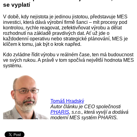
se vyplatí
V době, kdy nejistota je jedinou jistotou, představuje MES
investici, která dává výrobní firmě šanci – mít procesy pod
kontrolou, rychle reagovat, zefektivňovat výrobu a dělat
rozhodnutí na základě pravdivých dat. Ať už jde o
každodenní operativu nebo strategické plánování, MES je
klíčem k tomu, jak být o krok napřed.
Kdo zvládne řídit výrobu v reálném čase, ten má budoucnost
ve svých rukou. A právě v tom spočívá největší hodnota MES
systému.
Tomáš Hradský
Autor článku je CEO společnosti
PHARIS
, s.r.o., která vyvíjí a dodává
moderní MES systém PHARIS.