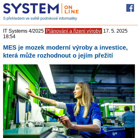
S přehledem ve světě podnikové informatiky
IT Systems 4/2025
Plánování a řízení výroby
17. 5. 2025
18:54
MES je mozek moderní výroby a investice,
která může rozhodnout o jejím přežití