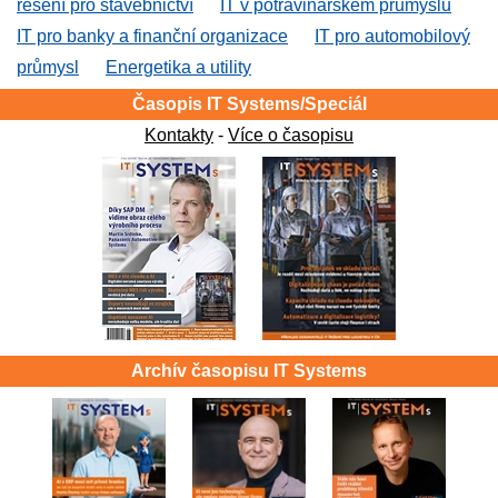
řešení pro stavebnictví
IT v potravinářském průmyslu
IT pro banky a finanční organizace
IT pro automobilový
průmysl
Energetika a utility
Časopis IT Systems/Speciál
Kontakty
-
Více o časopisu
Archív časopisu IT Systems