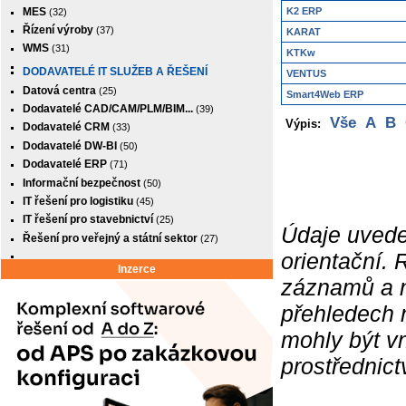
MES
K2 ERP
(32)
Řízení výroby
(37)
KARAT
WMS
(31)
KTKw
DODAVATELÉ IT SLUŽEB A ŘEŠENÍ
VENTUS
Datová centra
(25)
Smart4Web ERP
Dodavatelé CAD/CAM/PLM/BIM...
(39)
Vše
A
B
Výpis:
Dodavatelé CRM
(33)
Dodavatelé DW-BI
(50)
Dodavatelé ERP
(71)
Informační bezpečnost
(50)
IT řešení pro logistiku
(45)
IT řešení pro stavebnictví
(25)
Údaje uvede
Řešení pro veřejný a státní sektor
(27)
orientační.
Inzerce
záznamů a ne
přehledech 
mohly být v
prostřednic