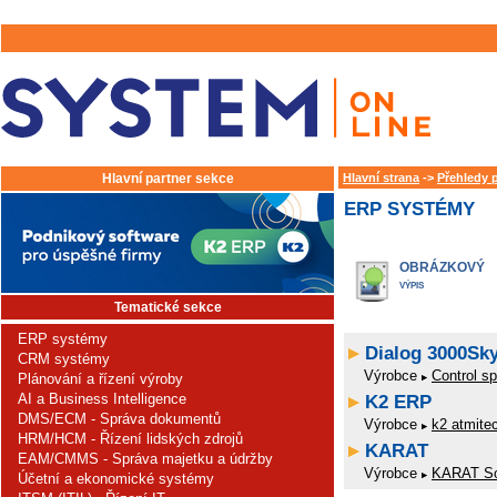
Hlavní partner sekce
Hlavní strana
->
Přehledy 
ERP SYSTÉMY
OBRÁZKOVÝ
VÝPIS
Tematické sekce
ERP systémy
Dialog 3000Sky
CRM systémy
Výrobce
Control spo
Plánování a řízení výroby
AI a Business Intelligence
K2 ERP
DMS/ECM - Správa dokumentů
Výrobce
k2 atmitec
HRM/HCM - Řízení lidských zdrojů
KARAT
EAM/CMMS - Správa majetku a údržby
Výrobce
KARAT Sof
Účetní a ekonomické systémy