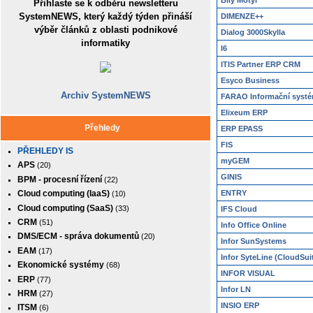
Bílý Motýl
Přihlaste se k odběru newsletteru
SystemNEWS, který každý týden přináší
DIMENZE++
výběr článků z oblasti podnikové
Dialog 3000Skylla
informatiky
I6
ITIS Partner ERP CRM
Esyco Business
Archiv SystemNEWS
FARAO Informační syst
Elixeum ERP
Přehledy
ERP EPASS
FIS
PŘEHLEDY IS
myGEM
APS
(20)
GINIS
BPM - procesní řízení
(22)
ENTRY
Cloud computing (IaaS)
(10)
Cloud computing (SaaS)
(33)
IFS Cloud
CRM
(51)
Info Office Online
DMS/ECM - správa dokumentů
(20)
Infor SunSystems
EAM
(17)
Infor SyteLine (CloudSuit
Ekonomické systémy
(68)
INFOR VISUAL
ERP
(77)
Infor LN
HRM
(27)
INSIO ERP
ITSM
(6)