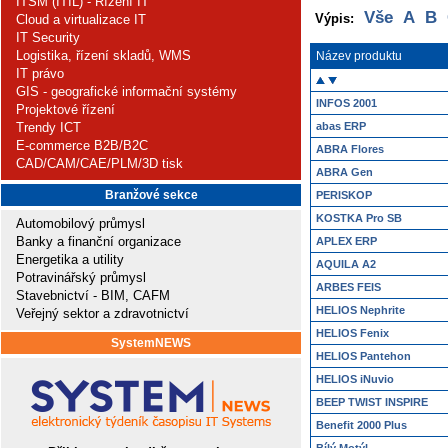
ITSM (ITIL) - Řízení IT
Vše
A
B
Výpis:
Cloud a virtualizace IT
IT Security
Logistika, řízení skladů, WMS
Název produktu
IT právo
GIS - geografické informační systémy
INFOS 2001
Projektové řízení
Trendy ICT
abas ERP
E-commerce B2B/B2C
ABRA Flores
CAD/CAM/CAE/PLM/3D tisk
ABRA Gen
Branžové sekce
PERISKOP
KOSTKA Pro SB
Automobilový průmysl
Banky a finanční organizace
APLEX ERP
Energetika a utility
AQUILA A2
Potravinářský průmysl
ARBES FEIS
Stavebnictví - BIM, CAFM
HELIOS Nephrite
Veřejný sektor a zdravotnictví
HELIOS Fenix
SystemNEWS
HELIOS Pantehon
HELIOS iNuvio
BEEP TWIST INSPIRE
Benefit 2000 Plus