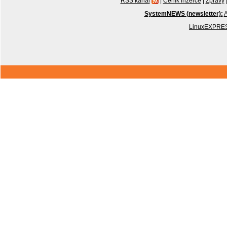
RSS kanál
|
Ceník inzerce
|
Zprávy
SystemNEWS (newsletter):
A
LinuxEXPRES