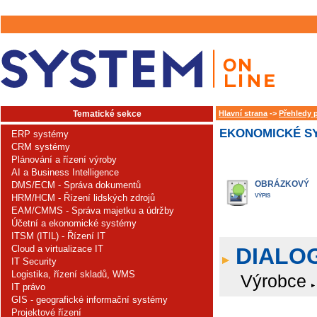
Tematické sekce
Hlavní strana
->
Přehledy 
EKONOMICKÉ SY
ERP systémy
CRM systémy
Plánování a řízení výroby
AI a Business Intelligence
OBRÁZKOVÝ
DMS/ECM - Správa dokumentů
HRM/HCM - Řízení lidských zdrojů
VÝPIS
EAM/CMMS - Správa majetku a údržby
Účetní a ekonomické systémy
ITSM (ITIL) - Řízení IT
Cloud a virtualizace IT
DIALOG
IT Security
Logistika, řízení skladů, WMS
Výrobce
IT právo
GIS - geografické informační systémy
Projektové řízení