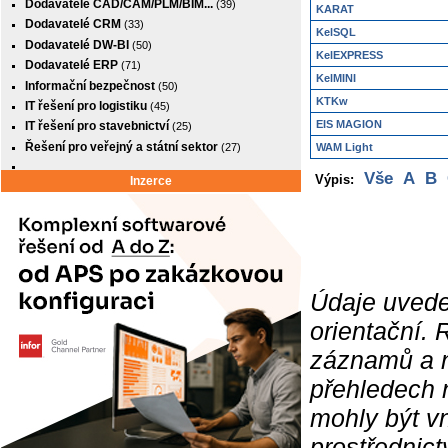
Dodavatelé CAD/CAM/PLM/BIM...
(39)
KARAT
Dodavatelé CRM
(33)
KelSQL
Dodavatelé DW-BI
(50)
KelEXPRESS
Dodavatelé ERP
(71)
KelMINI
Informační bezpečnost
(50)
KTKw
IT řešení pro logistiku
(45)
EIS MAGION
IT řešení pro stavebnictví
(25)
Řešení pro veřejný a státní sektor
(27)
WAM Light
Vše
A
B
Výpis:
Inzerce
Údaje uvede
orientační.
záznamů a ne
přehledech 
mohly být v
prostřednic