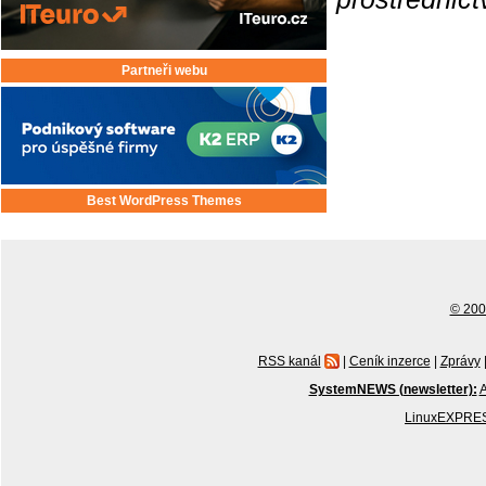
Partneři webu
Best WordPress Themes
© 2001
RSS kanál
|
Ceník inzerce
|
Zprávy
SystemNEWS (newsletter):
A
LinuxEXPRES