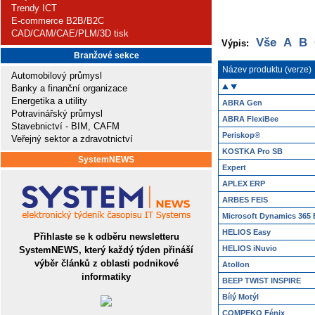
Trendy ICT
E-commerce B2B/B2C
CAD/CAM/CAE/PLM/3D tisk
Vše
A
B
Výpis:
Branžové sekce
Název produktu (verze)
Automobilový průmysl
Banky a finanční organizace
Energetika a utility
ABRA Gen
Potravinářský průmysl
ABRA FlexiBee
Stavebnictví - BIM, CAFM
Periskop®
Veřejný sektor a zdravotnictví
KOSTKA Pro SB
SystemNEWS
Expert
APLEX ERP
ARBES FEIS
Microsoft Dynamics 365 
HELIOS Easy
Přihlaste se k odběru newsletteru
HELIOS iNuvio
SystemNEWS, který každý týden přináší
výběr článků z oblasti podnikové
Atollon
informatiky
BEEP TWIST INSPIRE
Bílý Motýl
COMPEKO Fénix