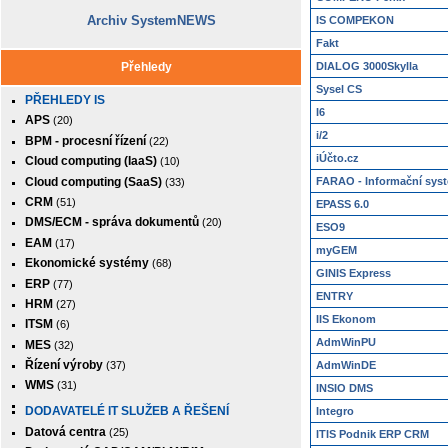
Archiv SystemNEWS
IS COMPEKON
Fakt
Přehledy
DIALOG 3000Skylla
Sysel CS
PŘEHLEDY IS
I6
APS
(20)
i/2
BPM - procesní řízení
(22)
iÚčto.cz
Cloud computing (IaaS)
(10)
Cloud computing (SaaS)
FARAO - Informační sys
(33)
CRM
(51)
EPASS 6.0
DMS/ECM - správa dokumentů
(20)
ESO9
EAM
(17)
myGEM
Ekonomické systémy
(68)
GINIS Express
ERP
(77)
ENTRY
HRM
(27)
IIS Ekonom
ITSM
(6)
AdmWinPU
MES
(32)
Řízení výroby
AdmWinDE
(37)
WMS
(31)
INSIO DMS
DODAVATELÉ IT SLUŽEB A ŘEŠENÍ
Integro
Datová centra
(25)
ITIS Podnik ERP CRM