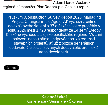
Adam Heres Vostarek,
regionální manažer PlanRadaru pro Českou republiku.
Průzkum „Construction Survey Report 2026: Managing
Project Changes in the Age of AI“ vychází z online
dotazníkového šetření o 37 otázkách, které proběhlo v
lednu 2026 mezi 1 728 respondenty ze 14 zemí Evropy,
Blízkého východu a asijsko-pacifického regionu. Všichni
oslovení nesou přímou odpovědnost za realizaci
stavebních projektů, ať už z pozice generálních
dodavatelů, specializovaných dodavatelů, architektů
nebo developerů.
Kalendář akcí
Konference - Semináře - Školení