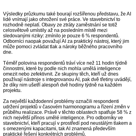
Výsledky průzkumu také bourají rozšířenou představu, že AI
lidé vnímají jako ohrožení své práce. Ve stavebnictví to
rozhodně neplatí. Obavy ze ztráty zaměstnání se totiž
celosvětově umístily až na posledním místě mezi
sledovanými riziky: zmínilo je pouze 6 % respondentů.
Odborníci naopak považují AI za praktický nástroj, který jim
může pomoci zvládat tlak a nároky běžného pracovního
dne.
Téměř polovina respondentů tráví více než 11 hodin týdně
činnostmi, které by podle nich mohla umělá inteligence
omezit nebo zefektivnit. Ze skupiny těch, kteří už dnes
používají nástroje s integrovanou AI, pak dvě třetiny uvádějí,
že díky nim ušetří alespoň dvě hodiny týdně na každém
projektu.
Za největší každodenní problémy označili respondenti
udržení projektů v časovém harmonogramu a řízení změn v
průběhu realizace. Právě v těchto oblastech spatřuje 58 % z
nich největší přínos umělé inteligence. Pro odborníky ve
stavebnictví, kteří pracují v prostředí pod neustálým tlakem a
s omezenými kapacitami, tak AI znamená především
praktické řešení konkrétních problémů.