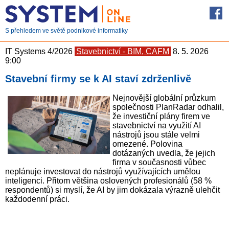
S přehledem ve světě podnikové informatiky
IT Systems 4/2026
Stavebnictví - BIM, CAFM
8. 5. 2026
9:00
Stavební firmy se k AI staví zdrženlivě
Nejnovější globální průzkum
společnosti PlanRadar odhalil,
že investiční plány firem ve
stavebnictví na využití AI
nástrojů jsou stále velmi
omezené. Polovina
dotázaných uvedla, že jejich
firma v současnosti vůbec
neplánuje investovat do nástrojů využívajících umělou
inteligenci. Přitom většina oslovených profesionálů (58 %
respondentů) si myslí, že AI by jim dokázala výrazně ulehčit
každodenní práci.