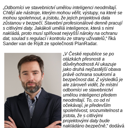
„
Odborníci ve stavebnictví umělou inteligenci neodmítají.
Chtějí ale nástroje, kterým mohou věřit, výstupy, na které se
mohou spolehnout, a jistotu, že jejich projektová data
zůstanou v bezpečí. Stavební profesionálové denně pracují
s citlivými daty. Jakákoli umělá inteligence, která s nimi
nakládá, proto musí splňovat nejvyšší nároky na ochranu
dat, soulad s regulací i kontrolu ze strany uživatelů
,“ říká
Sander van de Rijdt ze společnosti PlanRadar.
„
V České republice se po
otázkách přesnosti a
důvěryhodnosti AI ukazuje
jako druhá nejčastější obava
právě ochrana soukromí a
bezpečnost dat. Z výsledků je
ale zároveň vidět, že místní
odborníci ve stavebnictví
umělou inteligenci předem
neodmítají. To, co od ní
očekávají, je především
spolehlivost, srozumitelnost a
jistota, že s citlivými
projektovými daty bude
nakládáno bezpečně
,“ dodává