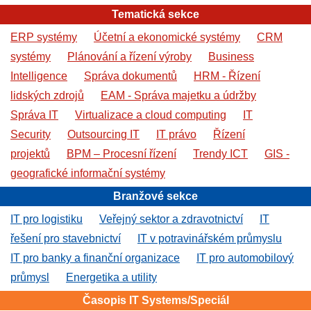
Tematická sekce
ERP systémy
Účetní a ekonomické systémy
CRM
systémy
Plánování a řízení výroby
Business
Intelligence
Správa dokumentů
HRM - Řízení
lidských zdrojů
EAM - Správa majetku a údržby
Správa IT
Virtualizace a cloud computing
IT
Security
Outsourcing IT
IT právo
Řízení
projektů
BPM – Procesní řízení
Trendy ICT
GIS -
geografické informační systémy
Branžové sekce
IT pro logistiku
Veřejný sektor a zdravotnictví
IT
řešení pro stavebnictví
IT v potravinářském průmyslu
IT pro banky a finanční organizace
IT pro automobilový
průmysl
Energetika a utility
Časopis IT Systems/Speciál