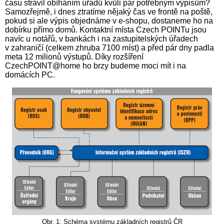
času strávil obíháním úřadů kvůli pár potřebným výpisům?
Samozřejmě, i dnes ztratíme nějaký čas ve frontě na poště,
pokud si ale výpis objednáme v e-shopu, dostaneme ho na
dobírku přímo domů. Kontaktní místa Czech POINTu jsou
navíc u notářů, v bankách i na zastupitelských úřadech
v zahraničí (celkem zhruba 7100 míst) a před pár dny padla
meta 12 milionů výstupů. Díky rozšíření
CzechPOINT@home ho brzy budeme moci mít i na
domácích PC.
Obr. 1: Schéma systému základních registrů ČR