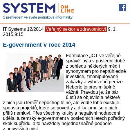
S přehledem ve světě podnikové informatiky
IT Systems 12/2014
Veřejný sektor a zdravotnictví
9. 1.
2015 9:15
E-government v roce 2014
Formulace „ICT ve veřejné
správě“ byla v poslední době
z pohledu některých médií
synonymem pro neprůhledné
investice, zmanipulované
zakázky a vyhozené peníze.
Neberte to prosím úplně
vážně. Pravdou je, že pár
úletů se objevilo a některé
z nich jsou téměř nepochopitelné, ale vedle toho existuje
spousta projektů, které se povedly a díky tomu se o nich
příliš nemluví. Přes všechny kritiky a negativní hodnocení
udělal tuzemský e-government v posledních letech pořádný
skok kupředu, a to navzdory nejednoznačné podpoře
z nejvyšších míst.