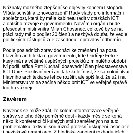
Náznaky možného zlepšení se objevily koncem listopadu.
Vláda schválila „znovuzrození“ Rady vlády pro informační
společnost, která by měla kabinetu radit v otázkách ICT
a dalšího rozvoje e-governmentu. Novému orgánu bude
přesedat ministr vnitra Milan Chovanec, celkově by se na
práci rady mělo podílet 20 členů a nezbývá doufat, že vedle
politických zástupců zde zasednou i opravdoví odborníci.
Podle posledních zpráv dochází ke změnám i na postu
hlavního architekta e-governmentu, kde Ondřeje Felixe,
který má na většině úspěšných projektů z minulého období
lví podíl, střídá Petr Kuchař, dosavadní člen představenstva
ICT Unie. Pozitivní není ani tak skutečnost, že samotný útvar
hlavního architekta se lehce rozšíří, ale spíš fakt, že už i na
Ministerstvu vnitra začíná někdo brát ICT ve veřejné správě
trochu vážněji.
Závěrem
Navenek se může zdát, že kolem informatizace veřejné
správy se toho děje poměrně dost - každý měsíc se koná
několik konferencí či kulatých stolů zaměřených na tuto
problematiku, aktivní jsou různá profesní uskupení, asociace
i neziskové organizace. Z hlediska zapojení rozhodujících