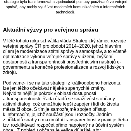
strategie bylo transformovat a zjednodušit postupy používané ve veřejné
správě, aby mohly využívat moderních komunikačních a informačních
technologií.
Aktuální výzvy pro veřejnou správu
V létě tohoto roku schválila vláda Strategický rámec rozvoje
veřejné správy ČR pro období 2014–2020, jehož hlavním
cílem je modernizace státní správy a samospráv, a to včetně
optimalizace výkonu veřejné správy v území, zvýšení
dostupnosti a transparentnosti prostřednictvím nástrojů e-
governmentu a konečně profesionalizace a rozvoj lidských
zdrojů.
Podíváme-li se na tuto strategii z krátkodobého horizontu,
lze jen těžko očekávat nějaké superrychlé změny.
Nejviditelnější je pokrok v oblasti dostupnosti
a transparentnosti. Řada úřadů se snaží vést s občany
aktivní dialog, což umožňuje lepší zapojení lidí do života
města či obce. S tím je samozřejmě spojen přístup
k informacím, jejichž součástí jsou i rozpočty. Jedním
z příkladů snahy o maximální transparentnost v praxi je třeba
tzv. rozklikávací rozpočet přímo napojený na účetní systém
obce. „Z pohledu občana je velice důležité, aby