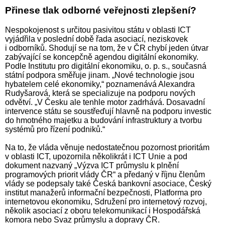
Přinese tlak odborné veřejnosti zlepšení?
Nespokojenost s určitou pasivitou státu v oblasti ICT
vyjádřila v poslední době řada asociací, neziskovek
i odborníků. Shodují se na tom, že v ČR chybí jeden útvar
zabývající se koncepčně agendou digitální ekonomiky.
Podle Institutu pro digitální ekonomiku, o. p. s., současná
státní podpora směřuje jinam. „Nové technologie jsou
hybatelem celé ekonomiky,“ poznamenává Alexandra
Rudyšarová, která se specializuje na podporu nových
odvětví. „V Česku ale tenhle motor zadrhává. Dosavadní
intervence státu se soustřeďují hlavně na podporu investic
do hmotného majetku a budování infrastruktury a tvorbu
systémů pro řízení podniků.“
Na to, že vláda věnuje nedostatečnou pozornost prioritám
v oblasti ICT, upozornila několikrát i ICT Unie a pod
dokument nazvaný „Výzva ICT průmyslu k plnění
programových priorit vlády ČR“ a předaný v říjnu členům
vlády se podepsaly také Česká bankovní asociace, Český
institut manažerů informační bezpečnosti, Platforma pro
internetovou ekonomiku, Sdružení pro internetový rozvoj,
několik asociací z oboru telekomunikací i Hospodářská
komora nebo Svaz průmyslu a dopravy ČR.