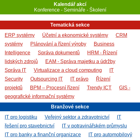
Kalendář akcí
Konference - Semináře - Školení
Tematická sekce
ERP systémy
Účetní a ekonomické systémy
CRM
systémy
Plánování a řízení výroby
Business
Intelligence
Správa dokumentů
HRM - Řízení
lidských zdrojů
EAM - Správa majetku a údržby
Správa IT
Virtualizace a cloud computing
IT
Security
Outsourcing IT
IT právo
Řízení
projektů
BPM – Procesní řízení
Trendy ICT
GIS -
geografické informační systémy
Branžové sekce
IT pro logistiku
Veřejný sektor a zdravotnictví
IT
řešení pro stavebnictví
IT v potravinářském průmyslu
IT pro banky a finanční organizace
IT pro automobilový