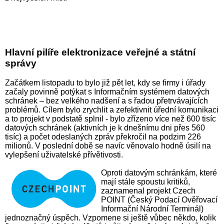
Hlavní pilíře elektronizace veřejné a státní
správy
Začátkem listopadu to bylo již pět let, kdy se firmy i úřady
začaly povinně potýkat s Informačním systémem datových
schránek – bez velkého nadšení a s řadou přetrvávajících
problémů. Cílem bylo zrychlit a zefektivnit úřední komunikaci
a to projekt v podstatě splnil - bylo zřízeno více než 600 tisíc
datových schránek (aktivních je k dnešnímu dni přes 560
tisíc) a počet odeslaných zpráv překročil na podzim 226
milionů. V poslední době se navíc věnovalo hodně úsilí na
vylepšení uživatelské přívětivosti.
Oproti datovým schránkám, které
mají stále spoustu kritiků,
zaznamenal projekt Czech
POINT (Český Podací Ověřovací
Informační Národní Terminál)
jednoznačný úspěch. Vzpomene si ještě vůbec někdo, kolik