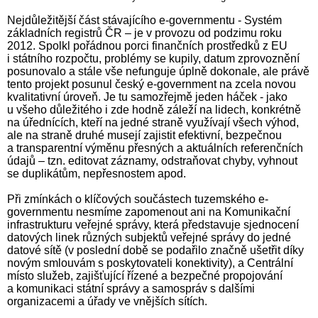
Nejdůležitější část stávajícího e-governmentu - Systém
základních registrů ČR – je v provozu od podzimu roku
2012. Spolkl pořádnou porci finančních prostředků z EU
i státního rozpočtu, problémy se kupily, datum zprovoznění
posunovalo a stále vše nefunguje úplně dokonale, ale právě
tento projekt posunul český e-government na zcela novou
kvalitativní úroveň. Je tu samozřejmě jeden háček - jako
u všeho důležitého i zde hodně záleží na lidech, konkrétně
na úřednících, kteří na jedné straně využívají všech výhod,
ale na straně druhé musejí zajistit efektivní, bezpečnou
a transparentní výměnu přesných a aktuálních referenčních
údajů – tzn. editovat záznamy, odstraňovat chyby, vyhnout
se duplikátům, nepřesnostem apod.
Při zmínkách o klíčových součástech tuzemského e-
governmentu nesmíme zapomenout ani na Komunikační
infrastrukturu veřejné správy, která představuje sjednocení
datových linek různých subjektů veřejné správy do jedné
datové sítě (v poslední době se podařilo značně ušetřit díky
novým smlouvám s poskytovateli konektivity), a Centrální
místo služeb, zajišťující řízené a bezpečné propojování
a komunikaci státní správy a samospráv s dalšími
organizacemi a úřady ve vnějších sítích.