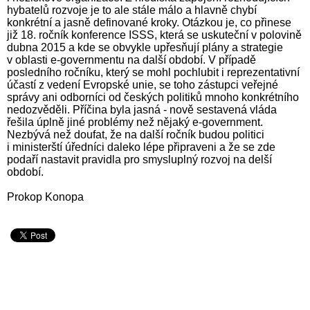
hybatelů rozvoje je to ale stále málo a hlavně chybí
konkrétní a jasně definované kroky. Otázkou je, co přinese
již 18. ročník konference ISSS, která se uskuteční v polovině
dubna 2015 a kde se obvykle upřesňují plány a strategie
v oblasti e-governmentu na další období. V případě
posledního ročníku, který se mohl pochlubit i reprezentativní
účastí z vedení Evropské unie, se toho zástupci veřejné
správy ani odborníci od českých politiků mnoho konkrétního
nedozvěděli. Příčina byla jasná - nově sestavená vláda
řešila úplně jiné problémy než nějaký e-government.
Nezbývá než doufat, že na další ročník budou politici
i ministerští úředníci daleko lépe připraveni a že se zde
podaří nastavit pravidla pro smysluplný rozvoj na delší
období.
Prokop Konopa