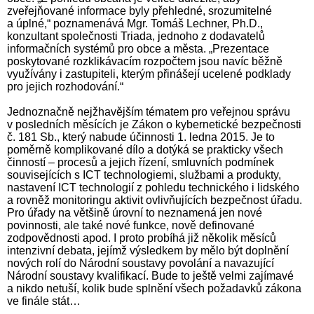
zveřejňované informace byly přehledné, srozumitelné
a úplné,“ poznamenává Mgr. Tomáš Lechner, Ph.D.,
konzultant společnosti Triada, jednoho z dodavatelů
informačních systémů pro obce a města. „Prezentace
poskytované rozklikávacím rozpočtem jsou navíc běžně
využívány i zastupiteli, kterým přinášejí ucelené podklady
pro jejich rozhodování.“
Jednoznačně nejžhavějším tématem pro veřejnou správu
v posledních měsících je Zákon o kybernetické bezpečnosti
č. 181 Sb., který nabude účinnosti 1. ledna 2015. Je to
poměrně komplikované dílo a dotýká se prakticky všech
činností – procesů a jejich řízení, smluvních podmínek
souvisejících s ICT technologiemi, službami a produkty,
nastavení ICT technologií z pohledu technického i lidského
a rovněž monitoringu aktivit ovlivňujících bezpečnost úřadu.
Pro úřady na většině úrovní to neznamená jen nové
povinnosti, ale také nové funkce, nově definované
zodpovědnosti apod. I proto probíhá již několik měsíců
intenzivní debata, jejímž výsledkem by mělo být doplnění
nových rolí do Národní soustavy povolání a navazující
Národní soustavy kvalifikací. Bude to ještě velmi zajímavé
a nikdo netuší, kolik bude splnění všech požadavků zákona
ve finále stát…