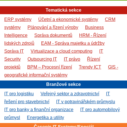
Tematická sekce
ERP systémy
Účetní a ekonomické systémy
CRM
systémy
Plánování a řízení výroby
Business
Intelligence
Správa dokumentů
HRM - Řízení
lidských zdrojů
EAM - Správa majetku a údržby
Správa IT
Virtualizace a cloud computing
IT
Security
Outsourcing IT
IT právo
Řízení
projektů
BPM – Procesní řízení
Trendy ICT
GIS -
geografické informační systémy
Branžové sekce
IT pro logistiku
Veřejný sektor a zdravotnictví
IT
řešení pro stavebnictví
IT v potravinářském průmyslu
IT pro banky a finanční organizace
IT pro automobilový
průmysl
Energetika a utility
Časopis IT Systems/Speciál