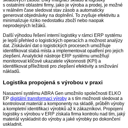
s ostatními oblastmi firmy, jako je výroba a prodej, je možné
v reálném čase sledovat stav zásob a automaticky
generovat objednávky na doplnění. To zvyšuje efektivitu a
minimalizuje riziko nedostatku zboží nebo naopak
neprodejných ležáků.
Další výhodou řešení interní logistiky v rámci ERP systému
je lepší přehled o logistických operacích a možnost analýzy
dat. Získávání dat o logistických procesech umožňuje
identifikovat slabá místa a implementovat opatření pro jejich
zlepšení. Analytické nástroje ERP systému umožňují
monitorovat klíčové ukazatele výkonnosti (KPI) a
identifikovat příležitosti pro zlepšení efektivity a snižování
nákladů.
Logistika propojená s výrobou v praxi
Nasazení systému ABRA Gen umožnilo společnosti ELKO
EP
digitální transformaci výroby
a s tím možnosti sledovat a
kontrolovat materiál a komponenty na skladě, průběh výroby
a kompletní identifikaci výrobků až k zákazníkovi. Propojení
logistiky s výrobou v ERP získala firma kontrolu nad tím, jaký
materiál vyskladnit do výroby a jaké výrobky po dokončení
uskladnit.