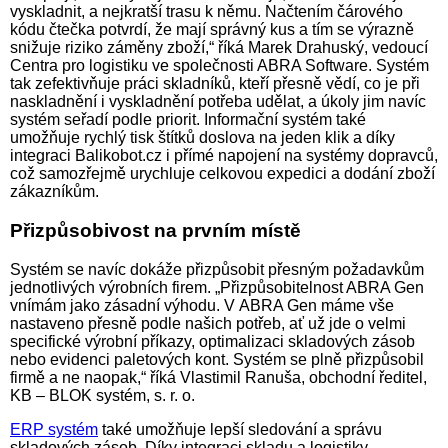
vyskladnit, a nejkratší trasu k němu. Načtením čárového
kódu čtečka potvrdí, že mají správný kus a tím se výrazně
snižuje riziko záměny zboží,“ říká Marek Drahuský, vedoucí
Centra pro logistiku ve společnosti ABRA Software. Systém
tak zefektivňuje práci skladníků, kteří přesně vědí, co je při
naskladnění i vyskladnění potřeba udělat, a úkoly jim navíc
systém seřadí podle priorit. Informační systém také
umožňuje rychlý tisk štítků doslova na jeden klik a díky
integraci Balikobot.cz i přímé napojení na systémy dopravců,
což samozřejmě urychluje celkovou expedici a dodání zboží
zákazníkům.
Přizpůsobivost na prvním místě
Systém se navíc dokáže přizpůsobit přesným požadavkům
jednotlivých výrobních firem. „Přizpůsobitelnost ABRA Gen
vnímám jako zásadní výhodu. V ABRA Gen máme vše
nastaveno přesně podle našich potřeb, ať už jde o velmi
specifické výrobní příkazy, optimalizaci skladových zásob
nebo evidenci paletových kont. Systém se plně přizpůsobil
firmě a ne naopak,“ říká Vlastimil Ranuša, obchodní ředitel,
KB – BLOK systém, s. r. o.
ERP systém
také umožňuje lepší sledování a správu
skladových zásob. Díky integraci skladu a logistiky