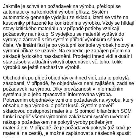
Jakmile je schválen požadavek na výrobu, překlopí se
automaticky na konkrétní výrobní příkaz. Systém
automaticky generuje výdejku ze skladu, která se váže na
kusovníky přiřazené ke konkrétnímu výrobku. Vždy se hlídají
stavy kritického materiálu a v případě potřeby vznikají
požadavky na nákup. S výdejkou se materiál vydává do
výroby a zároveň s tím systém přiřadí výrobkům sériová
čísla. Ve finální fázi je po výstupní kontrole výrobek hotový a
výrobní příkaz se uzavře. Na expedici je zahájen příjem na
základě fyzického naskladnění. Prodejci ihned vidí aktuální
stav zásob a aktuální vykrytí objednávek vč. toho, kolik
výrobků se ještě nachází ve výrobě.
Obchodník po přijetí objednávky ihned vidí, zda je pokrytá
zásobami. V případě, že objednávka není zajištěná, zadá se
požadavek na výrobu. Díky provázanosti v informačním
systému je o jeho zpracování informována výroba.
Potvrzením objednávky vznikne požadavek na výrobu, který
obsahuje typ výrobku a počet kusů. Systém prověří
skladovou dostupnost materiálu. S pomocí bilančních SCM
funkcí napříč všemi výrobními zakázkami systém uvědomí
nákup s požadavkem na pokrytí výroby potřebným
materiálem. V případě, že je požadavek pokrytý (už když je
materiál na cestě), je možné zaplánovat a následně spustit