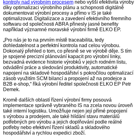
kontroly nad výrobním procesem
nebo vyšší efektivita výroby
díky optimalizaci výrobního plánu a schopnosti digitálně
dokumentovat výrobní procesy a přímo v IS je také
optimalizovat. Digitalizace a zavedení efektivního firemního
softwaru od společnosti ABRA přinesly jasné benefity
například významné moravské výrobní firmě ELKO EP.
„Pro nás je to na prvním místě traceabilita, tedy
dohledatelnost a perfektní kontrola nad celou výrobou.
Dokonalý přehled o tom, co přesně se ve výrobě děje. S tím
je spojené precizní plánování kapacit pro výrobní linky,
bezvadná evidence historie výrobků v jejich rodném listu,
odvádění práce a sledování produktivity, automatické
napojení na skladové hospodářství s pokročilou optimalizací
zásob využitím SCM bilancí a propojení až na prodejce a
B2B e-shop,“ říká výrobní ředitel společnosti ELKO EP Petr
Demek.
Kromě dalších oblastí řízení výrobní firmy posouvá
implementace správně vybraného IS na zcela novou úroveň
také interní logistiku. Umožňuje nejen její přímé propojení
s výrobou a prodejem, ale také hlídání stavu materiálů
potřebných pro výrobu a jejich doplňování podle reálné
potřeby nebo efektivní řízení skladů a skladového
hospodářství a rychlou expedici zboží.