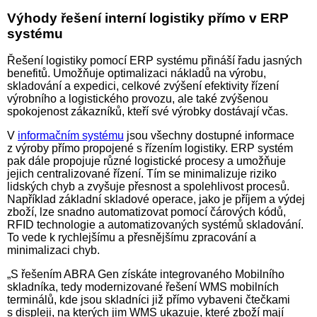
Výhody řešení interní logistiky přímo v ERP
systému
Řešení logistiky pomocí ERP systému přináší řadu jasných
benefitů. Umožňuje optimalizaci nákladů na výrobu,
skladování a expedici, celkové zvýšení efektivity řízení
výrobního a logistického provozu, ale také zvýšenou
spokojenost zákazníků, kteří své výrobky dostávají včas.
V
informačním systému
jsou všechny dostupné informace
z výroby přímo propojené s řízením logistiky. ERP systém
pak dále propojuje různé logistické procesy a umožňuje
jejich centralizované řízení. Tím se minimalizuje riziko
lidských chyb a zvyšuje přesnost a spolehlivost procesů.
Například základní skladové operace, jako je příjem a výdej
zboží, lze snadno automatizovat pomocí čárových kódů,
RFID technologie a automatizovaných systémů skladování.
To vede k rychlejšímu a přesnějšímu zpracování a
minimalizaci chyb.
„S řešením ABRA Gen získáte integrovaného Mobilního
skladníka, tedy modernizované řešení WMS mobilních
terminálů, kde jsou skladníci již přímo vybaveni čtečkami
s displeji, na kterých jim WMS ukazuje, které zboží mají