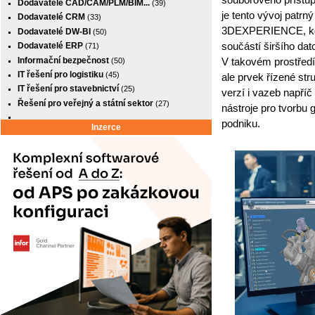
Dodavatelé CAD/CAM/PLM/BIM...
(39)
je tento vývoj patrn
Dodavatelé CRM
(33)
3DEXPERIENCE, kde 
Dodavatelé DW-BI
(50)
součástí širšího da
Dodavatelé ERP
(71)
Informační bezpečnost
(50)
V takovém prostřed
IT řešení pro logistiku
(45)
ale prvek řízené str
IT řešení pro stavebnictví
(25)
verzí i vazeb napříč
Řešení pro veřejný a státní sektor
(27)
nástroje pro tvorbu 
podniku.
Inzerce