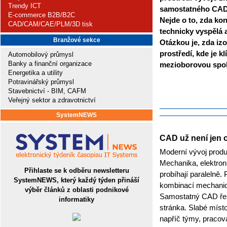
Trendy ICT
samostatného CAD 
E-commerce B2B/B2C
Nejde o to, zda kon
CAD/CAM/CAE/PLM/3D tisk
technicky vyspělá 
Branžové sekce
Otázkou je, zda i
prostředí, kde je k
Automobilový průmysl
Banky a finanční organizace
mezioborovou spol
Energetika a utility
Potravinářský průmysl
Stavebnictví - BIM, CAFM
Veřejný sektor a zdravotnictví
SystemNEWS
CAD už není jen 
Moderní vývoj produ
Mechanika, elektroni
Přihlaste se k odběru newsletteru
probíhají paralelně.
SystemNEWS, který každý týden přináší
kombinací mechanick
výběr článků z oblasti podnikové
Samostatný CAD řeší
informatiky
stránka. Slabé místo
napříč týmy, pracova