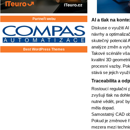
Partneři webu
AI a tlak na konte
Diskuse o využití AI
návrhy a optimalizač
skutečný potenciál A
analýze změn a vyh
Best WordPress Themes
Takové scénáře však
kvalitní 3D geometri
procesní vazby. Pok
stává se jejich využi
Traceabilita a o
Rostoucí regulační 
zvyšují tlak na dohl
nutné vědět, proč by
měla dopad.
Samostatný CAD obv
Pokud je změnové ř
mezera mezi techni