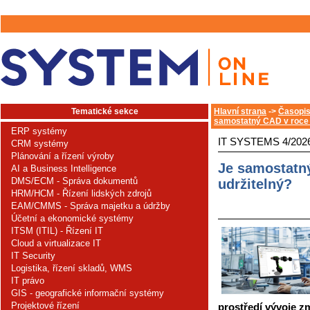
Tematické sekce
Hlavní strana
->
Časopis
samostatný CAD v roce 2
ERP systémy
IT SYSTEMS 4/202
CRM systémy
Plánování a řízení výroby
Je samostatný
AI a Business Intelligence
DMS/ECM - Správa dokumentů
udržitelný?
HRM/HCM - Řízení lidských zdrojů
EAM/CMMS - Správa majetku a údržby
Účetní a ekonomické systémy
ITSM (ITIL) - Řízení IT
Cloud a virtualizace IT
IT Security
Logistika, řízení skladů, WMS
IT právo
GIS - geografické informační systémy
Projektové řízení
prostředí vývoje zm