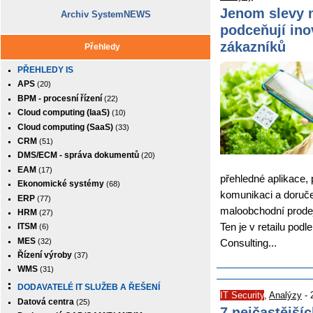
Jenom slevy n
Archiv SystemNEWS
podceňují inov
zákazníků
Přehledy
PŘEHLEDY IS
APS
(20)
BPM - procesní řízení
(22)
Cloud computing (IaaS)
(10)
Cloud computing (SaaS)
(33)
CRM
(51)
DMS/ECM - správa dokumentů
(20)
EAM
(17)
přehledné aplikace,
Ekonomické systémy
(68)
komunikaci a doruče
ERP
(77)
maloobchodní prodej
HRM
(27)
Ten je v retailu po
ITSM
(6)
MES
(32)
Consulting...
Řízení výroby
(37)
WMS
(31)
DODAVATELÉ IT SLUŽEB A ŘEŠENÍ
IT Security
,
Analýzy
- 
Datová centra
(25)
7 nejčastější