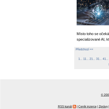
Místo toho se očeká
specializované AI, 
Předchozí <<
1...
11...
21...
31...
41...
© 2001
RSS kanál
|
Ceník inzerce
|
Zprávy