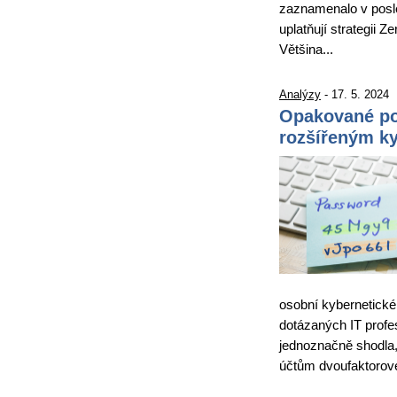
zaznamenalo v posle
uplatňují strategii Z
Většina...
Analýzy
- 17. 5. 2024
Opakované pou
rozšířeným k
osobní kybernetické
dotázaných IT profe
jednoznačně shodla
účtům dvoufaktorové