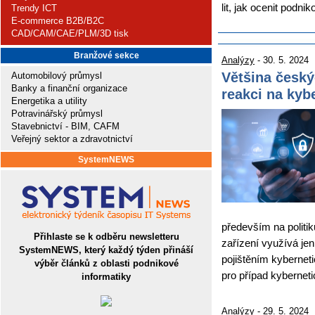
lit, jak ocenit podn
Trendy ICT
E-commerce B2B/B2C
CAD/CAM/CAE/PLM/3D tisk
Branžové sekce
Analýzy
- 30. 5. 2024
Většina český
Automobilový průmysl
Banky a finanční organizace
reakci na kyb
Energetika a utility
Potravinářský průmysl
Stavebnictví - BIM, CAFM
Veřejný sektor a zdravotnictví
SystemNEWS
především na politik
Přihlaste se k odběru newsletteru
zařízení využívá jen 
SystemNEWS, který každý týden přináší
pojištěním kyberneti
výběr článků z oblasti podnikové
pro případ kybernet
informatiky
Analýzy
- 29. 5. 2024