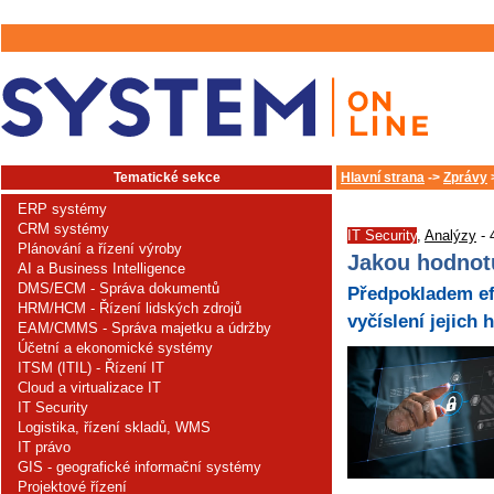
Tematické sekce
Hlavní strana
->
Zprávy
ERP systémy
CRM systémy
IT Security
,
Analýzy
- 
Plánování a řízení výroby
Jakou hodnot
AI a Business Intelligence
DMS/ECM - Správa dokumentů
Předpokladem efe
HRM/HCM - Řízení lidských zdrojů
vyčíslení jejich
EAM/CMMS - Správa majetku a údržby
Účetní a ekonomické systémy
ITSM (ITIL) - Řízení IT
Cloud a virtualizace IT
IT Security
Logistika, řízení skladů, WMS
IT právo
GIS - geografické informační systémy
Projektové řízení