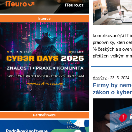
Inzerce
komplikovanější IT in
pracovníky, kteří čel
% českých a slovens
přetíženi velkým mn
Analýzy
- 23. 5. 2024
Firmy by nemě
zákon o kyber
Partneři webu