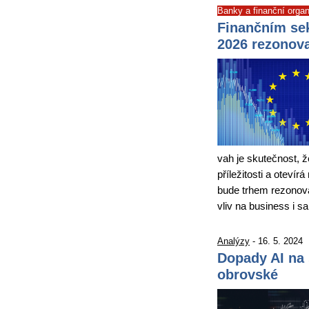
Banky a finanční orga
Finančním se
2026 rezonova
vah je skutečnost, ž
příležitosti a otev
bude trhem rezonova
vliv na business i s
Analýzy
- 16. 5. 2024
Dopady AI na
obrovské