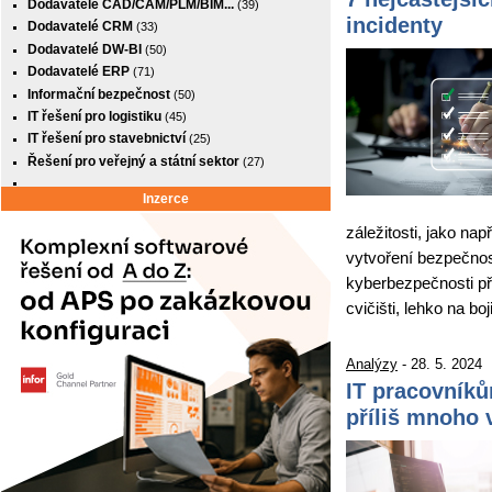
Dodavatelé CAD/CAM/PLM/BIM...
(39)
incidenty
Dodavatelé CRM
(33)
Dodavatelé DW-BI
(50)
Dodavatelé ERP
(71)
Informační bezpečnost
(50)
IT řešení pro logistiku
(45)
IT řešení pro stavebnictví
(25)
Řešení pro veřejný a státní sektor
(27)
Inzerce
záležitosti, jako nap
vytvoření bezpečnost
kyberbezpečnosti př
cvičišti, lehko na boji
Analýzy
- 28. 5. 2024
IT pracovníků
příliš mnoho 