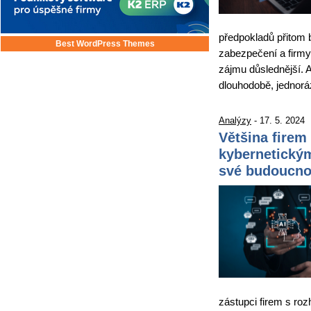
předpokladů přitom 
Best WordPress Themes
zabezpečení a firmy
zájmu důslednější. 
dlouhodobě, jednor
Analýzy
- 17. 5. 2024
Většina firem 
kybernetickým
své budoucno
zástupci firem s ro