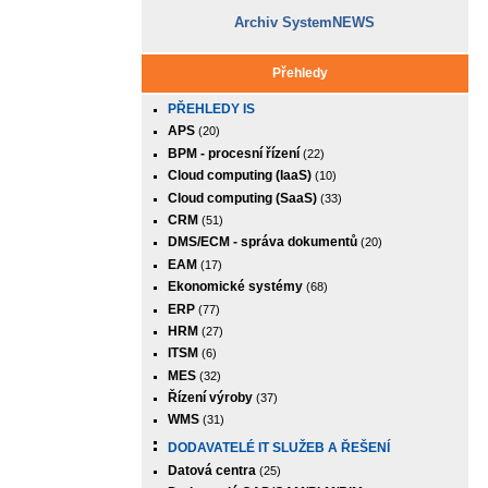
Archiv SystemNEWS
Přehledy
PŘEHLEDY IS
APS
(20)
BPM - procesní řízení
(22)
Cloud computing (IaaS)
(10)
Cloud computing (SaaS)
(33)
CRM
(51)
DMS/ECM - správa dokumentů
(20)
EAM
(17)
Ekonomické systémy
(68)
ERP
(77)
HRM
(27)
ITSM
(6)
MES
(32)
Řízení výroby
(37)
WMS
(31)
DODAVATELÉ IT SLUŽEB A ŘEŠENÍ
Datová centra
(25)