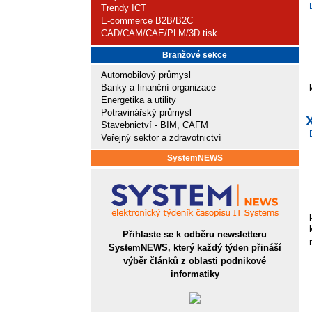
Trendy ICT
E-commerce B2B/B2C
CAD/CAM/CAE/PLM/3D tisk
Branžové sekce
Automobilový průmysl
Banky a finanční organizace
Energetika a utility
Potravinářský průmysl
Stavebnictví - BIM, CAFM
Veřejný sektor a zdravotnictví
SystemNEWS
Přihlaste se k odběru newsletteru
SystemNEWS, který každý týden přináší
výběr článků z oblasti podnikové
informatiky