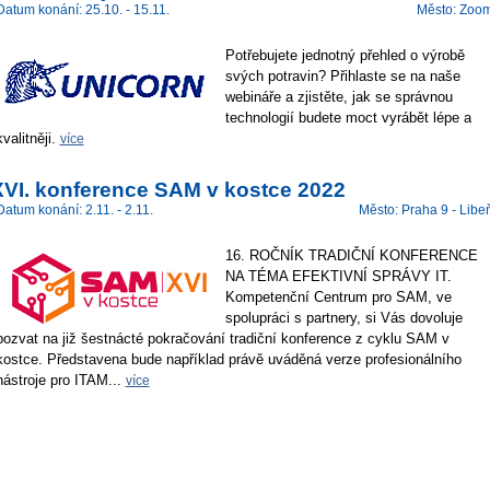
Datum konání: 25.10. - 15.11.
Město: Zoo
Potřebujete jednotný přehled o výrobě
svých potravin? Přihlaste se na naše
webináře a zjistěte, jak se správnou
technologií budete moct vyrábět lépe a
kvalitněji.
více
XVI. konference SAM v kostce 2022
Datum konání: 2.11. - 2.11.
Město: Praha 9 - Libe
16. ROČNÍK TRADIČNÍ KONFERENCE
NA TÉMA EFEKTIVNÍ SPRÁVY IT.
Kompetenční Centrum pro SAM, ve
spolupráci s partnery, si Vás dovoluje
pozvat na již šestnácté pokračování tradiční konference z cyklu SAM v
kostce. Představena bude například právě uváděná verze profesionálního
nástroje pro ITAM...
více