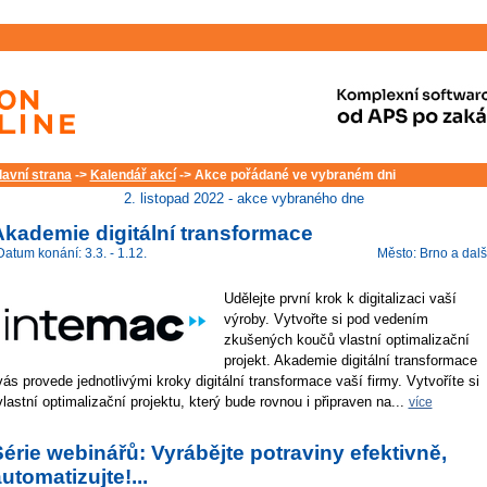
lavní strana
->
Kalendář akcí
-> Akce pořádané ve vybraném dni
2. listopad 2022 - akce vybraného dne
Akademie digitální transformace
Datum konání: 3.3. - 1.12.
Město: Brno a dalš
Udělejte první krok k digitalizaci vaší
výroby. Vytvořte si pod vedením
zkušených koučů vlastní optimalizační
projekt. Akademie digitální transformace
vás provede jednotlivými kroky digitální transformace vaší firmy. Vytvoříte si
vlastní optimalizační projektu, který bude rovnou i připraven na...
více
érie webinářů: Vyrábějte potraviny efektivně,
utomatizujte!...