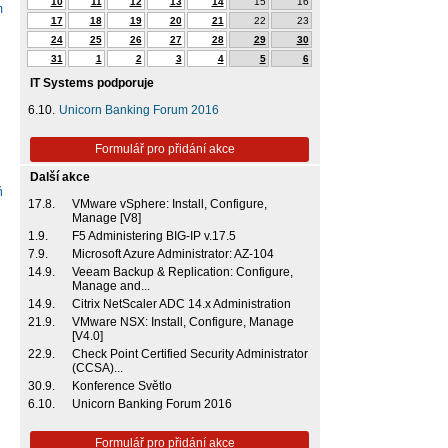
10
11
12
13
14
15
16
m
17
18
19
20
21
22
23
24
25
26
27
28
29
30
31
1
2
3
4
5
6
IT Systems podporuje
6.10.
Unicorn Banking Forum 2016
Formulář pro přidání akce
Další akce
ň
17.8.
VMware vSphere: Install, Configure,
Manage [V8]
1.9.
F5 Administering BIG-IP v.17.5
7.9.
Microsoft Azure Administrator: AZ-104
14.9.
Veeam Backup & Replication: Configure,
Manage and...
14.9.
Citrix NetScaler ADC 14.x Administration
21.9.
VMware NSX: Install, Configure, Manage
[V4.0]
22.9.
Check Point Certified Security Administrator
(CCSA)...
30.9.
Konference Světlo
6.10.
Unicorn Banking Forum 2016
Formulář pro přidání akce