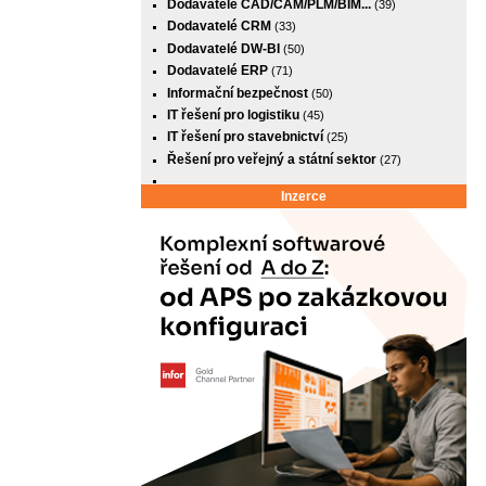
Dodavatelé CAD/CAM/PLM/BIM...
(39)
Dodavatelé CRM
(33)
Dodavatelé DW-BI
(50)
Dodavatelé ERP
(71)
Informační bezpečnost
(50)
IT řešení pro logistiku
(45)
IT řešení pro stavebnictví
(25)
Řešení pro veřejný a státní sektor
(27)
Inzerce