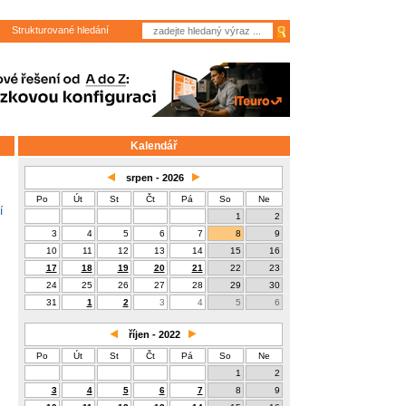
Strukturované hledání
Kalendář
srpen - 2026
Po
Út
St
Čt
Pá
So
Ne
í
1
2
3
4
5
6
7
8
9
10
11
12
13
14
15
16
17
18
19
20
21
22
23
24
25
26
27
28
29
30
31
1
2
3
4
5
6
říjen - 2022
Po
Út
St
Čt
Pá
So
Ne
1
2
3
4
5
6
7
8
9