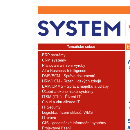
Tematické sekce
H
ERP systémy
CRM systémy
Plánování a řízení výroby
AI a Business Intelligence
DMS/ECM - Správa dokumentů
HRM/HCM - Řízení lidských zdrojů
EAM/CMMS - Správa majetku a údržby
Účetní a ekonomické systémy
ITSM (ITIL) - Řízení IT
Cloud a virtualizace IT
IT Security
Logistika, řízení skladů, WMS
IT právo
S
GIS - geografické informační systémy
a
Projektové řízení