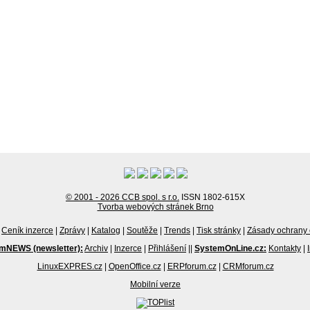
© 2001 - 2026 CCB spol. s r.o.
ISSN 1802-615X
Tvorba webových stránek Brno
Ceník inzerce
|
Zprávy
|
Katalog
|
Soutěže
|
Trends
|
Tisk stránky
|
Zásady ochrany 
mNEWS (newsletter):
Archiv
|
Inzerce
|
Přihlášení
||
SystemOnLine.cz:
Kontakty
|
LinuxEXPRES.cz
|
OpenOffice.cz
|
ERPforum.cz
|
CRMforum.cz
Mobilní verze