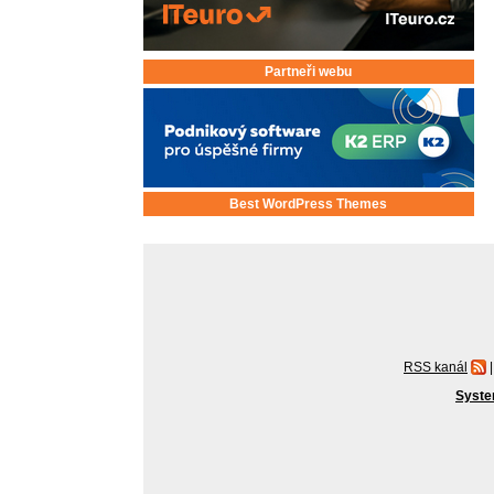
Partneři webu
Best WordPress Themes
RSS kanál
|
Syste