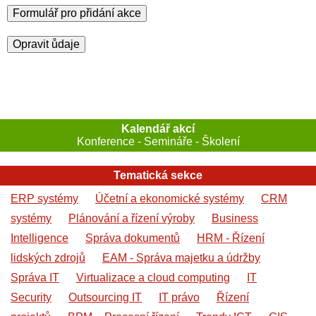
Formulář pro přidání akce
Opravit ůdaje
Kalendář akcí
Konference - Semináře - Školení
Tematická sekce
ERP systémy
Účetní a ekonomické systémy
CRM
systémy
Plánování a řízení výroby
Business
Intelligence
Správa dokumentů
HRM - Řízení
lidských zdrojů
EAM - Správa majetku a údržby
Správa IT
Virtualizace a cloud computing
IT
Security
Outsourcing IT
IT právo
Řízení