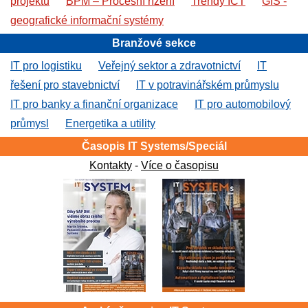
projektů
BPM – Procesní řízení
Trendy ICT
GIS -
geografické informační systémy
Branžové sekce
IT pro logistiku
Veřejný sektor a zdravotnictví
IT
řešení pro stavebnictví
IT v potravinářském průmyslu
IT pro banky a finanční organizace
IT pro automobilový
průmysl
Energetika a utility
Časopis IT Systems/Speciál
Kontakty
-
Více o časopisu