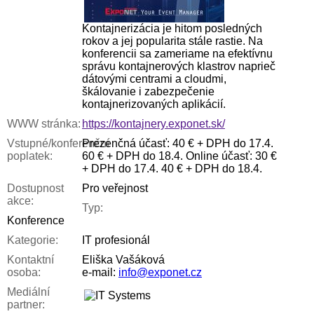
Kontajnerizácia je hitom posledných
rokov a jej popularita stále rastie. Na
konferencii sa zameriame na efektívnu
správu kontajnerových klastrov naprieč
dátovými centrami a cloudmi,
škálovanie i zabezpečenie
kontajnerizovaných aplikácií.
WWW stránka:
https://kontajnery.exponet.sk/
Vstupné/konferenční
Prezenčná účasť: 40 € + DPH do 17.4.
poplatek:
60 € + DPH do 18.4. Online účasť: 30 €
+ DPH do 17.4. 40 € + DPH do 18.4.
Dostupnost
Pro veřejnost
akce:
Typ:
Konference
Kategorie:
IT profesionál
Kontaktní
Eliška Vašáková
osoba:
e-mail:
info@exponet.cz
Mediální
partner: