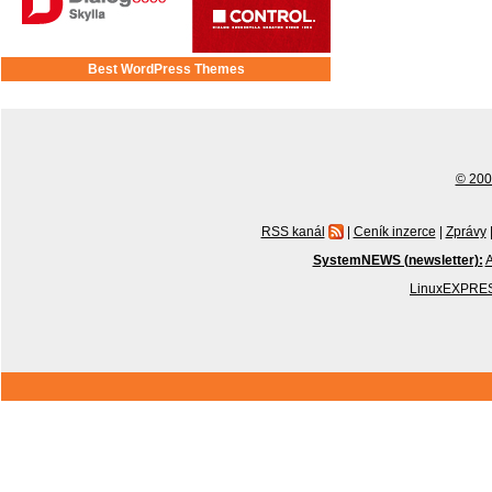
Best WordPress Themes
© 2001
RSS kanál
|
Ceník inzerce
|
Zprávy
SystemNEWS (newsletter):
A
LinuxEXPRES