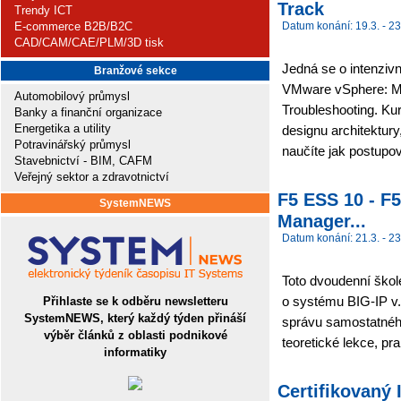
Track
Trendy ICT
E-commerce B2B/B2C
Datum konání: 19.3. - 23
CAD/CAM/CAE/PLM/3D tisk
Jedná se o intenzivn
Branžové sekce
VMware vSphere: M
Automobilový průmysl
Troubleshooting. Kur
Banky a finanční organizace
Energetika a utility
designu architektury
Potravinářský průmysl
naučíte jak postupov
Stavebnictví - BIM, CAFM
Veřejný sektor a zdravotnictví
F5 ESS 10 - F5
SystemNEWS
Manager...
Datum konání: 21.3. - 23
Toto dvoudenní škol
o systému BIG-IP v.1
Přihlaste se k odběru newsletteru
SystemNEWS, který každý týden přináší
správu samostatného
výběr článků z oblasti podnikové
teoretické lekce, pr
informatiky
Certifikovaný