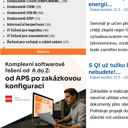
Dodavatelé CAD/CAM/PLM/BIM...
(39)
energií...
Dodavatelé CRM
(33)
Datum konání: 22.3. - 22
Dodavatelé DW-BI
(50)
Dodavatelé ERP
(71)
Seminář je určen pře
Informační bezpečnost
(50)
chtějí zlepšit nejen
IT řešení pro logistiku
(45)
vyhodnocováním médi
IT řešení pro stavebnictví
(25)
Řešení pro veřejný a státní sektor
(27)
(ekonomickou, mzdo
bude zaměřen kromě 
Inzerce
S QI už tužku 
nebudete!...
Datum konání: 22.3. - 22
Zakladáte a realizuj
náročné uhlídat vše
dokumenty přes obec
Potřebuje propojit 
důležité mít veškerá