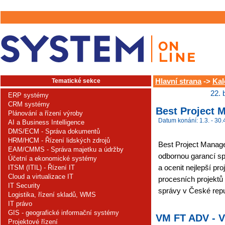
Tematické sekce
Hlavní strana
->
Kal
22. 
ERP systémy
CRM systémy
Best Project 
Plánování a řízení výroby
Datum konání: 1.3. - 30.
AI a Business Intelligence
DMS/ECM - Správa dokumentů
HRM/HCM - Řízení lidských zdrojů
Best Project Manage
EAM/CMMS - Správa majetku a údržby
odbornou garancí sp
Účetní a ekonomické systémy
a ocenit nejlepší p
ITSM (ITIL) - Řízení IT
Cloud a virtualizace IT
procesních projektů 
IT Security
správy v České repu
Logistika, řízení skladů, WMS
IT právo
GIS - geografické informační systémy
VM FT ADV - 
Projektové řízení