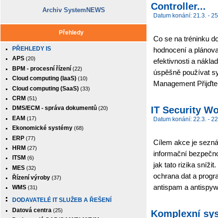
Controller...
Archiv SystemNEWS
Datum konání: 21.3. - 25
Přehledy
Co se na tréninku do
PŘEHLEDY IS
hodnocení a plánovan
APS
(20)
efektivnosti a nákla
BPM - procesní řízení
(22)
úspěšně používat sy
Cloud computing (IaaS)
(10)
Management Přijďte 
Cloud computing (SaaS)
(33)
CRM
(51)
IT Security W
DMS/ECM - správa dokumentů
(20)
EAM
(17)
Datum konání: 22.3. - 22
Ekonomické systémy
(68)
ERP
(77)
Cílem akce je seznám
HRM
(27)
informační bezpečnos
ITSM
(6)
jak tato rizika sníž
MES
(32)
ochrana dat a progra
Řízení výroby
(37)
antispam a antispy
WMS
(31)
DODAVATELÉ IT SLUŽEB A ŘEŠENÍ
Datová centra
(25)
Komplexní sys