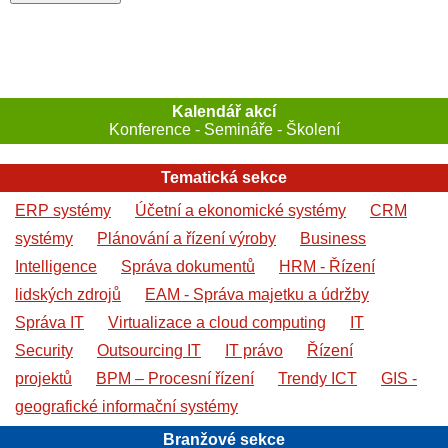
Kalendář akcí
Konference - Semináře - Školení
Tematická sekce
ERP systémy
Účetní a ekonomické systémy
CRM
systémy
Plánování a řízení výroby
Business
Intelligence
Správa dokumentů
HRM - Řízení
lidských zdrojů
EAM - Správa majetku a údržby
Správa IT
Virtualizace a cloud computing
IT
Security
Outsourcing IT
IT právo
Řízení
projektů
BPM – Procesní řízení
Trendy ICT
GIS -
geografické informační systémy
Branžové sekce