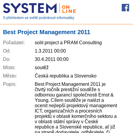
S přehledem ve světě podnikové informatiky
Best Project Management 2011
Pořadatel:
solit project a PRAM Consulting
Od:
1.3.2011 00:00
Do:
30.4.2011 00:00
Místo:
soutěž
Město:
Česká republika a Slovensko
Popis:
Best Project Management 2011 je
čtvrtý ročník prestižní soutěže s
odbornou garancí společnosti Ernst &
Young. Cílem soutěže je nalézt a
ocenit nejlepší projektový management
ICT, organizačních a procesních
projektů v oblasti komerčního sektoru a
v oblasti státní správy v České
republice a Slovenské republice, ať již
na straně dodavatele, odběratele, či