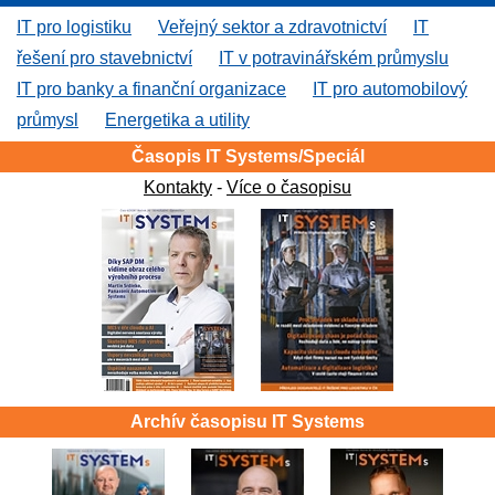
IT pro logistiku
Veřejný sektor a zdravotnictví
IT
řešení pro stavebnictví
IT v potravinářském průmyslu
IT pro banky a finanční organizace
IT pro automobilový
průmysl
Energetika a utility
Časopis IT Systems/Speciál
Kontakty
-
Více o časopisu
Archív časopisu IT Systems