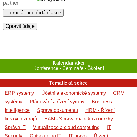
partner:
Formulář pro přidání akce
Opravit ůdaje
Kalendář akcí
Konference - Semináře - Školení
Tematická sekce
ERP systémy
Účetní a ekonomické systémy
CRM
systémy
Plánování a řízení výroby
Business
Intelligence
Správa dokumentů
HRM - Řízení
lidských zdrojů
EAM - Správa majetku a údržby
Správa IT
Virtualizace a cloud computing
IT
Security
Outsourcing IT
IT právo
Řízení