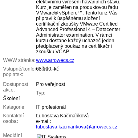
efektivnímu vyřešení havarijních stavů.
Kurz je zaměřen na produktovou řadu
VMware® vSphere™. Tento kurz Vás
připraví k úspěšnému složení
certifikační zkoušky VMware Certified
Advanced Professional 4 – Datacenter
Administrator examination. V rámci
kurzu dostane každý uchazeč jeden
předplacený poukaz na certifikační
zkoušku VCAP.
WWW stránka:
www.arrowecs.cz
Vstupné/konferenční
63 000,-kč
poplatek:
Dostupnost
Pro veřejnost
akce:
Typ:
Školení
Kategorie:
IT profesionál
Kontaktní
Ľuboslava Kačmaříková
osoba:
e-mail:
luboslava.kacmarikova@arrowecs.cz
Mediální