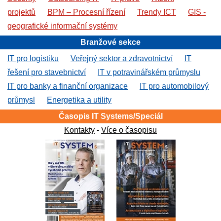
projektů
BPM – Procesní řízení
Trendy ICT
GIS -
geografické informační systémy
Branžové sekce
IT pro logistiku
Veřejný sektor a zdravotnictví
IT
řešení pro stavebnictví
IT v potravinářském průmyslu
IT pro banky a finanční organizace
IT pro automobilový
průmysl
Energetika a utility
Časopis IT Systems/Speciál
Kontakty
-
Více o časopisu