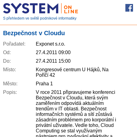
S přehledem ve světě podnikové informatiky
Bezpečnost v Cloudu
Pořadatel:
Exponet s.r.o.
Od:
27.4.2011 09:00
Do:
27.4.2011 15:00
Místo:
Kongresové centrum U Hájků, Na
Poříčí 42
Město:
Praha 1
Popis:
V roce 2011 připravujeme konferenci
Bezpečnost v Cloudu, která svým
zaměřením odpovídá aktuálním
trendům v IT oblasti. Bezpečnost
informačních systémů a sítí zůstává
zásadním problémem pro korporátní i
privátní uživatele. Vedle toho, Cloud
Computing se stal využívaným
nástrojem pro zvyšování efektivity a