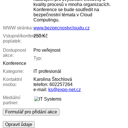
kvality procesů v mnoha organizacích.
Konference se bude soutředit na
bezpečnostní témata v Cloud
Computingu.
WWW stránka:
www.bezpecnostvcloudu.cz
Vstupné/konferenční
250 Kč
poplatek:
Dostupnost
Pro veřejnost
akce:
Typ:
Konference
Kategorie:
IT profesionál
Kontaktní
Karolina Štochlová
osoba:
telefon: 602257264
e-mail:
ks@expo-net.cz
Mediální
partner:
Formulář pro přidání akce
Opravit ůdaje