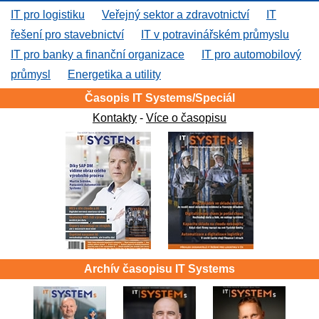
IT pro logistiku
Veřejný sektor a zdravotnictví
IT
řešení pro stavebnictví
IT v potravinářském průmyslu
IT pro banky a finanční organizace
IT pro automobilový
průmysl
Energetika a utility
Časopis IT Systems/Speciál
Kontakty
-
Více o časopisu
Archív časopisu IT Systems