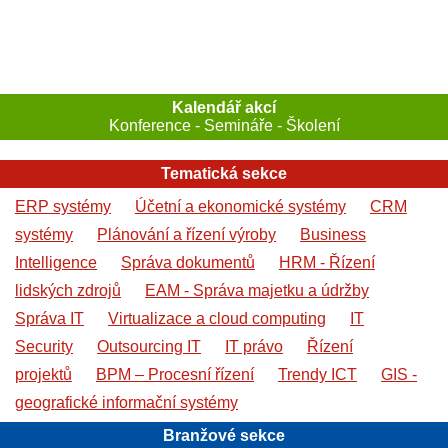
Kalendář akcí
Konference - Semináře - Školení
Tematická sekce
ERP systémy
Účetní a ekonomické systémy
CRM
systémy
Plánování a řízení výroby
Business
Intelligence
Správa dokumentů
HRM - Řízení
lidských zdrojů
EAM - Správa majetku a údržby
Správa IT
Virtualizace a cloud computing
IT
Security
Outsourcing IT
IT právo
Řízení
projektů
BPM – Procesní řízení
Trendy ICT
GIS -
geografické informační systémy
Branžové sekce