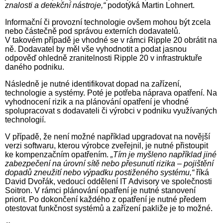
znalosti a detekční nástroje,“
podotýká Martin Lohnert.
Informační či provozní technologie ovšem mohou být zcela
nebo částečně pod správou externích dodavatelů.
V takovém případě je vhodné se v rámci Ripple 20 obrátit na
ně. Dodavatel by měl vše vyhodnotit a podat jasnou
odpověď ohledně zranitelnosti Ripple 20 v infrastruktuře
daného podniku.
Následně je nutné identifikovat dopad na zařízení,
technologie a systémy. Poté je potřeba náprava opatření. Na
vyhodnocení rizik a na plánování opatření je vhodné
spolupracovat s dodavateli či výrobci v podniku využívaných
technologií.
V případě, že není možné například upgradovat na novější
verzi softwaru, kterou výrobce zveřejnil, je nutné přistoupit
ke kompenzačním opatřením.
„Tím je myšleno například jiné
zabezpečení na úrovní sítě nebo přesunutí rizika – pojištění
dopadů zneužití nebo výpadku postiženého systému,“
říká
David Dvořák, vedoucí oddělení IT Advisory ve společnosti
Soitron. V rámci plánování opatření je nutné stanovení
priorit. Po dokončení každého z opatření je nutné předem
otestovat funkčnost systémů a zařízení pakliže je to možné.