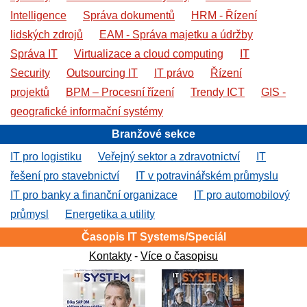
Intelligence
Správa dokumentů
HRM - Řízení
lidských zdrojů
EAM - Správa majetku a údržby
Správa IT
Virtualizace a cloud computing
IT
Security
Outsourcing IT
IT právo
Řízení
projektů
BPM – Procesní řízení
Trendy ICT
GIS -
geografické informační systémy
Branžové sekce
IT pro logistiku
Veřejný sektor a zdravotnictví
IT
řešení pro stavebnictví
IT v potravinářském průmyslu
IT pro banky a finanční organizace
IT pro automobilový
průmysl
Energetika a utility
Časopis IT Systems/Speciál
Kontakty
-
Více o časopisu