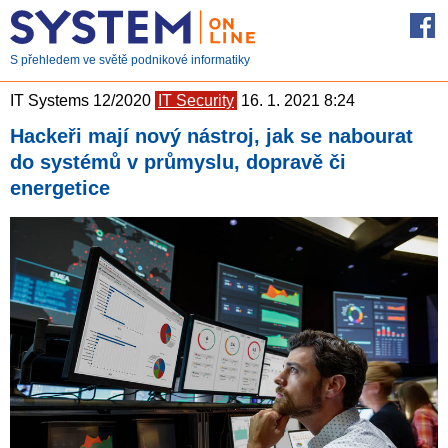
S přehledem ve světě podnikové informatiky
IT Systems 12/2020
IT Security
16. 1. 2021 8:24
Hackeři mají nový nástroj, jak se nabourat
do systémů v průmyslu, dopravě či
energetice