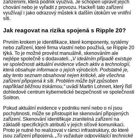
zařízeními, která podnik využívá. Je schopen upravit jejich
chování nebo je vyřadit z provozu. Hackeři tato zařízení
využívají i jako odrazový můstek k dalším útokům ve vnitřní
síti.
Jak reagovat na rizika spojená s Ripple 20?
Prvním krokem je identifikace, které komponenty, systémy
nebo zařízení, které firma vlastní nebo používá, se Ripple 20
týká. To je možné provést manuálně, skenováním ale
nejlépe společně s dodavateli.
„V ideálním případě existuje
ve společnosti aktuální evidence všech aktiv a technologií,
která obsahuje informace o jejich výrobcích. Podstatné je,
aby tento seznam obsahoval nejen kritické, ale všechna
zařízení připojená k síti. Problém může být způsoben
například běžnou tiskárnou,“
uvádí Martin Lohnert, který řídí
dohledové centrum kybernetické bezpečnosti ve společnosti
Soitron.
Pokud aktuální evidence v podniku není nebo o ní jsou
pochybnosti, může se přistoupit ke skenování připojených
zařízení. Skenování identifikuje zranitelná zařízení na
základě specifických atributů v jejich síťové komunikaci.
Proto je nutné ho realizovat v rámci infrastruktury, do které
jsou zařízení připojená.
„To vyžaduje odpovídající technické