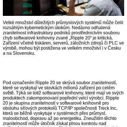
Velké množství důležitých průmyslových systémů může čelit
rozsáhlým kybernetickým útokům. Nedávno odhalená
zranitelnost infrastruktury podniků prostřednictvím souboru
chyb softwarové knihovny zvané „Ripple 20“ je kritická.
Zařízení včetně tiskáren, serverů, záložních zdrojů či PLC ve
výrobě, mohou být postižena ve velkém množství i v Česku
a na Slovensku.
Pod označením Ripple 20 se skrývá soubor zranitelností,
které se vyskytují ve stovkách milionů zařízení po celém
světě. Týká se totiž softwarové knihovny, které mají ve svých
produktech zakomponovaní popřední velcí výrobci. Ripple
20 je skupina zranitelností v softwarové knihovně pro
obsluhu síťových protokolů TCP/IP společnosti Treck Inc,
která se běžně vyskytuje v systémech přes průmysl,
maloobchod, dopravu až po energetiku. Zneužitím těchto
zranitelností může útočník získat plnou kontrolu nad