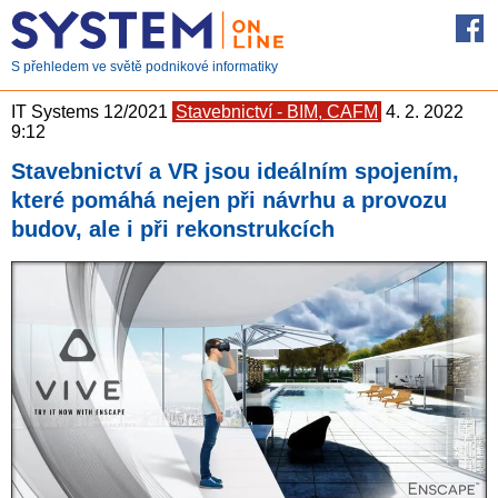
S přehledem ve světě podnikové informatiky
IT Systems 12/2021
Stavebnictví - BIM, CAFM
4. 2. 2022
9:12
Stavebnictví a VR jsou ideálním spojením,
které pomáhá nejen při návrhu a provozu
budov, ale i při rekonstrukcích