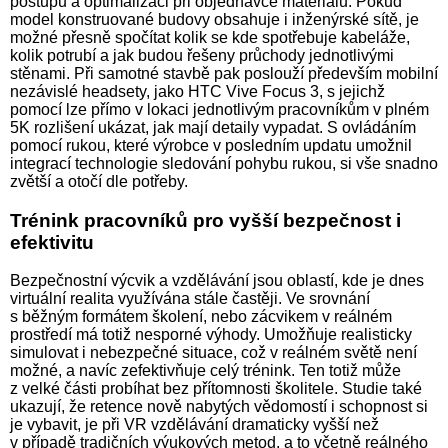
postupů a optimalizaci při objednávce materiálu. Pokud
model konstruované budovy obsahuje i inženýrské sítě, je
možné přesně spočítat kolik se kde spotřebuje kabeláže,
kolik potrubí a jak budou řešeny průchody jednotlivými
stěnami. Při samotné stavbě pak poslouží především mobilní
nezávislé headsety, jako HTC Vive Focus 3, s jejichž
pomocí lze přímo v lokaci jednotlivým pracovníkům v plném
5K rozlišení ukázat, jak mají detaily vypadat. S ovládáním
pomocí rukou, které výrobce v posledním updatu umožnil
integrací technologie sledování pohybu rukou, si vše snadno
zvětší a otočí dle potřeby.
Trénink pracovníků pro vyšší bezpečnost i
efektivitu
Bezpečnostní výcvik a vzdělávání jsou oblastí, kde je dnes
virtuální realita využívána stále častěji. Ve srovnání
s běžným formátem školení, nebo zácvikem v reálném
prostředí má totiž nesporné výhody. Umožňuje realisticky
simulovat i nebezpečné situace, což v reálném světě není
možné, a navíc zefektivňuje celý trénink. Ten totiž může
z velké části probíhat bez přítomnosti školitele. Studie také
ukazují, že retence nově nabytých vědomostí i schopnost si
je vybavit, je při VR vzdělávání dramaticky vyšší než
v případě tradičních výukových metod, a to včetně reálného