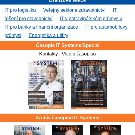
Branžové sekce
IT pro logistiku
Veřejný sektor a zdravotnictví
IT
řešení pro stavebnictví
IT v potravinářském průmyslu
IT pro banky a finanční organizace
IT pro automobilový
průmysl
Energetika a utility
Časopis IT Systems/Speciál
Kontakty
-
Více o časopisu
Archív časopisu IT Systems