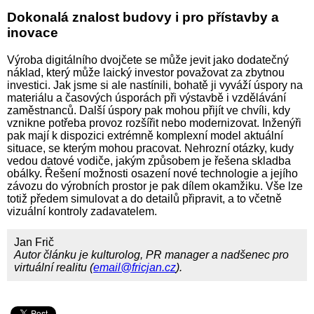
Dokonalá znalost budovy i pro přístavby a
inovace
Výroba digitálního dvojčete se může jevit jako dodatečný
náklad, který může laický investor považovat za zbytnou
investici. Jak jsme si ale nastínili, bohatě ji vyváží úspory na
materiálu a časových úsporách při výstavbě i vzdělávání
zaměstnanců. Další úspory pak mohou přijít ve chvíli, kdy
vznikne potřeba provoz rozšířit nebo modernizovat. Inženýři
pak mají k dispozici extrémně komplexní model aktuální
situace, se kterým mohou pracovat. Nehrozní otázky, kudy
vedou datové vodiče, jakým způsobem je řešena skladba
obálky. Řešení možnosti osazení nové technologie a jejího
závozu do výrobních prostor je pak dílem okamžiku. Vše lze
totiž předem simulovat a do detailů připravit, a to včetně
vizuální kontroly zadavatelem.
Jan Frič
Autor článku je kulturolog, PR manager a nadšenec pro
virtuální realitu (
email@fricjan.cz
).