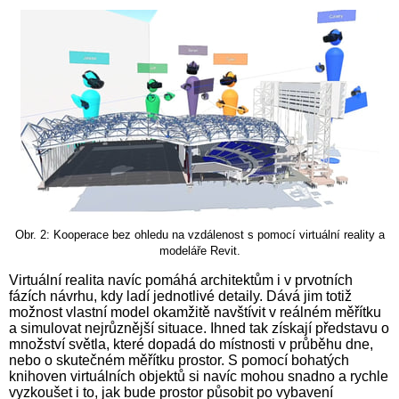
Obr. 2: Kooperace bez ohledu na vzdálenost s pomocí virtuální reality a
modeláře Revit.
Virtuální realita navíc pomáhá architektům i v prvotních
fázích návrhu, kdy ladí jednotlivé detaily. Dává jim totiž
možnost vlastní model okamžitě navštívit v reálném měřítku
a simulovat nejrůznější situace. Ihned tak získají představu o
množství světla, které dopadá do místnosti v průběhu dne,
nebo o skutečném měřítku prostor. S pomocí bohatých
knihoven virtuálních objektů si navíc mohou snadno a rychle
vyzkoušet i to, jak bude prostor působit po vybavení