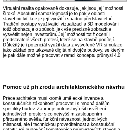
Virtuální realita opakovaně dokazuje, jak jsou její možnosti
široké. Absolutní samozřejmostí je to pak v oblasti
stavebnictví, kde je její využití i snadno představitelné.
Tradiční postupy využívající vizualizací a 3D modelování
totiž obohacuje o způsob, jak vše precizně zobrazit a
vysvětlit nejen investorům. Její možnosti totiž ocení i
představitelé všech profesí, které se na stavbě podílejí.
Důležitý je i potenciál využít data z vytvořené VR simulace
jako základ pro takzvané digitální dvojče budovy, se kterým
je pak dále možné pracovat v rámci konceptu průmysl 4.0.
Pomoc už při zrodu architektonického návrhu
Práce architekta musí kromě umělecké invence a
konstrukčních zákonitostí pracovat i s mnohá dalšími
specifiky budov. Zahrnuje nutnost vyřešit osvětlení
jednotlivých prostor s co nejvyšším zastoupením
přirozeného světla, funkční návaznosti jednotlivých
místnosti, ale i technickou proveditelnost a konstrukční
detaily. Při budování komplexních průmyslových staveb a