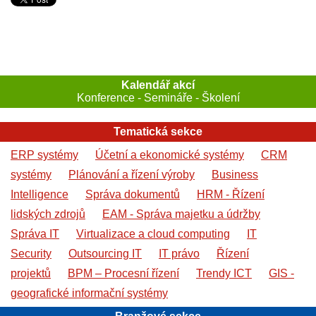
Kalendář akcí
Konference - Semináře - Školení
Tematická sekce
ERP systémy
Účetní a ekonomické systémy
CRM
systémy
Plánování a řízení výroby
Business
Intelligence
Správa dokumentů
HRM - Řízení
lidských zdrojů
EAM - Správa majetku a údržby
Správa IT
Virtualizace a cloud computing
IT
Security
Outsourcing IT
IT právo
Řízení
projektů
BPM – Procesní řízení
Trendy ICT
GIS -
geografické informační systémy