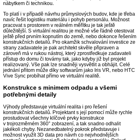
nábytkem či technikou.
To platí i v případě návrhu průmyslových budov, kde je třeba
navíc řešit logistiku materiálu i pohyb personálu. Možnost
pracovat s prostorem v reálném měřítku je tak ještě
důležitější. S virtuální realitou je možné vše řádně otestovat
ještě před prvním kopnutím do země, nebo dokonce řešením
konstrukčních detailů. Pro okamžik schvalování investice ze
strany zadavatele je pak architekt skvěle připraven a
zároveň má v rukou nástroj, který zprostředkuje zadavateli
přístup do domu či továrny tak, jako kdyby již byl projekt
realizovaný. Vše pak lze snadněji vysvětlit a obhájit. Celé
jednání přitom může díky softwarům jako Iris VR, nebo HTC
Vive Sync probíhat přímo ve virtuální realitě.
Konstrukce s minimem odpadu a všemi
potřebnými detaily
Výhody představuje virtuální realita i pro řešení
konstrukčních detailů. Projektant s její pomocí může rychle
prostudovat všechny klíčové prvky konstrukce
v trojrozměrném 360° zobrazení, a tak snadno odhalit
jakékoli chyby. Nezanedbatelný pokrok představuje i
možnost využít 3D data pro návrh co nejvhodnějších