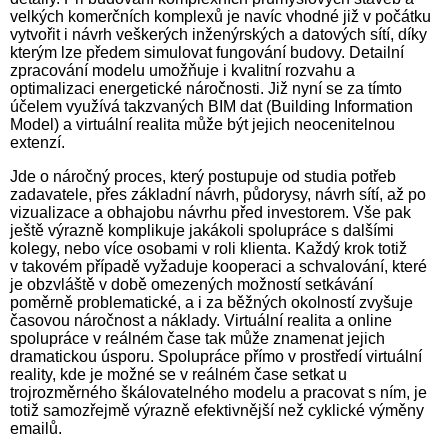
velkých komerčních komplexů je navíc vhodné již v počátku
vytvořit i návrh veškerých inženýrských a datových sítí, díky
kterým lze předem simulovat fungování budovy. Detailní
zpracování modelu umožňuje i kvalitní rozvahu a
optimalizaci energetické náročnosti. Již nyní se za tímto
účelem využívá takzvaných BIM dat (Building Information
Model) a virtuální realita může být jejich neocenitelnou
extenzí.
Jde o náročný proces, který postupuje od studia potřeb
zadavatele, přes základní návrh, půdorysy, návrh sítí, až po
vizualizace a obhajobu návrhu před investorem. Vše pak
ještě výrazně komplikuje jakákoli spolupráce s dalšími
kolegy, nebo více osobami v roli klienta. Každý krok totiž
v takovém případě vyžaduje kooperaci a schvalování, které
je obzvláště v době omezených možností setkávání
poměrně problematické, a i za běžných okolností zvyšuje
časovou náročnost a náklady. Virtuální realita a online
spolupráce v reálném čase tak může znamenat jejich
dramatickou úsporu. Spolupráce přímo v prostředí virtuální
reality, kde je možné se v reálném čase setkat u
trojrozměrného škálovatelného modelu a pracovat s ním, je
totiž samozřejmě výrazně efektivnější než cyklické výměny
emailů.