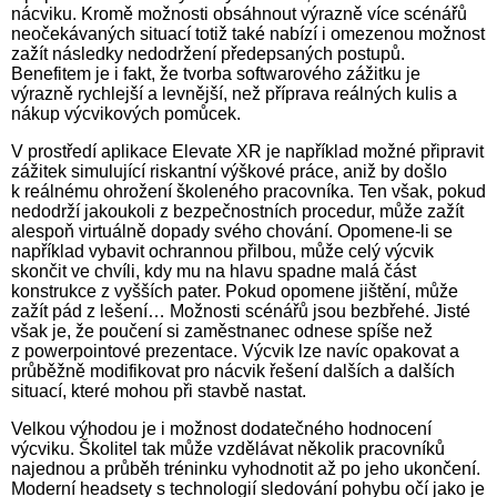
nácviku. Kromě možnosti obsáhnout výrazně více scénářů
neočekávaných situací totiž také nabízí i omezenou možnost
zažít následky nedodržení předepsaných postupů.
Benefitem je i fakt, že tvorba softwarového zážitku je
výrazně rychlejší a levnější, než příprava reálných kulis a
nákup výcvikových pomůcek.
V prostředí aplikace Elevate XR je například možné připravit
zážitek simulující riskantní výškové práce, aniž by došlo
k reálnému ohrožení školeného pracovníka. Ten však, pokud
nedodrží jakoukoli z bezpečnostních procedur, může zažít
alespoň virtuálně dopady svého chování. Opomene-li se
například vybavit ochrannou přilbou, může celý výcvik
skončit ve chvíli, kdy mu na hlavu spadne malá část
konstrukce z vyšších pater. Pokud opomene jištění, může
zažít pád z lešení… Možnosti scénářů jsou bezbřehé. Jisté
však je, že poučení si zaměstnanec odnese spíše než
z powerpointové prezentace. Výcvik lze navíc opakovat a
průběžně modifikovat pro nácvik řešení dalších a dalších
situací, které mohou při stavbě nastat.
Velkou výhodou je i možnost dodatečného hodnocení
výcviku. Školitel tak může vzdělávat několik pracovníků
najednou a průběh tréninku vyhodnotit až po jeho ukončení.
Moderní headsety s technologií sledování pohybu očí jako je