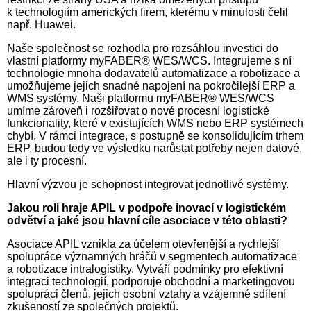
k technologiím amerických firem, kterému v minulosti čelil
např. Huawei.
Naše společnost se rozhodla pro rozsáhlou investici do
vlastní platformy myFABER® WES/WCS. Integrujeme s ní
technologie mnoha dodavatelů automatizace a robotizace a
umožňujeme jejich snadné napojení na pokročilejší ERP a
WMS systémy. Naši platformu myFABER® WES/WCS
umíme zároveň i rozšiřovat o nové procesní logistické
funkcionality, které v existujících WMS nebo ERP systémech
chybí. V rámci integrace, s postupně se konsolidujícím trhem
ERP, budou tedy ve výsledku narůstat potřeby nejen datové,
ale i ty procesní.
Hlavní výzvou je schopnost integrovat jednotlivé systémy.
Jakou roli hraje APIL v podpoře inovací v logistickém
odvětví a jaké jsou hlavní cíle asociace v této oblasti?
Asociace APIL vznikla za účelem otevřenější a rychlejší
spolupráce významných hráčů v segmentech automatizace
a robotizace intralogistiky. Vytváří podmínky pro efektivní
integraci technologií, podporuje obchodní a marketingovou
spolupráci členů, jejich osobní vztahy a vzájemné sdílení
zkušeností ze společných projektů.