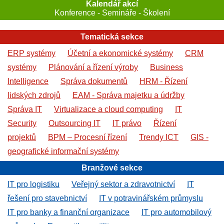
Kalendář akcí
Konference - Semináře - Školení
Tematická sekce
ERP systémy
Účetní a ekonomické systémy
CRM
systémy
Plánování a řízení výroby
Business
Intelligence
Správa dokumentů
HRM - Řízení
lidských zdrojů
EAM - Správa majetku a údržby
Správa IT
Virtualizace a cloud computing
IT
Security
Outsourcing IT
IT právo
Řízení
projektů
BPM – Procesní řízení
Trendy ICT
GIS -
geografické informační systémy
Branžové sekce
IT pro logistiku
Veřejný sektor a zdravotnictví
IT
řešení pro stavebnictví
IT v potravinářském průmyslu
IT pro banky a finanční organizace
IT pro automobilový