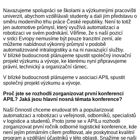
Navazujeme spolupráci se školami a výzkumnými pracovišti
univerzit, abychom vzdělávali studenty a dali jim představu o
směru moderního trhu práce České republiky. Není to totiž
jen automotive průmysl, který využívá automatizaci a
robotizaci ve svém podnikání. Věříme, že s naší pozicí
v srdci Evropy nemusíme být pouze tranzitní zemí, ale
můžeme nabídnout výkonný průmysl v podobě
automatizované intralogistiky a na ni navazující služby.
V blízké budoucnosti plánujeme spustit společný inovační
projekt výzkumu a vývoje, ke kterému nyní připravujeme
právní, technický a organizační rámec.
V blízké budoucnosti plánujeme v asociaci APIL spustit
společný projekt výzkumu a vývoje.
Proč jste se rozhodli zorganizovat první konferenci
APIL? Jaká jsou hlavní nosná témata konference?
Naší činností chceme erudovat trh a popularizovat
automatizaci a robotizaci u veřejnosti, odborníků, specialistů
v logistice a studentů. Proto jsme se v APILu rozhodli
zorganizovat první ročník odborné logistické konference, kde
není jejím primárním cílem profitovat, ale poskytnout kvalitní
program a vzdělání účastníků v této oblasti. Snažíme se naši