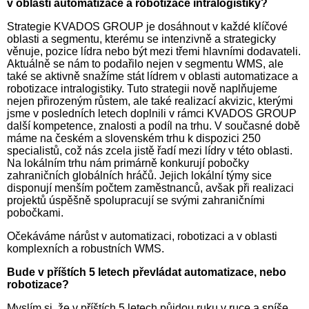
v oblasti automatizace a robotizace intralogistiky?
Strategie KVADOS GROUP je dosáhnout v každé klíčové
oblasti a segmentu, kterému se intenzivně a strategicky
věnuje, pozice lídra nebo být mezi třemi hlavními dodavateli.
Aktuálně se nám to podařilo nejen v segmentu WMS, ale
také se aktivně snažíme stát lídrem v oblasti automatizace a
robotizace intralogistiky. Tuto strategii nově naplňujeme
nejen přirozeným růstem, ale také realizací akvizic, kterými
jsme v posledních letech doplnili v rámci KVADOS GROUP
další kompetence, znalosti a podíl na trhu. V současné době
máme na českém a slovenském trhu k dispozici 250
specialistů, což nás zcela jistě řadí mezi lídry v této oblasti.
Na lokálním trhu nám pri­már­ně konkurují pobočky
zahraničních globálních hráčů. Jejich lokální týmy sice
disponují menším počtem zaměstnanců, avšak při realizaci
projektů úspěšně spolupracují se svými zahraničními
pobočkami.
Očekáváme nárůst v automatizaci, robotizaci a v oblasti
komplexních a robustních WMS.
Bude v příštích 5 letech převládat automatizace, nebo
robotizace?
Myslím si, že v příštích 5 letech půjdou ruku v ruce a spíše