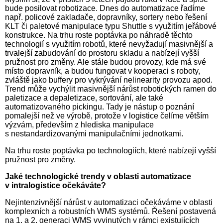
bude posilovat robotizace. Dnes do automatizace řadíme
např. policové zakladače, dopravníky, sortery nebo řešení
KLT či paletové manipulace typu Shuttle s využitím jeřábové
konstrukce. Na trhu roste poptávka po náhradě těchto
technologií s využitím robotů, které nevyžadují masivnější a
trvalejší zabudování do prostoru skladu a nabízejí vyšší
pružnost pro změny. Ale stále budou provozy, kde má své
místo dopravník, a budou fungovat v kooperaci s roboty,
zvláště jako buffery pro vykrývání nelinearity provozu apod.
Trend může vychýlit masivnější nárůst robotických ramen do
paletizace a depaletizace, sortování, ale také
automatizovaného pickingu. Tady je nástup o poznání
pomalejší než ve výrobě, protože v logistice čelíme větším
výzvám, především z hlediska manipulace
s nestandardizovanými manipulačními jednotkami.
Na trhu roste poptávka po technologiích, které nabízejí vyšší
pružnost pro změny.
Jaké technologické trendy v oblasti automatizace
v intralogistice očekáváte?
Nejintenzivnější nárůst v automatizaci očekáváme v oblasti
komplexních a robustních WMS systémů. Řešení postavená
na 1. a 2. generaci WMS vyvinutých v rámci existujících