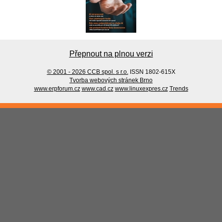
Přepnout na plnou verzi
© 2001 - 2026 CCB spol. s r.o.
ISSN 1802-615X
Tvorba webových stránek Brno
www.erpforum.cz
www.cad.cz
www.linuxexpres.cz
Trends