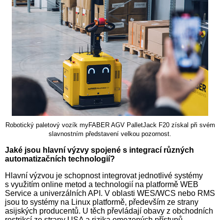
Robotický paletový vozík myFABER AGV PalletJack F20 získal při svém
slavnostním představení velkou pozornost.
Jaké jsou hlavní výzvy spojené s integrací různých
automatizačních technologií?
Hlavní výzvou je schopnost integrovat jednotlivé systémy
s využitím online metod a technologií na platformě WEB
Service a univerzálních API. V oblasti WES/WCS nebo RMS
jsou to systémy na Linux platformě, především ze strany
asijských producentů. U těch převládají obavy z obchodních
restrikcí ze strany USA a rizika omezených přístupů