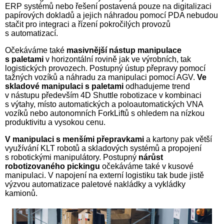
ERP systémů nebo řešení postavená pouze na digitalizaci
papírových dokladů a jejich náhradou pomocí PDA nebudou
stačit pro integraci a řízení pokročilých provozů
s automatizací.
Očekáváme také
masivnější nástup manipulace
s paletami
v horizontální rovině jak ve výrobních, tak
logistických provozech. Postupný ústup přepravy pomocí
tažných vozíků a náhradu za manipulaci pomocí AGV.
Ve
skladové manipulaci s paletami
odhadujeme trend
v nástupu především 4D Shuttle robotizace v kombinaci
s výtahy, místo automatických a poloautomatických VNA
vozíků nebo autonomních ForkLiftů s ohledem na nízkou
produktivitu a vysokou cenu.
V manipulaci s menšími přepravkami
a kartony pak větší
vyu­ží­vá­ní KLT robotů a skladových systémů a propojení
s robotickými ma­ni­pu­lá­to­ry. Postupný
nárůst
robotizovaného pickingu
očekáváme také v kusové
manipulaci. V napojení na externí logistiku tak bude jistě
výzvou automatizace paletové nakládky a vykládky
kamionů.