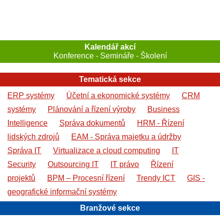
Kalendář akcí
Konference - Semináře - Školení
Tematická sekce
ERP systémy
Účetní a ekonomické systémy
CRM
systémy
Plánování a řízení výroby
Business
Intelligence
Správa dokumentů
HRM - Řízení
lidských zdrojů
EAM - Správa majetku a údržby
Správa IT
Virtualizace a cloud computing
IT
Security
Outsourcing IT
IT právo
Řízení
projektů
BPM – Procesní řízení
Trendy ICT
GIS -
geografické informační systémy
Branžové sekce