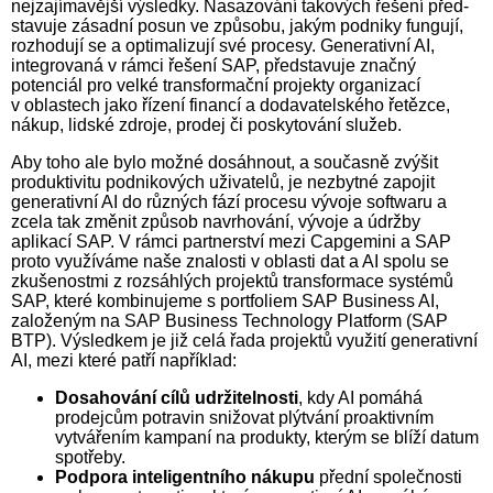
nejzajímavější výsledky. Nasazování takových řešení před­
sta­vu­je zásadní posun ve způsobu, jakým podniky fungují,
rozhodují se a optimalizují své procesy. Generativní AI,
integrovaná v rámci řešení SAP, představuje značný
potenciál pro velké transformační projekty organizací
v oblastech jako řízení financí a dodavatelského řetězce,
nákup, lidské zdroje, prodej či poskytování služeb.
Aby toho ale bylo možné dosáhnout, a současně zvýšit
produktivitu podnikových uživatelů, je nezbytné zapojit
generativní AI do různých fází procesu vývoje softwaru a
zcela tak změnit způsob navrhování, vývoje a údržby
aplikací SAP. V rámci partnerství mezi Capgemini a SAP
proto využíváme naše znalosti v oblasti dat a AI spolu se
zkušenostmi z rozsáhlých projektů transformace systémů
SAP, které kombinujeme s portfoliem SAP Business AI,
založeným na SAP Business Technology Platform (SAP
BTP). Výsledkem je již celá řada projektů využití generativní
AI, mezi které patří například:
Dosahování cílů udržitelnosti
, kdy AI pomáhá
prodejcům potravin snižovat plýtvání proaktivním
vytvářením kampaní na produkty, kterým se blíží datum
spotřeby.
Podpora inteligentního nákupu
přední společnosti