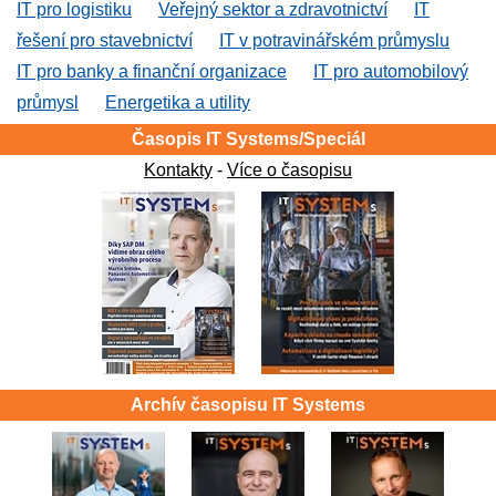
IT pro logistiku
Veřejný sektor a zdravotnictví
IT
řešení pro stavebnictví
IT v potravinářském průmyslu
IT pro banky a finanční organizace
IT pro automobilový
průmysl
Energetika a utility
Časopis IT Systems/Speciál
Kontakty
-
Více o časopisu
Archív časopisu IT Systems