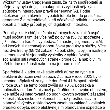
Výzkumný ústav Capgemini zjistil, že 71 % spotřebitelů si
přeje, aby byla do jejich nákupních zvyklostí nějakým
způsobem integrována právě generativní AI. Podle
očekávání jsou hlavními hybateli tohoto trendu příslušníci
generace Z a mileniálové, kteří očekávají individualizovaný
obsah a hladký průběh jejich digitálních interakcí.
Podniky, které chtějí u těchto náročných zákazníků uspět,
musí počítat s tím, že více než polovina (58 %) spotřebitelů
již nahradila tradiční vyhledávače nástroji s generativní AI,
od kterých si nechávají doporučovat produkty a služby. Více
než dvě třetiny (68 %) zákazníků pak chtějí, aby jim nástroje
s generativní AI sjednotily výsledky z vyhledávačů,
sociálních sítí i webových stránek prodejců, a nabídly jim
přehledné možnosti nákupu na jednom místě.
Spotřebitelé kladou také stále větší důraz na rychlé a
efektivní doručení svého zboží. Zatímco v roce 2023 bylo
ochotno připlatit si za rychlé doručení 41 % spotřebitelů,
v roce 2024 se tento podíl zvýšil na 70 %. Logistika a
optimalizace doručení zboží patří přitom k hlavním oblastem,
kde může AI integrovaná do podnikových systémů zásadně
zlepšit zákaznickou zkušenost – ať už prostřednictvím
plánování výroby a skladových zásob na základě kvalitních
predikcí odbytu, nebo efektivnějším plánováním expedice a