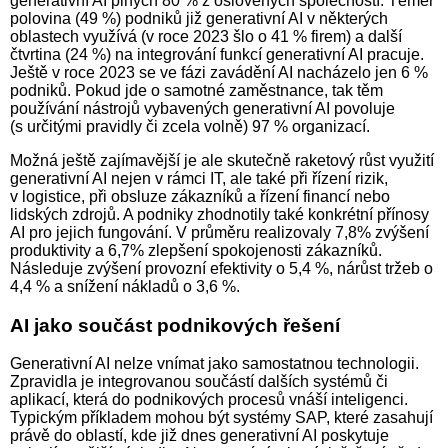
generativní AI plných 80 % z oslovených společností. Téměř
polovina (49 %) podniků již generativní AI v některých
oblastech využívá (v roce 2023 šlo o 41 % firem) a další
čtvrtina (24 %) na integrování funkcí generativní AI pracuje.
Ještě v roce 2023 se ve fázi zavádění AI nacházelo jen 6 %
podniků. Pokud jde o samotné zaměstnance, tak těm
používání nástrojů vybavených generativní AI povoluje
(s určitými pravidly či zcela volně) 97 % organizací.
Možná ještě zajímavější je ale skutečně raketový růst využití
generativní AI nejen v rámci IT, ale také při řízení rizik,
v logistice, při obsluze zákazníků a řízení financí nebo
lidských zdrojů. A podniky zhodnotily také konkrétní přínosy
AI pro jejich fungování. V průměru realizovaly 7,8% zvýšení
produktivity a 6,7% zlepšení spokojenosti zákazníků.
Následuje zvýšení provozní efektivity o 5,4 %, nárůst tržeb o
4,4 % a snížení nákladů o 3,6 %.
AI jako součást podnikových řešení
Generativní AI nelze vnímat jako samostatnou technologii.
Zpravidla je integrovanou součástí dalších systémů či
aplikací, která do pod­ni­ko­vých procesů vnáší inteligenci.
Typickým příkladem mohou být sys­té­my SAP, které zasahují
právě do oblastí, kde již dnes generativní AI poskytuje