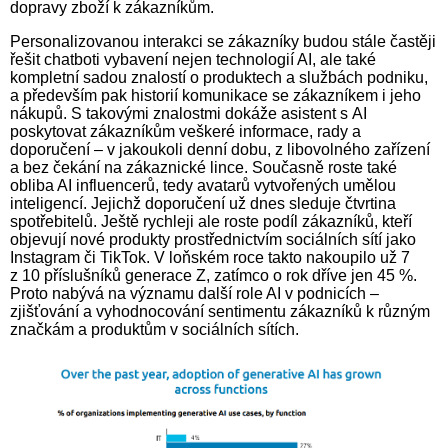
dopravy zboží k zákazníkům.
Personalizovanou interakci se zákazníky budou stále častěji
řešit chatboti vybavení nejen technologií AI, ale také
kompletní sadou znalostí o produktech a službách podniku,
a především pak historií komunikace se zákazníkem i jeho
nákupů. S takovými znalostmi dokáže asistent s AI
poskytovat zákazníkům veškeré informace, rady a
doporučení – v jakoukoli denní dobu, z libovolného zařízení
a bez čekání na zákaznické lince. Současně roste také
obliba AI influencerů, tedy avatarů vytvořených umělou
inteligencí. Jejichž doporučení už dnes sleduje čtvrtina
spotřebitelů. Ještě rychleji ale roste podíl zákazníků, kteří
objevují nové produkty prostřednictvím sociálních sítí jako
Instagram či TikTok. V loňském roce takto nakoupilo už 7
z 10 příslušníků generace Z, zatímco o rok dříve jen 45 %.
Proto nabývá na významu další role AI v podnicích –
zjišťování a vyhodnocování sentimentu zákazníků k různým
značkám a produktům v sociálních sítích.