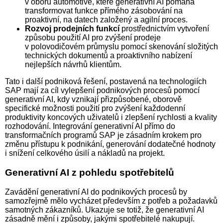
v oboru automotive, které generativní AI pomáhá
transformovat funkce přímého zásobování na
proaktivní, na datech založený a agilní proces.
Rozvoj prodejních funkcí
prostřednictvím vytvoření
způsobu použití AI pro zvýšení prodeje
v polovodičovém průmyslu pomocí skenování složitých
technických dokumentů a proaktivního nabízení
nejlepších návrhů klientům.
Tato i další podniková řešení, postavená na technologiích
SAP mají za cíl vylepšení podnikových procesů pomocí
generativní AI, kdy vznikají přizpůsobené, oborově
specifické možnosti použití pro zvýšení každodenní
produktivity koncových uživatelů i zlepšení rychlosti a kvality
rozhodování. Integrování generativní AI přímo do
transformačních programů SAP je zásadním krokem pro
změnu přístupu k podnikání, generování dodatečné hodnoty
i snížení celkového úsilí a nákladů na projekt.
Generativní AI z pohledu spotřebitelů
Zavádění generativní AI do podnikových procesů by
samozřejmě mělo vycházet především z potřeb a požadavků
samotných zákazníků. Ukazuje se totiž, že generativní AI
zásadně mění i způsoby, jakými spotřebitelé nakupují.