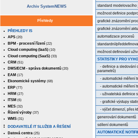
standard modelovacího 
Archiv SystemNEWS
možnost definice podpr
Přehledy
grafické znázornění pro
grafické znázornění akt
PŘEHLEDY IS
automatizace procesů
APS
(20)
BPM - procesní řízení
(22)
standardní/předdefinova
Cloud computing (IaaS)
(10)
možnost definování uživ
Cloud computing (SaaS)
(33)
STATISTIKY PRO VY
CRM
(51)
- definice a sledování
DMS/ECM - správa dokumentů
(20)
parametrů)
EAM
(17)
- automatické měření tr
Ekonomické systémy
(68)
- automatické měření t
ERP
(77)
HRM
(27)
- uživatelská definice s
ITSM
(6)
- grafické výstupy statis
MES
(32)
- výčet dimenzí, přes kt
Řízení výroby
(37)
generování dokumentů
WMS
(31)
sdílení dokumentů
DODAVATELÉ IT SLUŽEB A ŘEŠENÍ
AUTOMATICKÉ NOTIFI
Datová centra
(25)