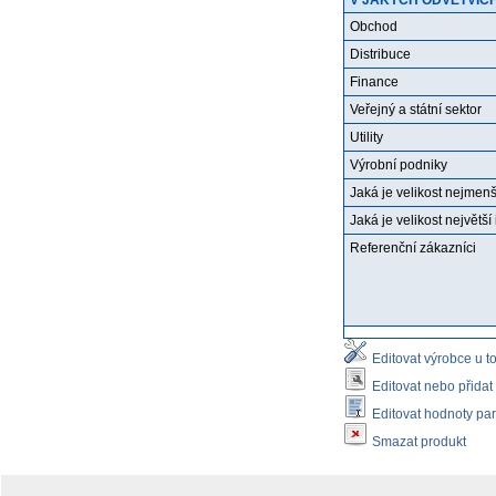
V JAKÝCH ODVĚTVÍC
Obchod
Distribuce
Finance
Veřejný a státní sektor
Utility
Výrobní podniky
Jaká je velikost nejmenší
Jaká je velikost největší
Referenční zákazníci
Editovat výrobce u t
Editovat nebo přidat
Editovat hodnoty pa
Smazat produkt