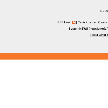
© 2001
RSS kanál
|
Ceník inzerce
|
Zprávy
SystemNEWS (newsletter):
A
LinuxEXPRES