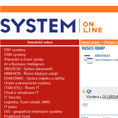
Tematické sekce
Hlavní strana
->
Přehledy 
INSIO BMP
ERP systémy
CRM systémy
SROVNAT
Plánování a řízení výroby
TENTO PRODUKT S JI
AI a Business Intelligence
DMS/ECM - Správa dokumentů
HRM/HCM - Řízení lidských zdrojů
EAM/CMMS - Správa majetku a údržby
Účetní a ekonomické systémy
ITSM (ITIL) - Řízení IT
QI
Cloud a virtualizace IT
Výrobce
QI GROUP
IT Security
Logistika, řízení skladů, WMS
IT právo
GIS - geografické informační systémy
Projektové řízení