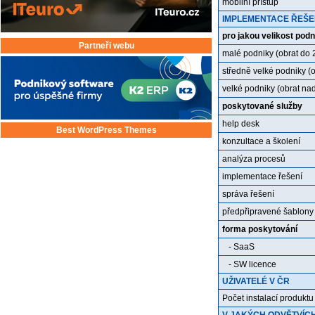
mobilní přístup
IMPLEMENTACE ŘEŠE
pro jakou velikost podn
Partneři webu
malé podniky (obrat do 2
středně velké podniky (ob
velké podniky (obrat nad
poskytované služby
help desk
Best WordPress Themes
konzultace a školení
analýza procesů
implementace řešení
správa řešení
předpřipravené šablony
forma poskytování
- SaaS
- SW licence
UŽIVATELÉ V ČR
Počet instalací produktu