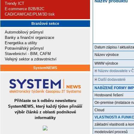
Název produktu
Trendy ICT
E-commerce B2B/B2C
CAD/CAM/CAE/PLM/3D tisk
Branžové sekce
Automobilový průmysl
Banky a finanční organizace
Energetika a utility
Datum zápisu / aktualiz
Potravinářský průmysl
Stavebnictví - BIM, CAFM
Název výrobce
Veřejný sektor a zdravotnictví
WWW výrobce
SystemNEWS
Název dodavatele v 
Další dodavatelé
NABÍZENÉ FORMY IM
Hostované řešení
Přihlaste se k odběru newsletteru
On-premise (instalace n
SystemNEWS, který každý týden přináší
Cloud
výběr článků z oblasti podnikové
informatiky
VLASTNOSTI A FUNK
základní vlastnosti a k
modelování procesů