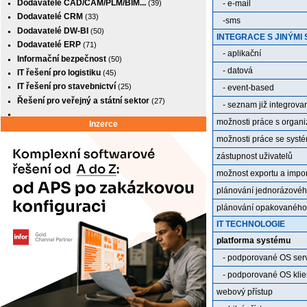
Dodavatelé CAD/CAM/PLM/BIM...
- e-mail
(39)
Dodavatelé CRM
(33)
-sms
Dodavatelé DW-BI
(50)
INTEGRACE S JINÝMI
Dodavatelé ERP
(71)
- aplikační
Informační bezpečnost
(50)
- datová
IT řešení pro logistiku
(45)
IT řešení pro stavebnictví
(25)
- event-based
Řešení pro veřejný a státní sektor
(27)
- seznam již integrov
možnosti práce s organi
Inzerce
možnosti práce se systé
zástupnost uživatelů
možnost exportu a impo
plánování jednorázovéh
plánování opakovaného 
IT TECHNOLOGIE
platforma systému
- podporované OS serve
- podporované OS klien
webový přístup