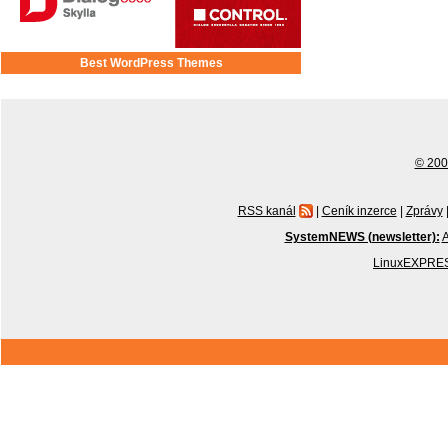
Best WordPress Themes
© 2001
RSS kanál
|
Ceník inzerce
|
Zprávy
SystemNEWS (newsletter):
A
LinuxEXPRES