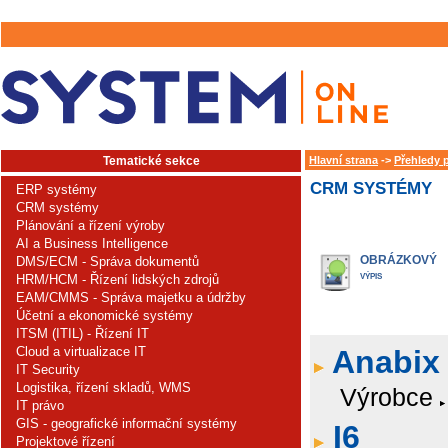
Tematické sekce
Hlavní strana
->
Přehledy 
CRM SYSTÉMY
ERP systémy
CRM systémy
Plánování a řízení výroby
AI a Business Intelligence
OBRÁZKOVÝ
DMS/ECM - Správa dokumentů
HRM/HCM - Řízení lidských zdrojů
VÝPIS
EAM/CMMS - Správa majetku a údržby
Účetní a ekonomické systémy
ITSM (ITIL) - Řízení IT
Cloud a virtualizace IT
Anabix
IT Security
Logistika, řízení skladů, WMS
Výrobce
IT právo
GIS - geografické informační systémy
I6
Projektové řízení