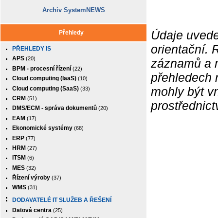
Archiv SystemNEWS
Údaje uvede
Přehledy
orientační.
PŘEHLEDY IS
APS
(20)
záznamů a ne
BPM - procesní řízení
(22)
přehledech 
Cloud computing (IaaS)
(10)
mohly být v
Cloud computing (SaaS)
(33)
CRM
(51)
prostřednic
DMS/ECM - správa dokumentů
(20)
EAM
(17)
Ekonomické systémy
(68)
ERP
(77)
HRM
(27)
ITSM
(6)
MES
(32)
Řízení výroby
(37)
WMS
(31)
DODAVATELÉ IT SLUŽEB A ŘEŠENÍ
Datová centra
(25)