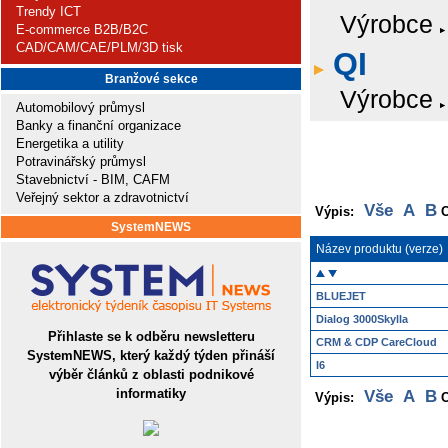
Trendy ICT
Výrobce
E-commerce B2B/B2C
CAD/CAM/CAE/PLM/3D tisk
QI
Branžové sekce
Výrobce
Automobilový průmysl
Banky a finanční organizace
Energetika a utility
Potravinářský průmysl
Stavebnictví - BIM, CAFM
Veřejný sektor a zdravotnictví
Vše
A
B
Výpis:
SystemNEWS
Název produktu (verze)
BLUEJET
Dialog 3000Skylla
Přihlaste se k odběru newsletteru
CRM & CDP CareCloud
SystemNEWS, který každý týden přináší
I6
výběr článků z oblasti podnikové
informatiky
Vše
A
B
Výpis: