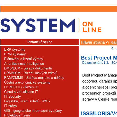
Tematické sekce
Hlavní strana
->
Kal
4. 
ERP systémy
CRM systémy
Best Project 
Plánování a řízení výroby
Datum konání: 1.3. - 30.
AI a Business Intelligence
DMS/ECM - Správa dokumentů
HRM/HCM - Řízení lidských zdrojů
Best Project Manage
EAM/CMMS - Správa majetku a údržby
odbornou garancí sp
Účetní a ekonomické systémy
a ocenit nejlepší p
ITSM (ITIL) - Řízení IT
Cloud a virtualizace IT
procesních projektů 
IT Security
správy v České repu
Logistika, řízení skladů, WMS
IT právo
GIS - geografické informační systémy
ISSS/LORIS/V
Projektové řízení