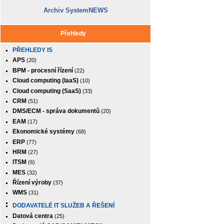
Archiv SystemNEWS
Přehledy
PŘEHLEDY IS
APS
(20)
BPM - procesní řízení
(22)
Cloud computing (IaaS)
(10)
Cloud computing (SaaS)
(33)
CRM
(51)
DMS/ECM - správa dokumentů
(20)
EAM
(17)
Ekonomické systémy
(68)
ERP
(77)
HRM
(27)
ITSM
(6)
MES
(32)
Řízení výroby
(37)
WMS
(31)
DODAVATELÉ IT SLUŽEB A ŘEŠENÍ
Datová centra
(25)