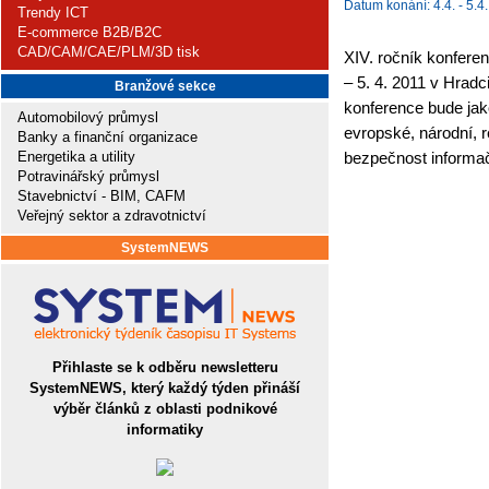
Datum konání: 4.4. - 5.4.
Trendy ICT
E-commerce B2B/B2C
CAD/CAM/CAE/PLM/3D tisk
XIV. ročník konfere
– 5. 4. 2011 v Hrad
Branžové sekce
konference bude ja
Automobilový průmysl
evropské, národní, re
Banky a finanční organizace
Energetika a utility
bezpečnost informač
Potravinářský průmysl
Stavebnictví - BIM, CAFM
Veřejný sektor a zdravotnictví
SystemNEWS
Přihlaste se k odběru newsletteru
SystemNEWS, který každý týden přináší
výběr článků z oblasti podnikové
informatiky