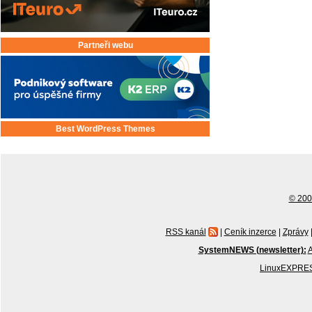
Partneři webu
Best WordPress Themes
© 2001
RSS kanál
|
Ceník inzerce
|
Zprávy
SystemNEWS (newsletter):
A
LinuxEXPRES