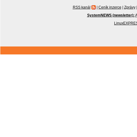
RSS kanál
|
Ceník inzerce
|
Zprávy
SystemNEWS (newsletter):
A
LinuxEXPRES