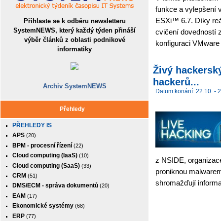
funkce a vylepšení
ESXi™ 6.7. Díky re
Přihlaste se k odběru newsletteru
SystemNEWS, který každý týden přináší
cvičení dovedností 
výběr článků z oblasti podnikové
konfiguraci VMware 
informatiky
Živý hackersk
hackerů...
Archiv SystemNEWS
Datum konání: 22.10. - 2
Přehledy
PŘEHLEDY IS
APS
(20)
BPM - procesní řízení
(22)
Cloud computing (IaaS)
(10)
z NSIDE, organizace 
Cloud computing (SaaS)
(33)
proniknou malwarem
CRM
(51)
shromažďují informa
DMS/ECM - správa dokumentů
(20)
EAM
(17)
Ekonomické systémy
(68)
ERP
(77)