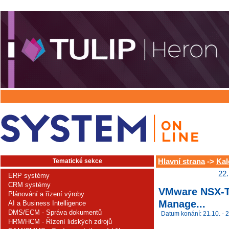
Tematické sekce
Hlavní strana
->
Kal
22.
ERP systémy
CRM systémy
VMware NSX-T D
Plánování a řízení výroby
Manage...
AI a Business Intelligence
DMS/ECM - Správa dokumentů
Datum konání: 21.10. - 2
HRM/HCM - Řízení lidských zdrojů