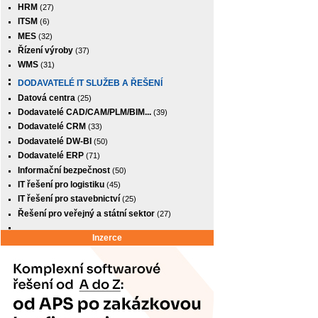
HRM
(27)
ITSM
(6)
MES
(32)
Řízení výroby
(37)
WMS
(31)
DODAVATELÉ IT SLUŽEB A ŘEŠENÍ
Datová centra
(25)
Dodavatelé CAD/CAM/PLM/BIM...
(39)
Dodavatelé CRM
(33)
Dodavatelé DW-BI
(50)
Dodavatelé ERP
(71)
Informační bezpečnost
(50)
IT řešení pro logistiku
(45)
IT řešení pro stavebnictví
(25)
Řešení pro veřejný a státní sektor
(27)
Inzerce