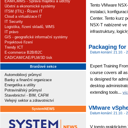
EAM/CMMS - Správa majetku a údržby
Tento VMware NSX-T 
Účetní a ekonomické systémy
ITSM (ITIL) - Řízení IT
instalaci, konfigur
Cloud a virtualizace IT
Center. Tento kurz 
IT Security
NSX-T nabízené ve 
Logistika, řízení skladů, WMS
infrastruktury, logi
IT právo
GIS - geografické informační systémy
Projektové řízení
Packaging for
Trendy ICT
E-commerce B2B/B2C
Datum konání: 21.10. - 2
CAD/CAM/CAE/PLM/3D tisk
Expert Training Fro
Branžové sekce
course covers all a
Automobilový průmysl
is designed for admin
Banky a finanční organizace
Energetika a utility
desktop administrat
Potravinářský průmysl
extending tools...
ví
Stavebnictví - BIM, CAFM
Veřejný sektor a zdravotnictví
VMware vSpher
SystemNEWS
Datum konání: 21.10. - 2
V tomto praktickém